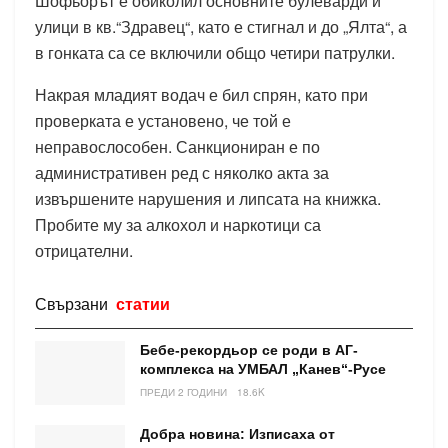
Шофьорът е обиколил основните булеварди и
улици в кв.“Здравец“, като е стигнал и до „Ялта“, а
в гонката са се включили общо четири патрулки.
Накрая младият водач е бил спрян, като при
проверката е установено, че той е
неправослособен. Санкциониран е по
административен ред с няколко акта за
извършените нарушения и липсата на книжка.
Пробите му за алкохол и наркотици са
отрицателни.
Свързани
статии
Бебе-рекордьор се роди в АГ-
комплекса на УМБАЛ „Канев“-Русе
ПРЕДИ 2 ГОДИНИ
18.6K
Добра новина: Изписаха от