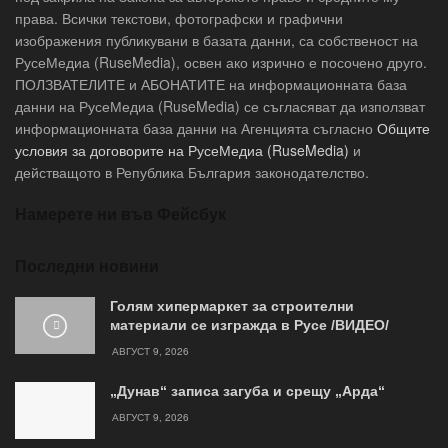
права. Всички текстови, фотографски и графични
изображения публикувани в базата данни, са собственост на
РусеМедиа (RuseMedia), освен ако изрично е посочено друго.
ПОЛЗВАТЕЛИТЕ и АБОНАТИТЕ на информационната база
данни на РусеМедиа (RuseMedia) се съгласяват да използват
информационната база данни на Агенцията съгласно
Общите
условия за договорите на РусеМедиа (RuseMedia)
и
действащото в Република България законодателство.
Намерете ни във Фейсбук
Последни новини
Голям хипермаркет за строителни
материали се изгражда в Русе /ВИДЕО/
АВГУСТ 9, 2026
„Дунав“ записа загуба и срещу „Арда“
АВГУСТ 9, 2026