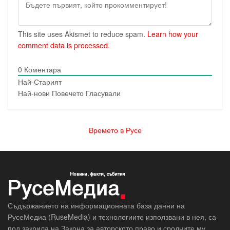
This site uses Akismet to reduce spam.
Learn how your
comment data is processed.
0
Коментара
Най-Старият
Най-нови
Повечето Гласували
Времето в Русе
Съдържанието на информационната база данни на
РусеМедиа (RuseMedia) и технологиите използвани в нея, са
под закрила на Закона за авторското право и сродните му