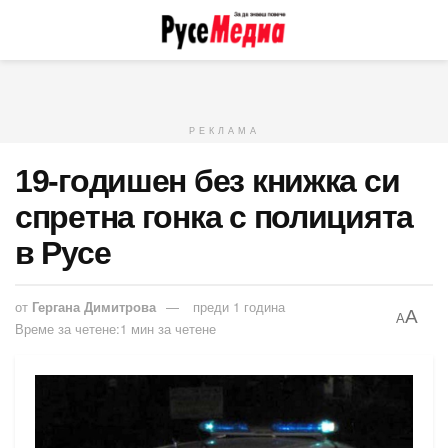
РЕКЛАМА
19-годишен без книжка си
спретна гонка с полицията
в Русе
от
Гергана Димитрова
преди 1 година
A
A
Време за четене:1 мин за четене