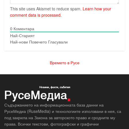
This site uses Akismet to reduce spam.
Learn how your
comment data is processed.
0
Коментара
Най-Старият
Най-нови
Повечето Гласували
Времето в Русе
Съдържанието на информационната база данни на
РусеМедиа (RuseMedia) и технологиите използвани в нея, са
под закрила на Закона за авторското право и сродните му
права. Всички текстови, фотографски и графични