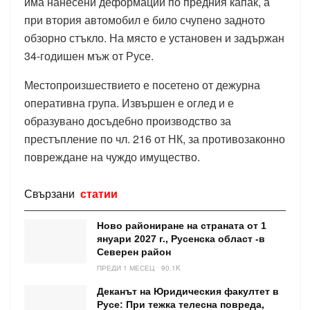
има нанесени деформации по предния капак, а
при втория автомобил е било счупено задното
обзорно стъкло. На място е установен и задържан
34-годишен мъж от Русе.
Местопроизшествието е посетено от дежурна
оперативна група. Извършен е оглед и е
образувано досъдебно производство за
престъпление по чл. 216 от НК, за противозаконно
повреждане на чуждо имущество.
Свързани
статии
Ново райониране на страната от 1
януари 2027 г., Русенска област -в
Северен район
ПРЕДИ 1 МЕСЕЦ
90.1K
Деканът на Юридическия факултет в
Русе: При тежка телесна повреда,