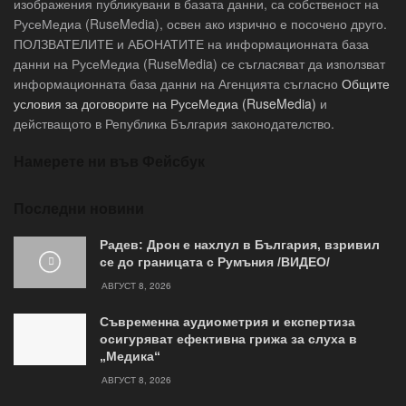
изображения публикувани в базата данни, са собственост на
РусеМедиа (RuseMedia), освен ако изрично е посочено друго.
ПОЛЗВАТЕЛИТЕ и АБОНАТИТЕ на информационната база
данни на РусеМедиа (RuseMedia) се съгласяват да използват
информационната база данни на Агенцията съгласно
Общите
условия за договорите на РусеМедиа (RuseMedia)
и
действащото в Република България законодателство.
Намерете ни във Фейсбук
Последни новини
Радев: Дрон е нахлул в България, взривил
се до границата с Румъния /ВИДЕО/
АВГУСТ 8, 2026
Съвременна аудиометрия и експертиза
осигуряват ефективна грижа за слуха в
„Медика“
АВГУСТ 8, 2026