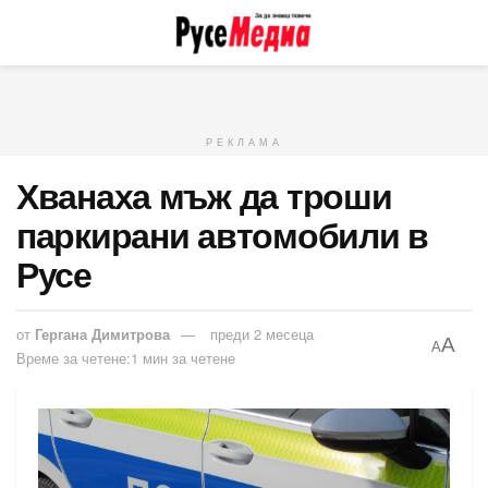
РЕКЛАМА
Хванаха мъж да троши
паркирани автомобили в
Русе
от
Гергана Димитрова
преди 2 месеца
A
A
Време за четене:1 мин за четене