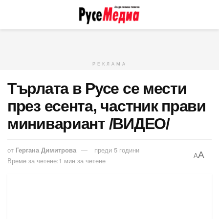
РЕКЛАМА
Търлата в Русе се мести
през есента, частник прави
минивариант /ВИДЕО/
от
Гергана Димитрова
преди 5 години
A
A
Време за четене:1 мин за четене