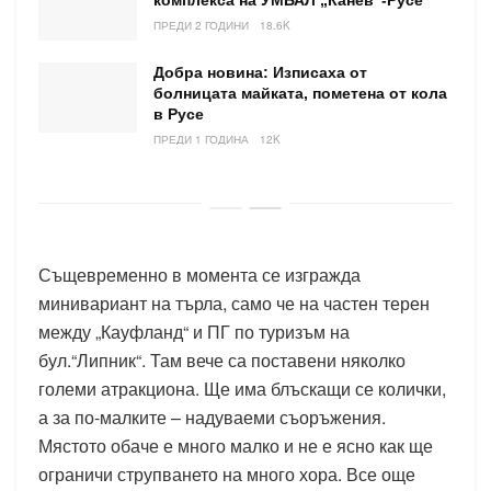
комплекса на УМБАЛ „Канев“-Русе
ПРЕДИ 2 ГОДИНИ
18.6K
Добра новина: Изписаха от
болницата майката, пометена от кола
в Русе
ПРЕДИ 1 ГОДИНА
12K
Същевременно в момента се изгражда
минивариант на търла, само че на частен терен
между „Кауфланд“ и ПГ по туризъм на
бул.“Липник“. Там вече са поставени няколко
големи атракциона. Ще има блъскащи се колички,
а за по-малките – надуваеми съоръжения.
Мястото обаче е много малко и не е ясно как ще
ограничи струпването на много хора. Все още