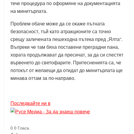
тече процедура по оформяне на документацията
на минитърлата.
Проблем обаче може да се окаже пътната
безопасност, тъй като атракционите са точно
срещу заличената пешеходна пътека пред „Ялта“.
Въпреки че там бяха поставени преградни пана,
хората продължават да пресичат, за да си спестят
вървенето до светофарите. Притесненията са, че
потокът от желаещи да отидат до минитърлата ще
минава оттам за по-направо.
Последвайте ни в
0
0
Гласа