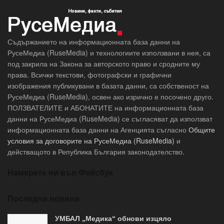
Съдържанието на информационната база данни на
РусеМедиа (RuseMedia) и технологиите използвани в нея, са
под закрила на Закона за авторското право и сродните му
права. Всички текстови, фотографски и графични
изображения публикувани в базата данни, са собственост на
РусеМедиа (RuseMedia), освен ако изрично е посочено друго.
ПОЛЗВАТЕЛИТЕ и АБОНАТИТЕ на информационната база
данни на РусеМедиа (RuseMedia) се съгласяват да използват
информационната база данни на Агенцията съгласно
Общите
условия за договорите на РусеМедиа (RuseMedia)
и
действащото в Република България законодателство.
Намерете ни във Фейсбук
Последни новини
УМБАЛ „Медика“ обнови изцяло