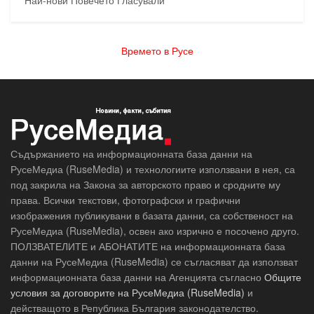
Най-нови
Повечето Гласували
Времето в Русе
Съдържанието на информационната база данни на
РусеМедиа (RuseMedia) и технологиите използвани в нея, са
под закрила на Закона за авторското право и сродните му
права. Всички текстови, фотографски и графични
изображения публикувани в базата данни, са собственост на
РусеМедиа (RuseMedia), освен ако изрично е посочено друго.
ПОЛЗВАТЕЛИТЕ и АБОНАТИТЕ на информационната база
данни на РусеМедиа (RuseMedia) се съгласяват да използват
информационната база данни на Агенцията съгласно
Общите
условия за договорите на РусеМедиа (RuseMedia)
и
действащото в Република България законодателство.