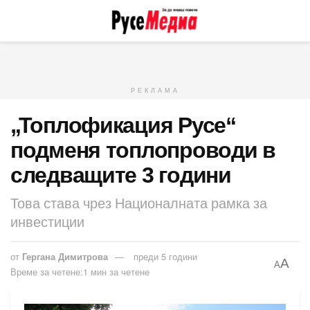
РЕКЛАМА
„Топлофикация Русе“
подменя топлопроводи в
следващите 3 години
Това става чрез Националната рамка за
инвестиции
от
Гергана Димитрова
преди 5 години
A
A
Време за четене:1 мин за четене