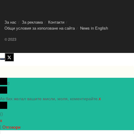
За нас
За реклама
Контакти
Общи условия за използване на сайта
News in Еnglish
© 2023
0
Аз бих желал вашите мисли, моля, коментирайте.
x
(
)
x
|
Отговори