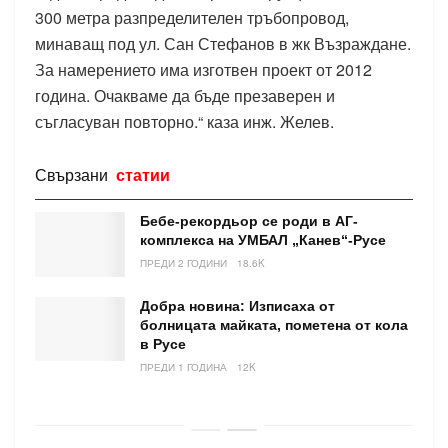
300 метра разпределителен тръбопровод,
минаващ под ул. Сан Стефанов в жк Възраждане.
За намерението има изготвен проект от 2012
година. Очакваме да бъде презаверен и
съгласуван повторно.“ каза инж. Желев.
Свързани
статии
Бебе-рекордьор се роди в АГ-
комплекса на УМБАЛ „Канев“-Русе
ПРЕДИ 2 ГОДИНИ
18.6K
Добра новина: Изписаха от
болницата майката, пометена от кола
в Русе
ПРЕДИ 1 ГОДИНА
12K