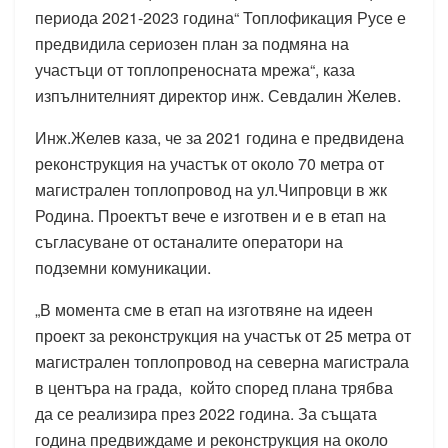
периода 2021-2023 година“ Топлофикация Русе е
предвидила сериозен план за подмяна на
участъци от топлопреносната мрежа“, каза
изпълнителният директор инж. Севдалин Желев.
Инж.Желев каза, че за 2021 година е предвидена
реконструкция на участък от около 70 метра от
магистрален топлопровод на ул.Чипровци в жк
Родина. Проектът вече е изготвен и е в етап на
съгласуване от останалите оператори на
подземни комуникации.
„В момента сме в етап на изготвяне на идеен
проект за реконструкция на участък от 25 метра от
магистрален топлопровод на северна магистрала
в центъра на града, който според плана трябва
да се реализира през 2022 година. За същата
година предвиждаме и реконструкция на около