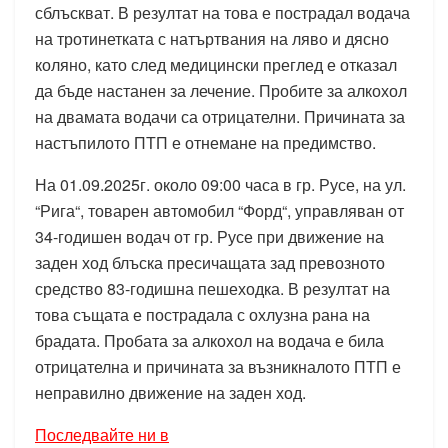
сблъскват. В резултат на това е пострадал водача
на тротинетката с натъртвания на ляво и дясно
коляно, като след медицински преглед е отказал
да бъде настанен за лечение. Пробите за алкохол
на двамата водачи са отрицателни. Причината за
настъпилото ПТП е отнемане на предимство.
На 01.09.2025г. около 09:00 часа в гр. Русе, на ул.
“Рига“, товарен автомобил “Форд“, управляван от
34-годишен водач от гр. Русе при движение на
заден ход блъска пресичащата зад превозното
средство 83-годишна пешеходка. В резултат на
това същата е пострадала с охлузна рана на
брадата. Пробата за алкохол на водача е била
отрицателна и причината за възникналото ПТП е
неправилно движение на заден ход.
Последвайте ни в