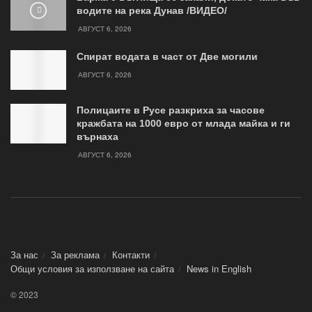
водите на река Дунав /ВИДЕО/
АВГУСТ 6, 2026
Спират водата в част от Две могили
АВГУСТ 6, 2026
Полицаите в Русе разкриха за часове
кражбата на 1000 евро от млада майка и ги
върнаха
АВГУСТ 6, 2026
За нас
За реклама
Контакти
Общи условия за използване на сайта
News in Еnglish
© 2023