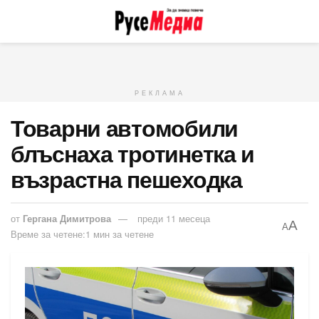
РЕКЛАМА
Товарни автомобили
блъснаха тротинетка и
възрастна пешеходка
от
Гергана Димитрова
преди 11 месеца
A
A
Време за четене:1 мин за четене