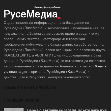
Съдържанието на информационната база данни на
РусеМедиа (RuseMedia) и технологиите използвани в нея, са
под закрила на Закона за авторското право и сродните му
права. Всички текстови, фотографски и графични
изображения публикувани в базата данни, са собственост на
РусеМедиа (RuseMedia), освен ако изрично е посочено друго.
ПОЛЗВАТЕЛИТЕ и АБОНАТИТЕ на информационната база
данни на РусеМедиа (RuseMedia) се съгласяват да използват
информационната база данни на Агенцията съгласно
Общите
условия за договорите на РусеМедиа (RuseMedia)
и
действащото в Република България законодателство.
Намерете ни във Фейсбук
Последни новини
Баржа с въглища се запали, докато чака във