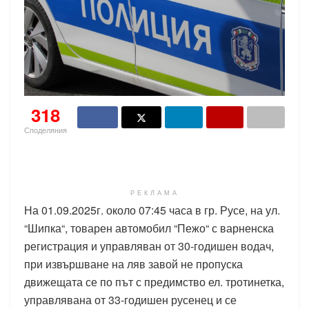
318
Споделяния
РЕКЛАМА
На 01.09.2025г. около 07:45 часа в гр. Русе, на ул.
“Шипка“, товарен автомобил “Пежо“ с варненска
регистрация и управляван от 30-годишен водач,
при извършване на ляв завой не пропуска
движещата се по път с предимство ел. тротинетка,
управлявана от 33-годишен русенец и се