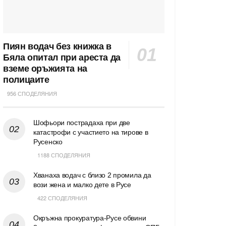
Пиян водач без книжка в
Бяла опитал при ареста да
вземе оръжията на
полицаите
956 СПОДЕЛЯНИЯ
Шофьори пострадаха при две
катастрофи с участието на тирове в
Русенско
1188 СПОДЕЛЯНИЯ
Хванаха водач с близо 2 промила да
вози жена и малко дете в Русе
422 СПОДЕЛЯНИЯ
Окръжна прокуратура-Русе обвини