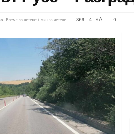
359
4
0
A
во
Време за четене:1 мин за четене
A