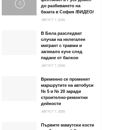
до разбиването на
базата в София /ВИДЕО/
АВГУСТ 7, 2026
В Бяла разследват
случаи на нелегален
мигрант с травми и
загинало куче след
падане от балкон
АВГУСТ 7, 2026
Временно се променят
маршрутите на автобуси
№ 5 и № 20 заради
строително-ремонтни
дейности
АВГУСТ 7, 2026
Първите мамутски кости