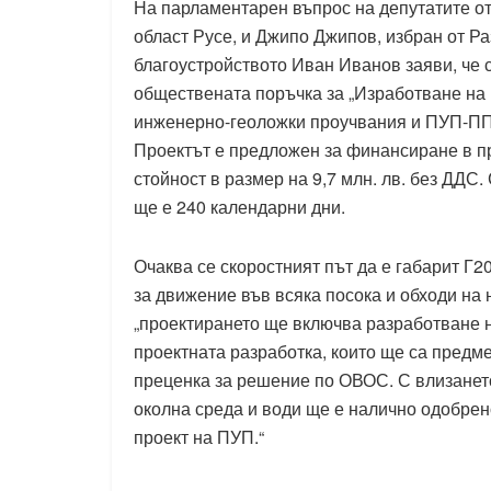
На парламентарен въпрос на депутатите от
област Русе, и Джипо Джипов, избран от Р
благоустройството Иван Иванов заяви, че с
обществената поръчка за „Изработване на
инженерно-геоложки проучвания и ПУП-ПП 
Проектът е предложен за финансиране в пр
стойност в размер на 9,7 млн. лв. без ДДС
ще е 240 календарни дни.
Очаква се скоростният път да е габарит Г2
за движение във всяка посока и обходи на
„проектирането ще включва разработване 
проектната разработка, които ще са предме
преценка за решение по ОВОС. С влизането
околна среда и води ще е налично одобрено
проект на ПУП.“