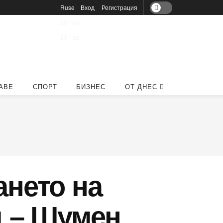
Ruse
Вход
Регистрация
29
°
сб
29
°
нд
АВЕ
СПОРТ
БИЗНЕС
ОТ ДНЕС
ането на
д – Шумен