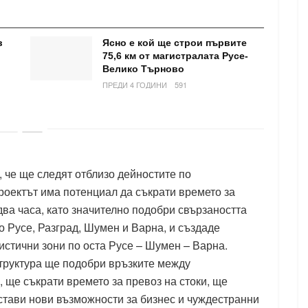
в
Ясно е кой ще строи първите
75,6 км от магистралата Русе-
Велико Търново
ПРЕДИ 4 ГОДИНИ
591
 че ще следят отблизо дейностите по
Проектът има потенциал да съкрати времето за
два часа, като значително подобри свързаността
 Русе, Разград, Шумен и Варна, и създаде
истични зони по оста Русе – Шумен – Варна.
труктура ще подобри връзките между
ще съкрати времето за превоз на стоки, ще
стави нови възможности за бизнес и чуждестранни