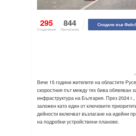
295
844
Сподели във Фейс
Споделяния
Прочитания
Вече 15 години жителите на областите Русе
скоростния път между тях бива обявяван з
инфраструктура на България. През 2024 г.,
заложен като един от ключовите приоритет
дейности включват възлагане на идейни пр
на подробни устройствени планове.