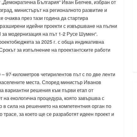
 „Демократична България“ Иван Белчев, избран от
азград, министърът на регионалното развитие и
е очаква през тази година да стартира
 разширени идейни проекти с извършване на пълни
за модернизация на път 1-2 Русе Шумен“.
оектобюджета за 2025 г. с обща индикативна
. Срокът за изпълнение на проектантските работи
0 – 97-километров четирилентов път с по две ленти
 населените места. Според министър Иванов
на вариантни решения към първи етап от
т на екологична процедура, която завършва с
 в сила на решението на компетентния орган по
 трасе, за което ще се разработят идеен проект и