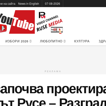
не на сайта
News in Еnglish
07-08-2026
ИЗБОРИ 2026
ЛЮБОПИТНО
КУЛТУРА
ЗДР
РЕКЛАМА
започва проектир
ът Русе – Разгра