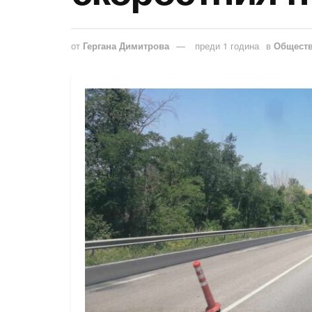
от
Гергана Димитрова
преди 1 година
в
Общест