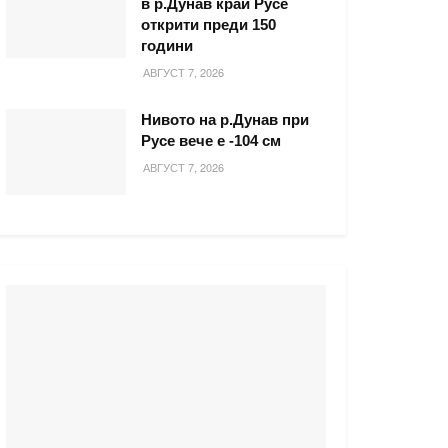
в р.Дунав край Русе
открити преди 150
години
АВГУСТ 7, 2026
Нивото на р.Дунав при
Русе вече е -104 см
АВГУСТ 7, 2026