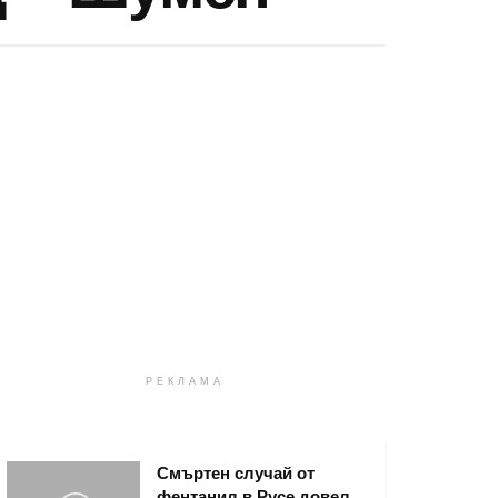
РЕКЛАМА
Смъртен случай от
фентанил в Русе довел