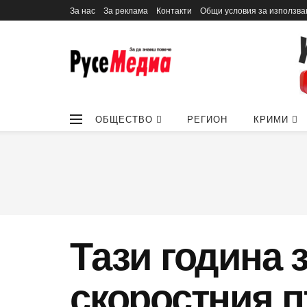
За нас
За реклама
Контакти
Общи условия за използва
ОБЩЕСТВО
РЕГИОН
КРИМИ
Тази година 
скоростния п