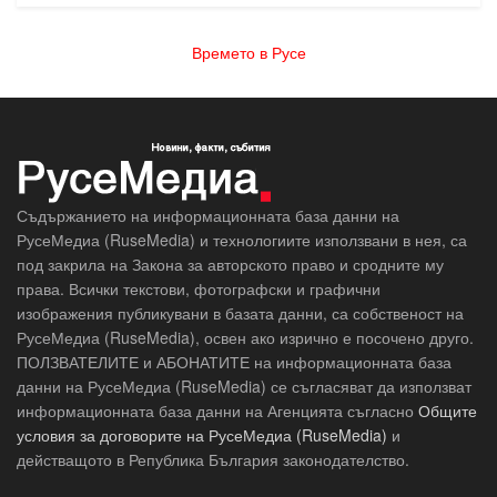
Времето в Русе
Съдържанието на информационната база данни на
РусеМедиа (RuseMedia) и технологиите използвани в нея, са
под закрила на Закона за авторското право и сродните му
права. Всички текстови, фотографски и графични
изображения публикувани в базата данни, са собственост на
РусеМедиа (RuseMedia), освен ако изрично е посочено друго.
ПОЛЗВАТЕЛИТЕ и АБОНАТИТЕ на информационната база
данни на РусеМедиа (RuseMedia) се съгласяват да използват
информационната база данни на Агенцията съгласно
Общите
условия за договорите на РусеМедиа (RuseMedia)
и
действащото в Република България законодателство.