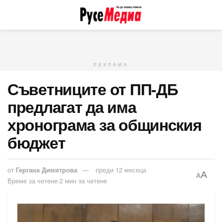
РЕКЛАМА
Съветниците от ПП-ДБ
предлагат да има
хронограма за общинския
бюджет
от
Гергана Димитрова
преди 12 месеца
A
A
Време за четене:2 мин за четене