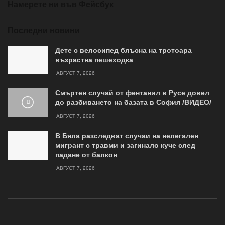
Намерете ни във Фейсбук
Последни новини
Дете с велосипед блъсна на тротоара
възрастна пешеходка
АВГУСТ 7, 2026
Смъртен случай от фентанил в Русе довел
до разбиването на базата в София /ВИДЕО/
АВГУСТ 7, 2026
В Бяла разследват случаи на нелегален
мигрант с травми и загинало куче след
падане от балкон
АВГУСТ 7, 2026