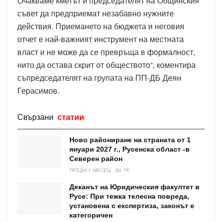
Очакваме кметът и председателят на Общинския
съвет да предприемат незабавно нужните
действия. Приемането на бюджета и неговия
отчет е най-важният инструмент на местната
власт и не може да се превръща в формалност,
нито да остава скрит от обществото“, коментира
съпредседателят на групата на ПП-ДБ Деян
Герасимов.
Свързани
статии
Ново райониране на страната от 1
януари 2027 г., Русенска област -в
Северен район
ПРЕДИ 1 МЕСЕЦ
90.1K
Деканът на Юридическия факултет в
Русе: При тежка телесна повреда,
установена с експертиза, законът е
категоричен