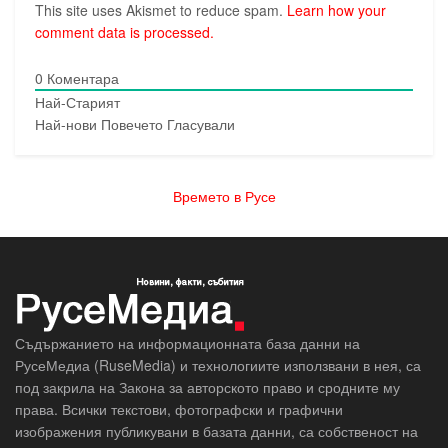
This site uses Akismet to reduce spam.
Learn how your
comment data is processed.
0
Коментара
Най-Старият
Най-нови
Повечето Гласували
Времето в Русе
Съдържанието на информационната база данни на
РусеМедиа (RuseMedia) и технологиите използвани в нея, са
под закрила на Закона за авторското право и сродните му
права. Всички текстови, фотографски и графични
изображения публикувани в базата данни, са собственост на