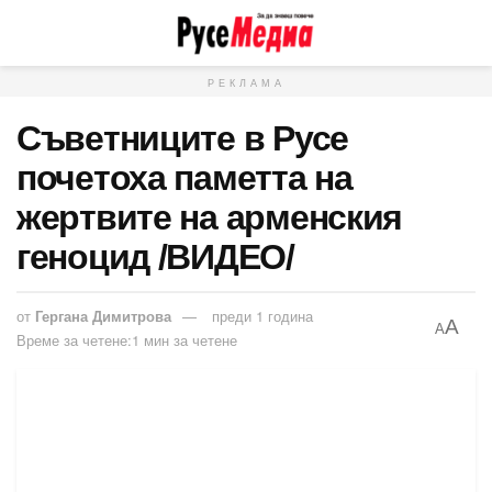
РЕКЛАМА
Съветниците в Русе
почетоха паметта на
жертвите на арменския
геноцид /ВИДЕО/
от
Гергана Димитрова
преди 1 година
A
A
Време за четене:1 мин за четене