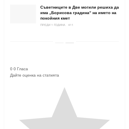
Съветниците в Две могили решиха да
има „Борисова градина“ на името на
покойния кмет
ПРЕДИ 1 ГОДИНА
411
0
0
Гласа
Дайте оценка на статията