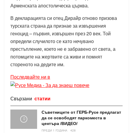
Арменската апостолическа църква.
В декларацията си отец Дирайр отново призова
турската страна да признае за извършения
геноцид – първия, извършен през 20 век. Той
определи случилото се като нечувано
престъпление, което не е забравено от света, а
потомците на жертвите са живи и помнят
стореното на дедите им.
Последвайте ни в
Свързани
статии
Съветниците от ГЕРБ-Русе предлагат
да се освободят паркоместа в
центъра /ВИДЕО/
ПРЕДИ 1 ГОДИНА
428