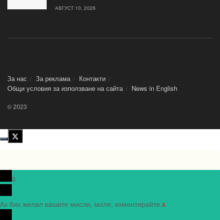
АВГУСТ 10, 2026
За нас
За реклама
Контакти
Общи условия за използване на сайта
News in Еnglish
© 2023
0
Аз бих желал вашите мисли, моля, коментирайте.
x