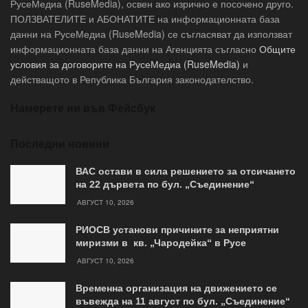
РусеМедиа (RuseMedia), освен ако изрично е посочено друго.
ПОЛЗВАТЕЛИТЕ и АБОНАТИТЕ на информационната база
данни на РусеМедиа (RuseMedia) се съгласяват да използват
информационната база данни на Агенцията съгласно
Общите
условия за договорите на РусеМедиа (RuseMedia)
и
действащото в Република България законодателство.
Намерете ни във Фейсбук
Последни новини
ВАС остави в сила решението за отсичането
на 22 дървета по бул. „Съединение“
АВГУСТ 10, 2026
РИОСВ установи причините за неприятни
миризми в кв. „Чародейка“ в Русе
АВГУСТ 10, 2026
Временна организация на движението се
въвежда на 11 август по бул. „Съединение“