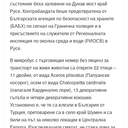
състояние бяха заловени на Дунав мост край
Русе. Контрабандата беше предотвратена от
Българската агенция по безопасност на храните
(БАБХ) по сигнал на Гранична полиция и в
присъствието на служители от Регионалната
инспекция по околна среда и води (РИОСВ) в
Русе.
В микробус с търговищки номер без лиценз за
транспорт на живи животни са открити 22 птици –
11 двойки, от вида Aceros pliscatus (Папуански
носорог), осем от вида Chalcopsitta cardinalis
(папагали Кардинално лори), 13 декоративни
гълъба и четири декоративни кокошки.
Установено е, че те са влезли в България от
Турция, претоварени са в село край Шумен и са
били на път за няколко локации в Централна
Европа. Разследващите смятат, че става дума за