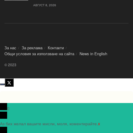
АВГУСТ 8, 2026
За нас
За реклама
Контакти
Общи условия за използване на сайта
News in Еnglish
© 2023
0
Аз бих желал вашите мисли, моля, коментирайте.
x