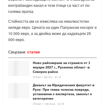
контрабанден канал и тези птици са част от по-
голяма пратка.
Стойността им се изчислява на няколкостотин
хиляди евро. Цената на един Папуански носорог е
10 000 евро, а за двойка може да надхвърли 25
000 евро.
Свързани
статии
Ново райониране на страната от 1
януари 2027 г., Русенска област -в
Северен район
ПРЕДИ 1 МЕСЕЦ
90.1K
Деканът на Юридическия факултет в
Русе: При тежка телесна повреда,
установена с експертиза, законът е
категоричен
ПРЕДИ 11 МЕСЕЦА
60.3K