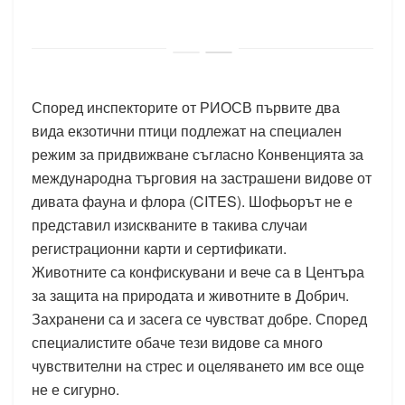
Според инспекторите от РИОСВ първите два
вида екзотични птици подлежат на специален
режим за придвижване съгласно Конвенцията за
международна търговия на застрашени видове от
дивата фауна и флора (CITES). Шофьорът не е
представил изискваните в такива случаи
регистрационни карти и сертификати.
Животните са конфискувани и вече са в Центъра
за защита на природата и животните в Добрич.
Захранени са и засега се чувстват добре. Според
специалистите обаче тези видове са много
чувствителни на стрес и оцеляването им все още
не е сигурно.