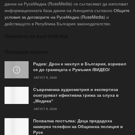
данни на РусеМедиа (RuseMedia) се съгласяват да използват
информационната база данни на Агенцията съгласно
Общите
условия за договорите на РусеМедиа (RuseMedia)
и
действащото в Република България законодателство.
Намерете ни във Фейсбук
Последни новини
Радев: Дрон е нахлул в България, взривил
се до границата с Румъния /ВИДЕО/
АВГУСТ 8, 2026
Съвременна аудиометрия и експертиза
осигуряват ефективна грижа за слуха в
„Медика“
АВГУСТ 8, 2026
Похвална постъпка: Деца предадоха
намерен телефон на Общинска полиция в
Русе