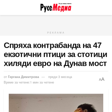
РЕКЛАМА
Спряха контрабанда на 47
екзотични птици за стотици
хиляди евро на Дунав мост
от
Гергана Димитрова
преди 3 месеца
A
A
Време за четене:1 мин за четене