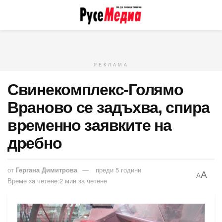
РЕКЛАМА
Свинекомплекс-Голямо
Враново се задъхва, спира
временно заявките на
дребно
от
Гергана Димитрова
преди 5 години
A
A
Време за четене:2 мин за четене