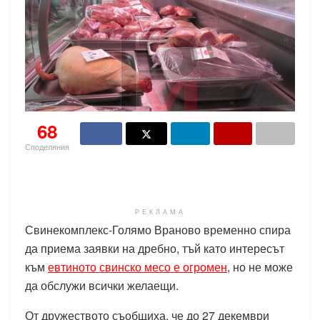
68
Споделяния
РЕКЛАМА
Свинекомплекс-Голямо Враново временно спира
да приема заявки на дребно, тъй като интересът
към
евтиното свинско месо е огромен
, но не може
да обслужи всички желаещи.
От дружеството съобщиха, че до 27 декември