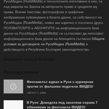
РусеМедиа (RuseMedia) и технологиите използвани в нея, са
под закрила на Закона за авторското право и сродните му
права. Всички текстови, фотографски и графични
изображения публикувани в базата данни, са собственост на
РусеМедиа (RuseMedia), освен ако изрично е посочено друго.
ПОЛЗВАТЕЛИТЕ и АБОНАТИТЕ на информационната база
данни на РусеМедиа (RuseMedia) се съгласяват да използват
информационната база данни на Агенцията съгласно
Общите
условия за договорите на РусеМедиа (RuseMedia)
и
действащото в Република България законодателство.
Намерете ни във Фейсбук
Последни новини
Фентанилът идвал в Русе с куриерски
пратки от фалшиви податели /ВИДЕО/
АВГУСТ 7, 2026
В Русе: Доведоха под засилена охрана 7
обвиняеми за фентанила /ВИДЕО/