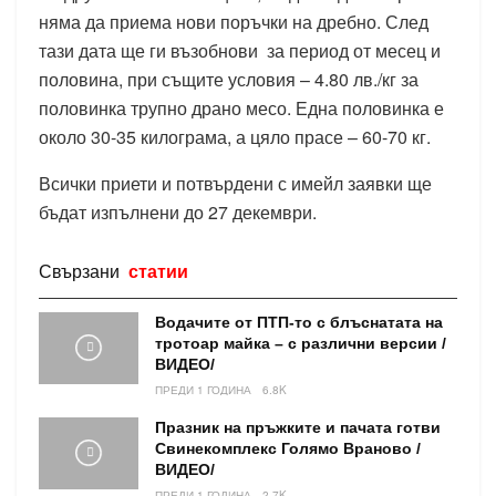
няма да приема нови поръчки на дребно. След
тази дата ще ги възобнови за период от месец и
половина, при същите условия – 4.80 лв./кг за
половинка трупно драно месо. Една половинка е
около 30-35 килограма, а цяло прасе – 60-70 кг.
Всички приети и потвърдени с имейл заявки ще
бъдат изпълнени до 27 декември.
Свързани
статии
Водачите от ПТП-то с блъснатата на
тротоар майка – с различни версии /
ВИДЕО/
ПРЕДИ 1 ГОДИНА
6.8K
Празник на пръжките и пачата готви
Свинекомплекс Голямо Враново /
ВИДЕО/
ПРЕДИ 1 ГОДИНА
2.7K