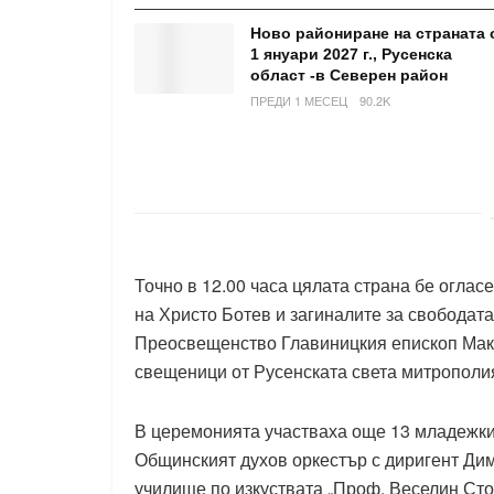
Ново райониране на страната 
1 януари 2027 г., Русенска
област -в Северен район
ПРЕДИ 1 МЕСЕЦ
90.2K
Точно в 12.00 часа цялата страна бе оглас
на Христо Ботев и загиналите за свободата
Преосвещенство Главиницкия епископ Мака
свещеници от Русенската света митрополи
В церемонията участваха още 13 младежки
Общинският духов оркестър с диригент Дим
училище по изкуствата „Проф. Веселин Ст