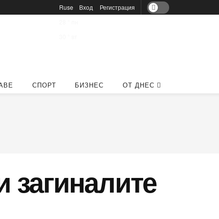
Ruse
Вход
Регистрация
28
°
пн
30
°
вт
АВЕ
СПОРТ
БИЗНЕС
ОТ ДНЕС
и загиналите