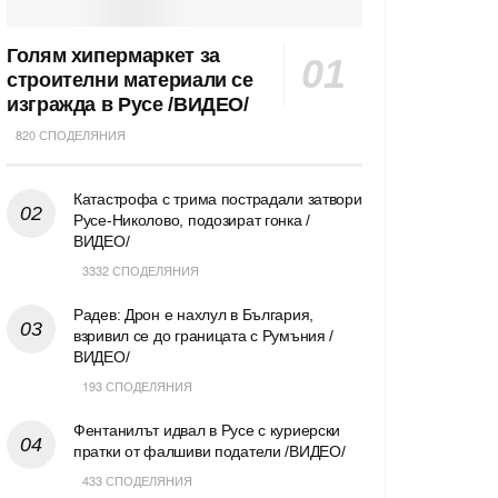
Голям хипермаркет за
строителни материали се
изгражда в Русе /ВИДЕО/
820 СПОДЕЛЯНИЯ
Катастрофа с трима пострадали затвори
Русе-Николово, подозират гонка /
ВИДЕО/
3332 СПОДЕЛЯНИЯ
Радев: Дрон е нахлул в България,
взривил се до границата с Румъния /
ВИДЕО/
193 СПОДЕЛЯНИЯ
Фентанилът идвал в Русе с куриерски
пратки от фалшиви податели /ВИДЕО/
433 СПОДЕЛЯНИЯ