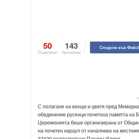
50
143
Сподели във Фейс
Споделяния
Прочитания
С полагане на венци и цветя пред Мемориа
обединение русенци почетоха паметта на Б
Церемонията беше организирана от Община
на почетен караул от началника на местн
32420 подполковник Павлин Илиев.