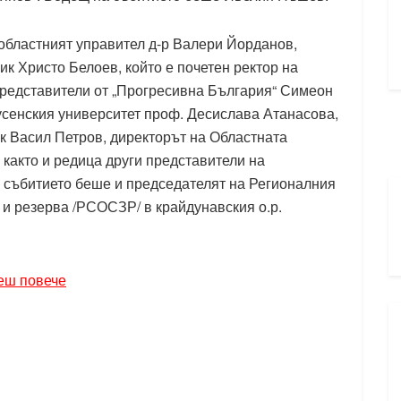
 областният управител д-р Валери Йорданов,
к Христо Белоев, който е почетен ректор на
представители от „Прогресивна България“ Симеон
усенския университет проф. Десислава Атанасова,
к Васил Петров, директорът на Областната
 както и редица други представители на
 събитието беше и председателят на Регионалния
 и резерва /РСОСЗР/ в крайдунавския о.р.