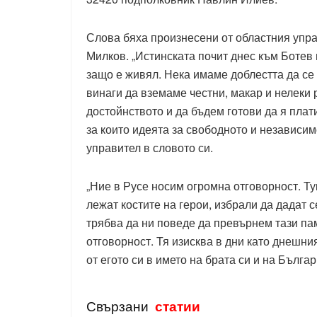
Слова бяха произнесени от областния уп
Милков. „Истинската почит днес към Ботев 
защо е живял. Нека имаме доблестта да се
винаги да вземаме честни, макар и нелеки
достойнството и да бъдем готови да я плат
за които идеята за свободното и независимо
управител в словото си.
„Ние в Русе носим огромна отговорност. Ту
лежат костите на герои, избрали да дадат с
трябва да ни поведе да превърнем тази пам
отговорност. Тя изисква в дни като днешни
от егото си в името на брата си и на Бълга
Свързани
статии