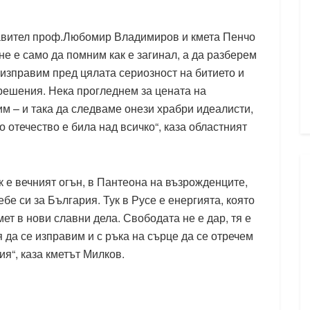
равител проф.Любомир Владимиров и кмета Пенчо
не е само да помним как е загинал, а да разберем
 изправим пред цялата сериозност на битието и
 решения. Нека прогледнем за цената на
им – и така да следваме онези храбри идеалисти,
 отечество е била над всичко“, каза областният
к е вечният огън, в Пантеона на възрожденците,
ебе си за България. Тук в Русе е енергията, която
ет в нови славни дела. Свободата не е дар, тя е
я да се изправим и с ръка на сърце да се отречем
рия“, каза кметът Милков.