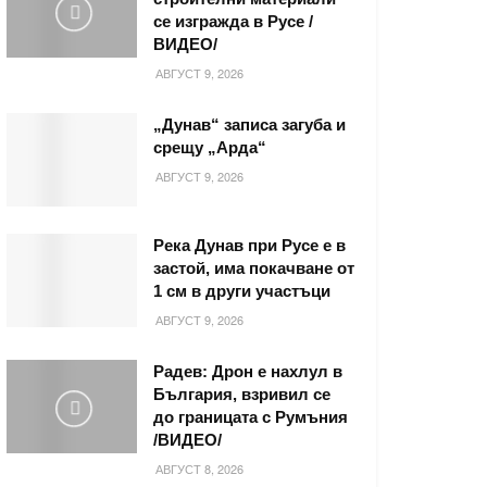
се изгражда в Русе /
ВИДЕО/
АВГУСТ 9, 2026
„Дунав“ записа загуба и
срещу „Арда“
АВГУСТ 9, 2026
Река Дунав при Русе е в
застой, има покачване от
1 см в други участъци
АВГУСТ 9, 2026
Радев: Дрон е нахлул в
България, взривил се
до границата с Румъния
/ВИДЕО/
АВГУСТ 8, 2026