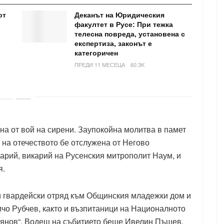
от
Деканът на Юридическия
факултет в Русе: При тежка
телесна повреда, установена с
експертиза, законът е
категоричен
ПРЕДИ 11 МЕСЕЦА
60.3K
ена от вой на сирени. Заупокойна молитва в памет
 на отечеството бе отслужена от Негово
рий, викарий на Русенския митрополит Наум, и
я.
 гвардейски отряд към Общинския младежки дом и
чо Рубчев, както и възпитаници на Националното
оянов“. Водещ на събитието беше Ивелин Пъшев.