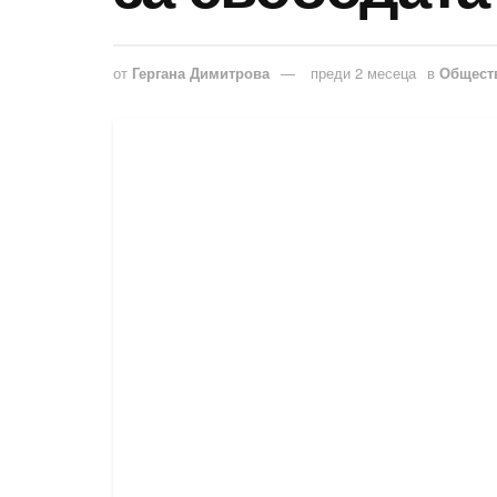
от
Гергана Димитрова
преди 2 месеца
в
Общест