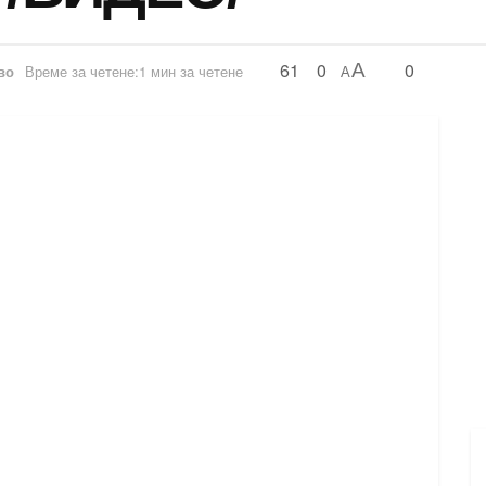
61
0
0
A
во
Време за четене:1 мин за четене
A