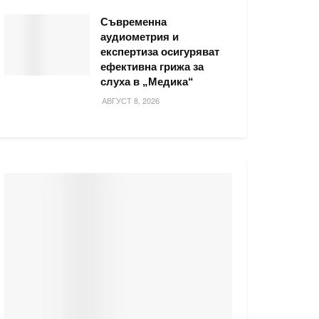
Съвременна
аудиометрия и
експертиза осигуряват
ефективна грижа за
слуха в „Медика“
АВГУСТ 8, 2026