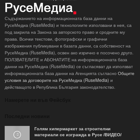
Съдържанието на информационната база данни на
РусеМедиа (RuseMedia) и технологиите използвани в нея, са
под закрила на Закона за авторското право и сродните му
права. Всички текстови, фотографски и графични
изображения публикувани в базата данни, са собственост на
РусеМедиа (RuseMedia), освен ако изрично е посочено друго.
ПОЛЗВАТЕЛИТЕ и АБОНАТИТЕ на информационната база
данни на РусеМедиа (RuseMedia) се съгласяват да използват
информационната база данни на Агенцията съгласно
Общите
условия за договорите на РусеМедиа (RuseMedia)
и
действащото в Република България законодателство.
Намерете ни във Фейсбук
Последни новини
Голям хипермаркет за строителни
материали се изгражда в Русе /ВИДЕО/