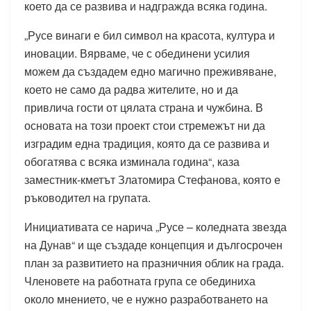
което да се развива и надгражда всяка година.
„Русе винаги е бил символ на красота, култура и
иновации. Вярваме, че с обединени усилия
можем да създадем едно магично преживяване,
което не само да радва жителите, но и да
привлича гости от цялата страна и чужбина. В
основата на този проект стои стремежът ни да
изградим една традиция, която да се развива и
обогатява с всяка изминала година“, каза
заместник-кметът Златомира Стефанова, която е
ръководител на групата.
Инициативата се нарича „Русе – коледната звезда
на Дунав“ и ще създаде концепция и дългосрочен
план за развитието на празничния облик на града.
Членовете на работната група се обединиха
около мнението, че е нужно разработването на