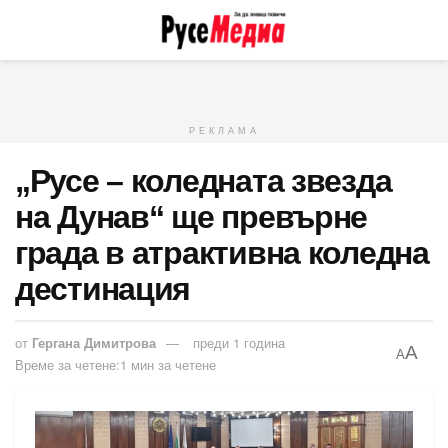
РЕКЛАМА
„Русе – коледната звезда
на Дунав“ ще превърне
града в атрактивна коледна
дестинация
от
Гергана Димитрова
преди 1 година
A
A
Време за четене:1 мин за четене