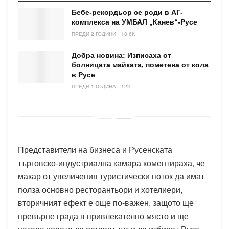
Бебе-рекордьор се роди в АГ-
комплекса на УМБАЛ „Канев“-Русе
ПРЕДИ 2 ГОДИНИ
18.6K
Добра новина: Изписаха от
болницата майката, пометена от кола
в Русе
ПРЕДИ 1 ГОДИНА
12K
Представители на бизнеса и Русенската
търговско-индустриална камара коментираха, че
макар от увеличения туристически поток да имат
полза основно ресторантьори и хотелиери,
вторичният ефект е още по-важен, защото ще
превърне града в привлекателно място и ще