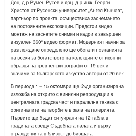
Доц. д-р Румен Русев и доц. д-р инж. Георги
Христов от Русенски университет „Ангел Кънчев“,
партньор по проекта, осъществиха заснемането
на постоянните експозиции. Предстои видео
монтаж на заснетите снимки и кадри в завършен
визуален 360° видео формат. Модерният начин за
разглеждане определено ще обогати познанията
на всеки за богатството на колекциите от иконни
образци на тревненски зографи от 19 век и
значими за българското изкуство автори от 20 век.
В периода 1 – 15 октомври ще бъде организирана
изложба на открито с винилни репродукции в
централната градска част и паралелна такава с
оригиналите на творбите в зала на галерията.
Първите ще бъдат ситуирани на 12 табла в
градината срещу Съдебната палата и върху
огражденията в близост до бившата