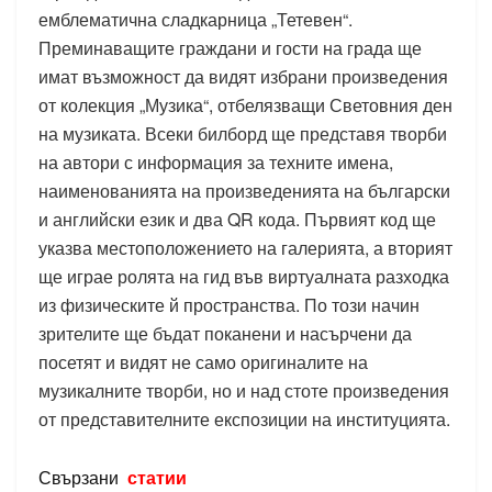
емблематична сладкарница „Тетевен“.
Преминаващите граждани и гости на града ще
имат възможност да видят избрани произведения
от колекция „Музика“, отбелязващи Световния ден
на музиката. Всеки билборд ще представя творби
на автори с информация за техните имена,
наименованията на произведенията на български
и английски език и два QR кода. Първият код ще
указва местоположението на галерията, а вторият
ще играе ролята на гид във виртуалната разходка
из физическите й пространства. По този начин
зрителите ще бъдат поканени и насърчени да
посетят и видят не само оригиналите на
музикалните творби, но и над стоте произведения
от представителните експозиции на институцията.
Свързани
статии