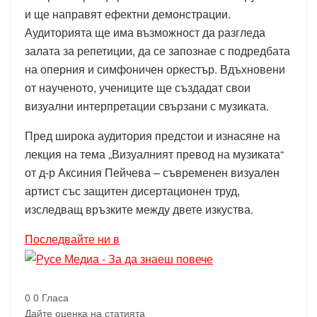
и ще направят ефектни демонстрации.
Аудиторията ще има възможност да разгледа
залата за репетиции, да се запознае с подредбата
на оперния и симфоничен оркестър. Вдъхновени
от наученото, учениците ще създадат свои
визуални интерпретации свързани с музиката.
Пред широка аудитория предстои и изнасяне на
лекция на тема „Визуалният превод на музиката“
от д-р Аксиния Пейчева – съвременен визуален
артист със защитен дисертационен труд,
изследващ връзките между двете изкуства.
Последвайте ни в
0
0
Гласа
Дайте оценка на статията