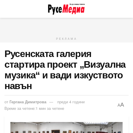
РЕКЛАМА
Русенската галерия
стартира проект „Визуална
музика“ и вади изкуството
навън
от
Гергана Димитрова
преди 4 години
A
A
Време за четене:1 мин за четене