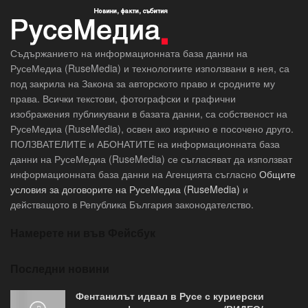
Съдържанието на информационната база данни на
РусеМедиа (RuseMedia) и технологиите използвани в нея, са
под закрила на Закона за авторското право и сродните му
права. Всички текстови, фотографски и графични
изображения публикувани в базата данни, са собственост на
РусеМедиа (RuseMedia), освен ако изрично е посочено друго.
ПОЛЗВАТЕЛИТЕ и АБОНАТИТЕ на информационната база
данни на РусеМедиа (RuseMedia) се съгласяват да използват
информационната база данни на Агенцията съгласно
Общите
условия за договорите на РусеМедиа (RuseMedia)
и
действащото в Република България законодателство.
Намерете ни във Фейсбук
Последни новини
Фентанилът идвал в Русе с куриерски