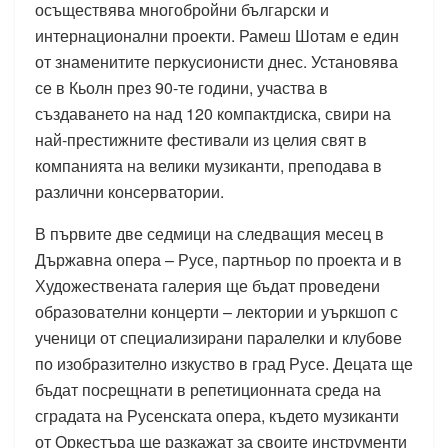
осъществява многобройни български и
интернационални проекти. Рамеш Шотам е един
от знаменитите перкусионисти днес. Установява
се в Кьолн през 90-те години, участва в
създаването на над 120 компактдиска, свири на
най-престижните фестивали из целия свят в
компанията на велики музиканти, преподава в
различни консерватории.
В първите две седмици на следващия месец в
Държавна опера – Русе, партньор по проекта и в
Художествената галерия ще бъдат проведени
образователни концерти – лектории и уъркшоп с
ученици от специализирани паралелки и клубове
по изобразително изкуство в град Русе. Децата ще
бъдат посрещнати в репетиционната среда на
сградата на Русенската опера, където музиканти
от Оркестъра ще разкажат за своите инструменти