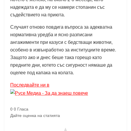
надеждата е да му се намери стопанин със
съдействието на приюта.
Случаят отново повдига въпроса за адекватна
нормативна уредба и ясно разписани
ангажименти при казуси с бедстващи животни,
особено в извънработно за институциите време.
Защото ако и днес беше така горещо като
предните дни, котето със сигурност нямаше да
оцелее под капака на колата.
Последвайте ни в
0
0
Гласа
Дайте оценка на статията