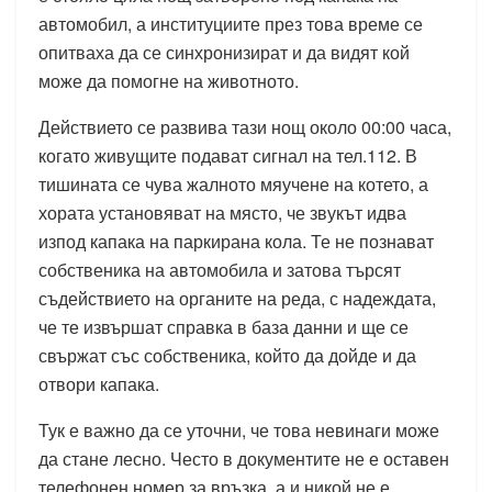
автомобил, а институциите през това време се
опитваха да се синхронизират и да видят кой
може да помогне на животното.
Действието се развива тази нощ около 00:00 часа,
когато живущите подават сигнал на тел.112. В
тишината се чува жалното мяучене на котето, а
хората установяват на място, че звукът идва
изпод капака на паркирана кола. Те не познават
собственика на автомобила и затова търсят
съдействието на органите на реда, с надеждата,
че те извършат справка в база данни и ще се
свържат със собственика, който да дойде и да
отвори капака.
Тук е важно да се уточни, че това невинаги може
да стане лесно. Често в документите не е оставен
телефонен номер за връзка, а и никой не е