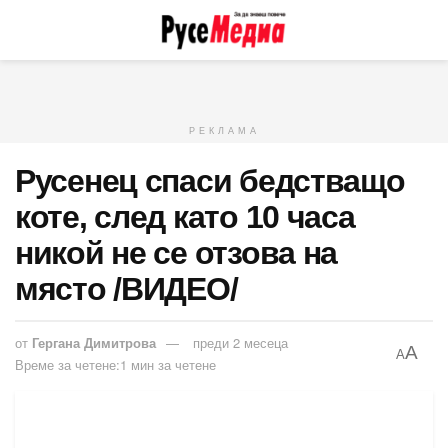
РЕКЛАМА
Русенец спаси бедстващо
коте, след като 10 часа
никой не се отзова на
място /ВИДЕО/
от
Гергана Димитрова
преди 2 месеца
A
A
Време за четене:1 мин за четене