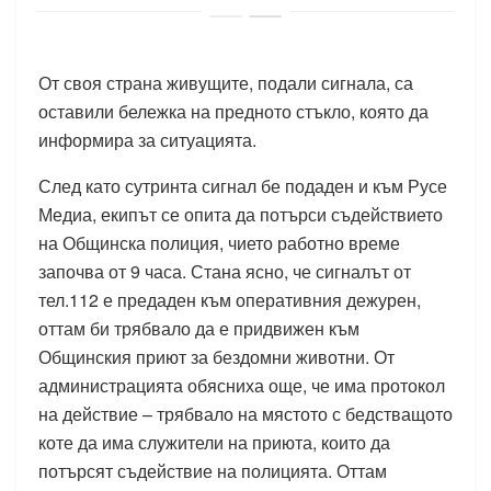
От своя страна живущите, подали сигнала, са
оставили бележка на предното стъкло, която да
информира за ситуацията.
След като сутринта сигнал бе подаден и към Русе
Медиа, екипът се опита да потърси съдействието
на Общинска полиция, чието работно време
започва от 9 часа. Стана ясно, че сигналът от
тел.112 е предаден към оперативния дежурен,
оттам би трябвало да е придвижен към
Общинския приют за бездомни животни. От
администрацията обясниха още, че има протокол
на действие – трябвало на мястото с бедстващото
коте да има служители на приюта, които да
потърсят съдействие на полицията. Оттам