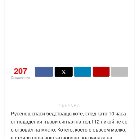
207
Споделяния
РЕКЛАМА
Русенец спаси бедстващо коте, след като 10 часа
от подадения първи сигнал на тел.112 никой не се
е отзовал на място. Котето, което е съвсем малко,
е стояло цяла нощ затворено под капака на