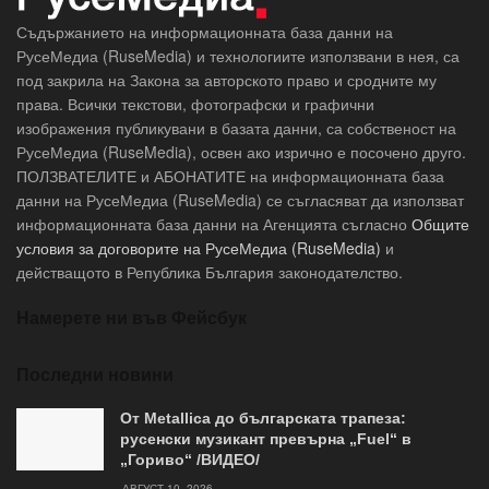
Съдържанието на информационната база данни на
РусеМедиа (RuseMedia) и технологиите използвани в нея, са
под закрила на Закона за авторското право и сродните му
права. Всички текстови, фотографски и графични
изображения публикувани в базата данни, са собственост на
РусеМедиа (RuseMedia), освен ако изрично е посочено друго.
ПОЛЗВАТЕЛИТЕ и АБОНАТИТЕ на информационната база
данни на РусеМедиа (RuseMedia) се съгласяват да използват
информационната база данни на Агенцията съгласно
Общите
условия за договорите на РусеМедиа (RuseMedia)
и
действащото в Република България законодателство.
Намерете ни във Фейсбук
Последни новини
От Metallica до българската трапеза:
русенски музикант превърна „Fuel“ в
„Гориво“ /ВИДЕО/
АВГУСТ 10, 2026