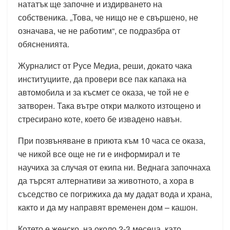
нататък ще започне и издирването на
собственика. „Това, че нищо не е свършено, не
означава, че не работим“, се подразбра от
обясненията.
Журналист от Русе Медиа, реши, докато чака
институциите, да провери все пак капака на
автомобила и за късмет се оказа, че той не е
затворен. Така вътре откри малкото изтощено и
стресирано коте, което бе извадено навън.
При позвъняване в приюта към 10 часа се оказа,
че никой все още не ги е информирал и те
научиха за случая от екипа ни. Веднага започнаха
да търсят алтернативи за животното, а хора в
съседство се погрижиха да му дадат вода и храна,
както и да му направят временен дом – кашон.
Котето е женско, на около 2-3 месеца, като