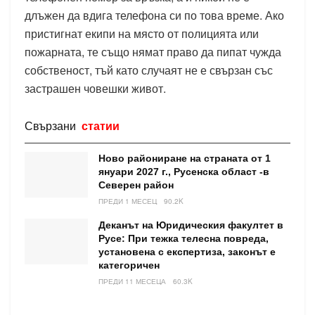
длъжен да вдига телефона си по това време. Ако
пристигнат екипи на място от полицията или
пожарната, те също нямат право да пипат чужда
собственост, тъй като случаят не е свързан със
застрашен човешки живот.
Свързани
статии
Ново райониране на страната от 1
януари 2027 г., Русенска област -в
Северен район
ПРЕДИ 1 МЕСЕЦ
90.2K
Деканът на Юридическия факултет в
Русе: При тежка телесна повреда,
установена с експертиза, законът е
категоричен
ПРЕДИ 11 МЕСЕЦА
60.3K