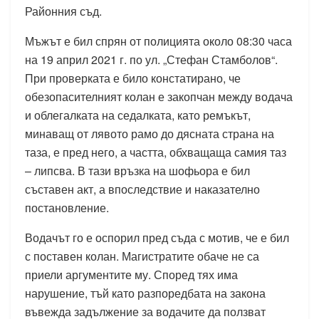
Районния съд.
Мъжът е бил спрян от полицията около 08:30 часа
на 19 април 2021 г. по ул. „Стефан Стамболов“.
При проверката е било констатирано, че
обезопасителният колан е закопчан между водача
и облегалката на седалката, като ремъкът,
минаващ от лявото рамо до дясната страна на
таза, е пред него, а частта, обхващаща самия таз
– липсва. В тази връзка на шофьора е бил
съставен акт, а впоследствие и наказателно
постановление.
Водачът го е оспорил пред съда с мотив, че е бил
с поставен колан. Магистратите обаче не са
приели аргументите му. Според тях има
нарушение, тъй като разпоредбата на закона
въвежда задължение за водачите да ползват