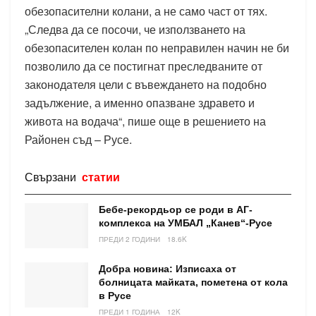
обезопасителни колани, а не само част от тях.
„Следва да се посочи, че използването на
обезопасителен колан по неправилен начин не би
позволило да се постигнат преследваните от
законодателя цели с въвеждането на подобно
задължение, а именно опазване здравето и
живота на водача“, пише още в решението на
Районен съд – Русе.
Свързани
статии
Бебе-рекордьор се роди в АГ-
комплекса на УМБАЛ „Канев“-Русе
ПРЕДИ 2 ГОДИНИ
18.6K
Добра новина: Изписаха от
болницата майката, пометена от кола
в Русе
ПРЕДИ 1 ГОДИНА
12K