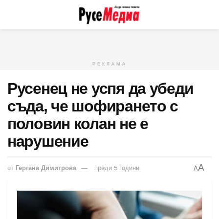
РЕКЛАМА
Русенец не успя да убеди
съда, че шофирането с
половин колан не е
нарушение
A
от
Гергана Димитрова
преди 5 години
A