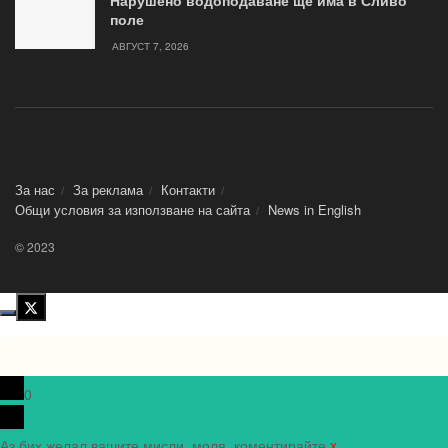
Нарушено водоподаване ще има в Сливо
поле
АВГУСТ 7, 2026
За нас
За реклама
Контакти
Общи условия за използване на сайта
News in Еnglish
© 2023
0
Аз бих желал вашите мисли, моля, коментирайте.
x