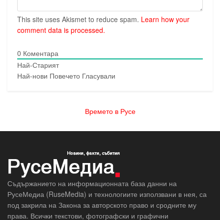
This site uses Akismet to reduce spam.
Learn how your
comment data is processed.
0
Коментара
Най-Старият
Най-нови
Повечето Гласували
Времето в Русе
Съдържанието на информационната база данни на
РусеМедиа (RuseMedia) и технологиите използвани в нея, са
под закрила на Закона за авторското право и сродните му
права. Всички текстови, фотографски и графични