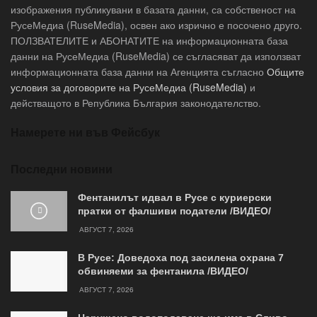
изображения публикувани в базата данни, са собственост на
РусеМедиа (RuseMedia), освен ако изрично е посочено друго.
ПОЛЗВАТЕЛИТЕ и АБОНАТИТЕ на информационната база
данни на РусеМедиа (RuseMedia) се съгласяват да използват
информационната база данни на Агенцията съгласно
Общите
условия за договорите на РусеМедиа (RuseMedia)
и
действащото в Република България законодателство.
Намерете ни във Фейсбук
Последни новини
Фентанилът идвал в Русе с куриерски
пратки от фалшиви податели /ВИДЕО/
АВГУСТ 7, 2026
В Русе: Доведоха под засилена охрана 7
обвиняеми за фентанила /ВИДЕО/
АВГУСТ 7, 2026