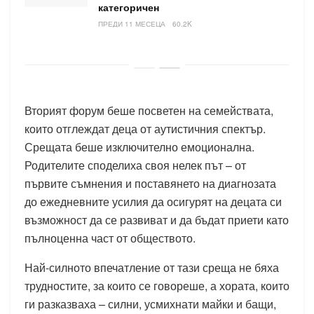
категоричен
ПРЕДИ 11 МЕСЕЦА
60.2K
Вторият форум беше посветен на семействата,
които отглеждат деца от аутистичния спектър.
Срещата беше изключително емоционална.
Родителите споделиха своя нелек път – от
първите съмнения и поставянето на диагнозата
до ежедневните усилия да осигурят на децата си
възможност да се развиват и да бъдат приети като
пълноценна част от обществото.
Най-силното впечатление от тази среща не бяха
трудностите, за които се говореше, а хората, които
ги разказваха – силни, усмихнати майки и бащи,