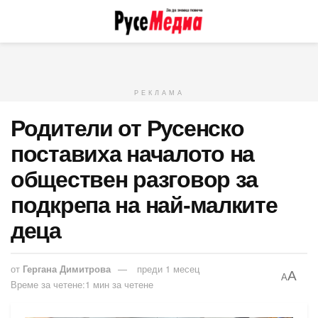
РЕКЛАМА
Родители от Русенско
поставиха началото на
обществен разговор за
подкрепа на най-малките
деца
от
Гергана Димитрова
преди 1 месец
A
A
Време за четене:1 мин за четене