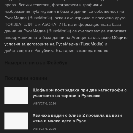
права. Всички текстови, фотографски и графични
изображения публикувани в базата данни, са собственост на
РусеМедиа (RuseMedia), освен ако изрично е посочено друго.
ПОЛЗВАТЕЛИТЕ и АБОНАТИТЕ на информационната база
данни на РусеМедиа (RuseMedia) се съгласяват да използват
информационната база данни на Агенцията съгласно
Общите
условия за договорите на РусеМедиа (RuseMedia)
и
действащото в Република България законодателство.
Намерете ни във Фейсбук
Последни новини
Шофьори пострадаха при две катастрофи с
участието на тирове в Русенско
АВГУСТ 6, 2026
Хванаха водач с близо 2 промила да вози
жена и малко дете в Русе
АВГУСТ 6, 2026