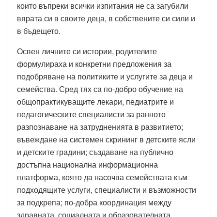
които въпреки всички изпитания не са загубили
вярата си в своите деца, в собствените си сили и
в бъдещето.
Освен личните си истории, родителите
формулираха и конкретни предложения за
подобряване на политиките и услугите за деца и
семейства. Сред тях са по-добро обучение на
общопрактикуващите лекари, педиатрите и
педагогическите специалисти за ранното
разпознаване на затрудненията в развитието;
въвеждане на системен скрининг в детските ясли
и детските градини; създаване на публично
достъпна национална информационна
платформа, която да насочва семействата към
подходящите услуги, специалисти и възможности
за подкрепа; по-добра координация между
здравната, социалната и образователната