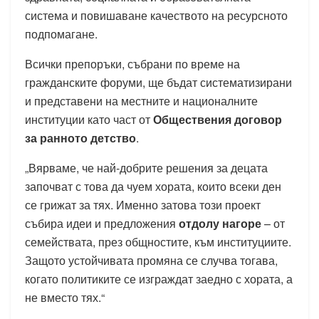
система и повишаване качеството на ресурсното
подпомагане.
Всички препоръки, събрани по време на
гражданските форуми, ще бъдат систематизирани
и представени на местните и националните
институции като част от
Обществения договор
за ранното детство
.
„Вярваме, че най-добрите решения за децата
започват с това да чуем хората, които всеки ден
се грижат за тях. Именно затова този проект
събира идеи и предложения
отдолу нагоре
– от
семействата, през общностите, към институциите.
Защото устойчивата промяна се случва тогава,
когато политиките се изграждат заедно с хората, а
не вместо тях.“