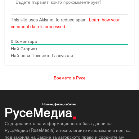
This site uses Akismet to reduce spam.
Learn how your
comment data is processed.
0
Коментара
Най-Старият
Най-нови
Повечето Гласували
Времето в Русе
Съдържанието на информационната база данни на
РусеМедиа (RuseMedia) и технологиите използвани в нея, са
под закрила на Закона за авторското право и сродните му