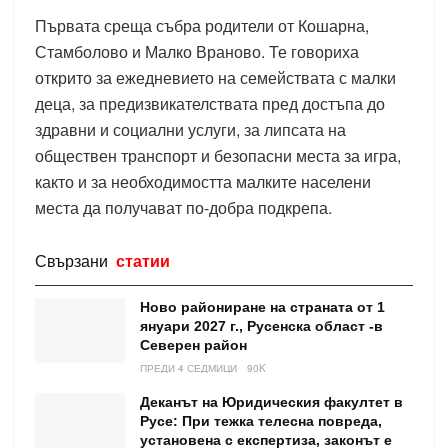
Първата среща събра родители от Кошарна,
Стамболово и Малко Враново. Те говориха
открито за ежедневието на семействата с малки
деца, за предизвикателствата пред достъпа до
здравни и социални услуги, за липсата на
обществен транспорт и безопасни места за игра,
както и за необходимостта малките населени
места да получават по-добра подкрепа.
Свързани
статии
Ново райониране на страната от 1
януари 2027 г., Русенска област -в
Северен район
ПРЕДИ 4 СЕДМИЦИ
90K
Деканът на Юридическия факултет в
Русе: При тежка телесна повреда,
установена с експертиза, законът е