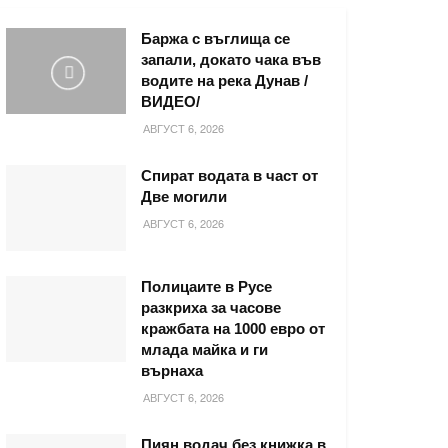
Баржа с въглища се
запали, докато чака във
водите на река Дунав /
ВИДЕО/
АВГУСТ 6, 2026
Спират водата в част от
Две могили
АВГУСТ 6, 2026
Полицаите в Русе
разкриха за часове
кражбата на 1000 евро от
млада майка и ги
върнаха
АВГУСТ 6, 2026
Пиян водач без книжка в