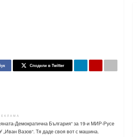
бук
Сподели в Twitter
РЕКЛАМА
яната-Демократична България“ за 19-и МИР-Русе
 „Иван Вазов“. Тя даде своя вот с машина.