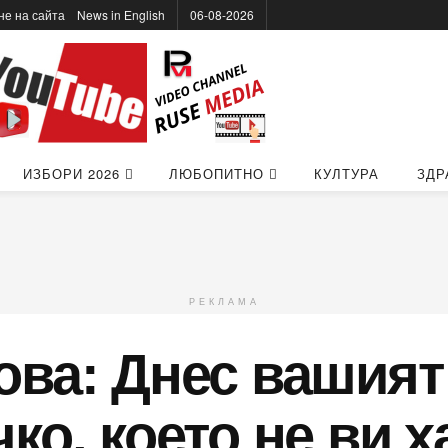
не на сайта
News in Еnglish
06-08-2026
ИЗБОРИ 2026
ЛЮБОПИТНО
КУЛТУРА
ЗДР
РЕКЛАМА
ва: Днес вашият
о, което не ви х