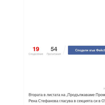
19
54
Сподели във Фейс
Споделяния
Прочитания
Втората в листата на „Продължаваме Пром
Рена Стефанова гласува в секцията си в ОУ