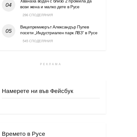
Хванаха водач с близо 2 промила да
вози жена и малко дете в Русе
296 СПОДЕЛЯНИЯ
Вицепремиерът Александър Пулев
посети „Индустриален парк ЛВЗ“ в Русе
545 СПОДЕЛЯНИЯ
РЕКЛАМА
Намерете ни във Фейсбук
Времето в Русе