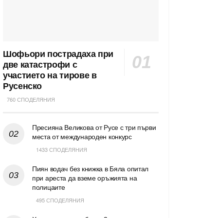
Шофьори пострадаха при
две катастрофи с
участието на тирове в
Русенско
760 СПОДЕЛЯНИЯ
Пресияна Великова от Русе с три първи
места от международен конкурс
1433 СПОДЕЛЯНИЯ
Пиян водач без книжка в Бяла опитал
при ареста да вземе оръжията на
полицаите
495 СПОДЕЛЯНИЯ