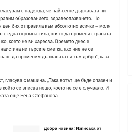
 гласувам с надежда, че най-сетне държавата ни
правим образованието, здравеопазването. Но
 ден бих отправила към абсолютно всички – моля
те с една огромна сила, която да промени страната
ко, което не ви харесва. Времето днес е
 наистина ни търсете сметка, ако ние не се
шанс да променим държавата си към добро“, каза
т, гласува с машина. „Така вотът ще бъде опазен и
 който се вписва нещо, което не се е случвало. И
 каза още Рена Стефанова.
Добра новина: Изписаха от