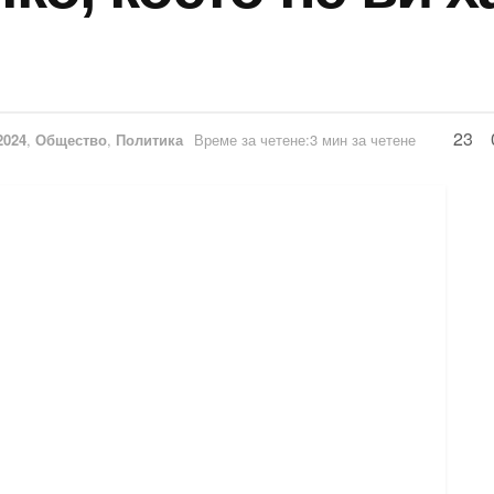
23
2024
,
Общество
,
Политика
Време за четене:3 мин за четене