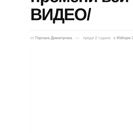
ВИДЕО/
от
Гергана Димитрова
преди 2 години
в
Избори 