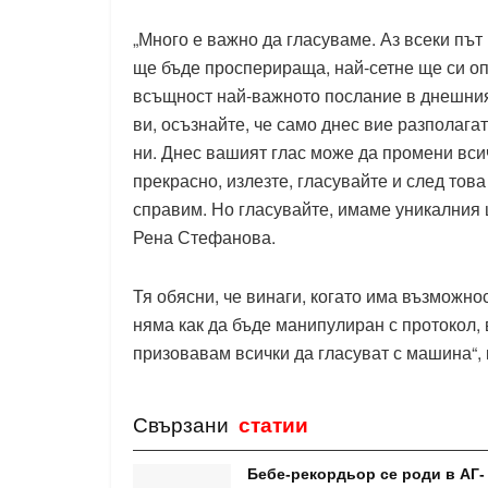
„Много е важно да гласуваме. Аз всеки път
ще бъде просперираща, най-сетне ще си о
всъщност най-важното послание в днешния
ви, осъзнайте, че само днес вие разполага
ни. Днес вашият глас може да промени всич
прекрасно, излезте, гласувайте и след това
справим. Но гласувайте, имаме уникалния 
Рена Стефанова.
Тя обясни, че винаги, когато има възможнос
няма как да бъде манипулиран с протокол, в
призовавам всички да гласуват с машина“,
Свързани
статии
Бебе-рекордьор се роди в АГ-