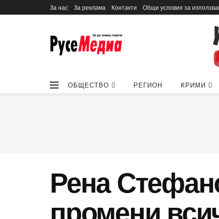
За нас
За реклама
Контакти
Общи условия за използва
ОБЩЕСТВО
РЕГИОН
КРИМИ
Рена Стефано
промени всичк