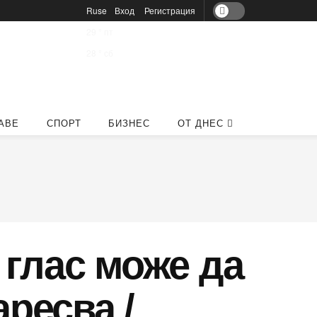
Ruse
Вход
Регистрация
29
°
пт
28
°
сб
АВЕ
СПОРТ
БИЗНЕС
ОТ ДНЕС
 глас може да
аресва /