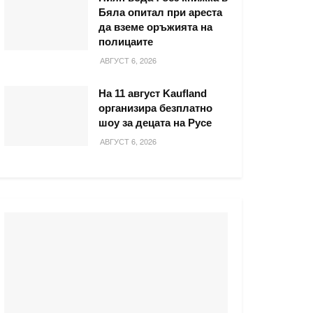
Бяла опитал при ареста
да вземе оръжията на
полицаите
АВГУСТ 6, 2026
На 11 август Kaufland
организира безплатно
шоу за децата на Русе
АВГУСТ 6, 2026