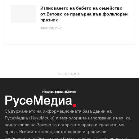
Изписването на бебето на семейство
от Ветово се превърна във фолклорен
празник
ЮЛИ 20, 2026
РЕКЛАМА
Съдържанието на информационната база данни на
РусеМедиа (RuseMedia) и технологиите използвани в нея, са
под закрила на Закона за авторското право и сродните му
права. Всички текстови, фотографски и графични
изображения публикувани в базата данни, са собственост на