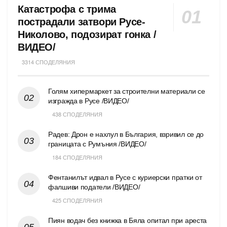
Катастрофа с трима
пострадали затвори Русе-
Николово, подозират гонка /
ВИДЕО/
3314 СПОДЕЛЯНИЯ
Голям хипермаркет за строителни материали се
изгражда в Русе /ВИДЕО/
438 СПОДЕЛЯНИЯ
Радев: Дрон е нахлул в България, взривил се до
границата с Румъния /ВИДЕО/
184 СПОДЕЛЯНИЯ
Фентанилът идвал в Русе с куриерски пратки от
фалшиви податели /ВИДЕО/
425 СПОДЕЛЯНИЯ
Пиян водач без книжка в Бяла опитал при ареста