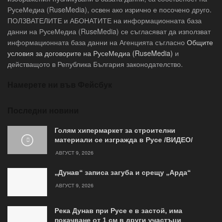
РусеМедиа (RuseMedia), освен ако изрично е посочено друго.
ПОЛЗВАТЕЛИТЕ и АБОНАТИТЕ на информационната база
данни на РусеМедиа (RuseMedia) се съгласяват да използват
информационната база данни на Агенцията съгласно
Общите
условия за договорите на РусеМедиа (RuseMedia)
и
действащото в Република България законодателство.
Намерете ни във Фейсбук
Последни новини
Голям хипермаркет за строителни
материали се изгражда в Русе /ВИДЕО/
АВГУСТ 9, 2026
„Дунав“ записа загуба и срещу „Арда“
АВГУСТ 9, 2026
Река Дунав при Русе е в застой, има
покачване от 1 см в други участъци