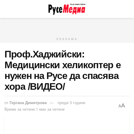
РЕКЛАМА
Проф.Хаджийски:
Медицински хеликоптер е
нужен на Русе да спасява
хора /ВИДЕО/
от
Гергана Димитрова
преди 3 години
A
A
Време за четене:1 мин за четене