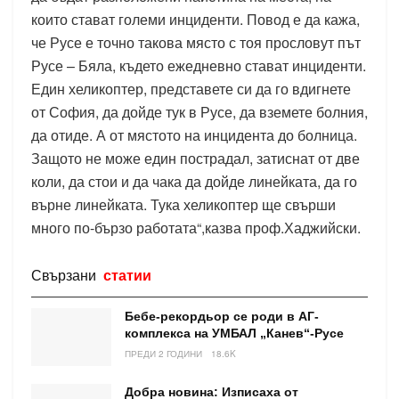
които стават големи инциденти. Повод е да кажа,
че Русе е точно такова място с тоя прословут път
Русе – Бяла, където ежедневно стават инциденти.
Един хеликоптер, представете си да го вдигнете
от София, да дойде тук в Русе, да вземете болния,
да отиде. А от мястото на инцидента до болница.
Защото не може един пострадал, затиснат от две
коли, да стои и да чака да дойде линейката, да го
върне линейката. Тука хеликоптер ще свърши
много по-бързо работата“,казва проф.Хаджийски.
Свързани
статии
Бебе-рекордьор се роди в АГ-
комплекса на УМБАЛ „Канев“-Русе
ПРЕДИ 2 ГОДИНИ
18.6K
Добра новина: Изписаха от