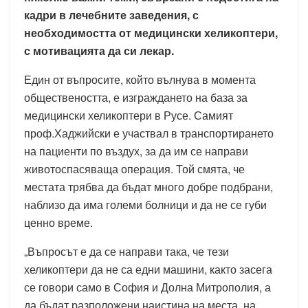
кадри в лечебните заведения, с
необходимостта от медицински хеликоптери,
с мотивацията да си лекар.
Един от въпросите, който вълнува в момента
обществеността, е изграждането на база за
медицински хеликоптери в Русе. Самият
проф.Хаджийски е участвал в транспортирането
на пациенти по въздух, за да им се направи
животоспасяваща операция. Той смята, че
местата трябва да бъдат много добре подбрани,
наблизо да има големи болници и да не се губи
ценно време.
„Въпросът е да се направи така, че тези
хеликоптери да не са едни машини, както засега
се говори само в София и Долна Митрополия, а
да бъдат разположени наистина на места, на