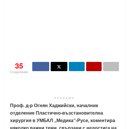
35
Споделяния
РЕКЛАМА
Проф. д-р Огнян Хаджийски, началник
отделение Пластично-възстановителна
хирургия в УМБАЛ „Медика“-Русе, коментира
няколко важни теми, свързани с недостига на