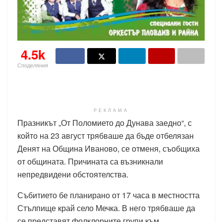
4.5k
Споделяния
РЕКЛАМА
Празникът „От Поломието до Дунава заедно“, с
който на 23 август трябваше да бъде отбелязан
Денят на Община Иваново, се отменя, съобщиха
от общината. Причината са възникнали
непредвидени обстоятелства.
Събитието бе планирано от 17 часа в местността
Стълпище край село Мечка. В него трябваше да
се представят фолклорните групи към