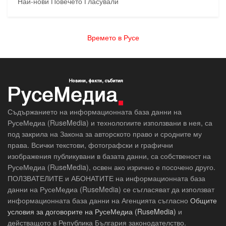
Най-нови
Повечето Гласували
Времето в Русе
Съдържанието на информационната база данни на
РусеМедиа (RuseMedia) и технологиите използвани в нея, са
под закрила на Закона за авторското право и сродните му
права. Всички текстови, фотографски и графични
изображения публикувани в базата данни, са собственост на
РусеМедиа (RuseMedia), освен ако изрично е посочено друго.
ПОЛЗВАТЕЛИТЕ и АБОНАТИТЕ на информационната база
данни на РусеМедиа (RuseMedia) се съгласяват да използват
информационната база данни на Агенцията съгласно
Общите
условия за договорите на РусеМедиа (RuseMedia)
и
действащото в Република България законодателство.