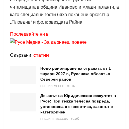
читалищата в община Иваново и млади таланти, а
като специални гости бяха поканени оркестър
„Пловдив“ и фолк звездата Райна
Последвайте ни в
Свързани
статии
Ново райониране на страната от 1
януари 2027 г., Русенска област -в
Северен район
ПРЕДИ 1 МЕСЕЦ
90.1K
Деканът на Юридическия факултет в
Русе: При тежка телесна повреда,
установена с експертиза, законът е
категоричен
ПРЕДИ 11 МЕСЕЦА
60.2K