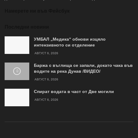
Намерете ни във Фейсбук
Последни новини
УМБАЛ „Медика“ обнови изцяло
интензивното си отделение
АВГУСТ 6, 2026
Баржа с въглища се запали, докато чака във
водите на река Дунав /ВИДЕО/
АВГУСТ 6, 2026
Спират водата в част от Две могили
АВГУСТ 6, 2026