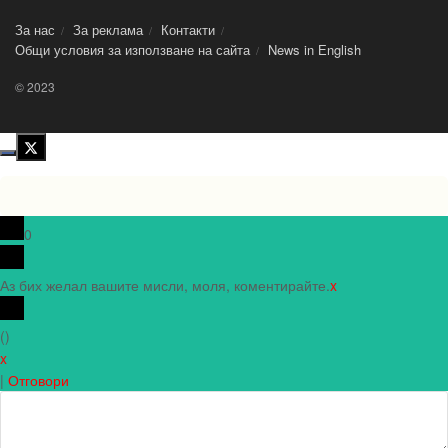
За нас
За реклама
Контакти
Общи условия за използване на сайта
News in Еnglish
© 2023
0
Аз бих желал вашите мисли, моля, коментирайте.
x
(
)
x
|
Отговори