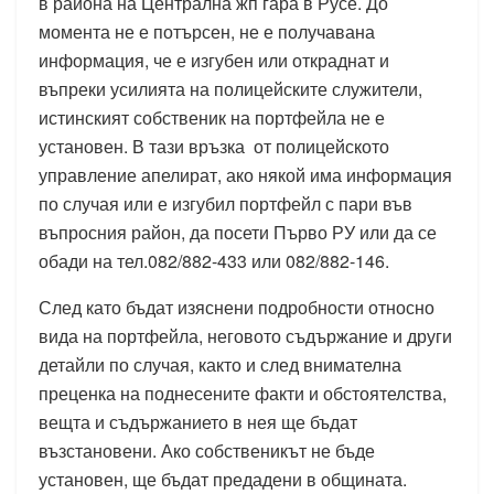
в района на Централна жп гара в Русе. До
момента не е потърсен, не е получавана
информация, че е изгубен или откраднат и
въпреки усилията на полицейските служители,
истинският собственик на портфейла не е
установен. В тази връзка от полицейското
управление апелират, ако някой има информация
по случая или е изгубил портфейл с пари във
въпросния район, да посети Първо РУ или да се
обади на тел.082/882-433 или 082/882-146.
След като бъдат изяснени подробности относно
вида на портфейла, неговото съдържание и други
детайли по случая, както и след внимателна
преценка на поднесените факти и обстоятелства,
вещта и съдържанието в нея ще бъдат
възстановени. Ако собственикът не бъде
установен, ще бъдат предадени в общината.