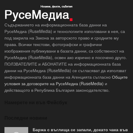
Съдържанието на информационната база данни на
РусеМедиа (RuseMedia) и технологиите използвани в нея, са
под закрила на Закона за авторското право и сродните му
права. Всички текстови, фотографски и графични
изображения публикувани в базата данни, са собственост на
РусеМедиа (RuseMedia), освен ако изрично е посочено друго.
ПОЛЗВАТЕЛИТЕ и АБОНАТИТЕ на информационната база
данни на РусеМедиа (RuseMedia) се съгласяват да използват
информационната база данни на Агенцията съгласно
Общите
условия за договорите на РусеМедиа (RuseMedia)
и
действащото в Република България законодателство.
Намерете ни във Фейсбук
Последни новини
Баржа с въглища се запали, докато чака във