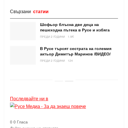
Свързани
статии
Шофьор блъсна две деца на
пешеходна пътека в Русе и избяга
ПРЕДИ 2 ГОДИНИ
1.9K
В Русе търсят сестрата на големия
актьор Димитър Маринов /ВИДЕО/
ПРЕДИ 2 ГОДИНИ
124
Последвайте ни в
0
0
Гласа