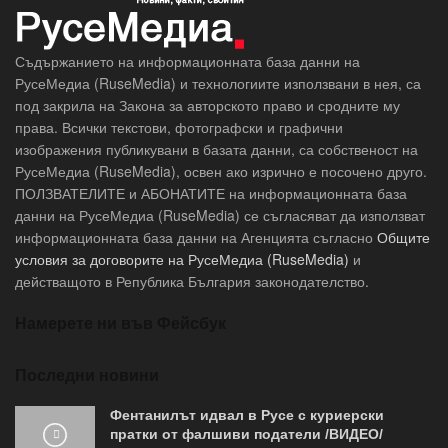
Съдържанието на информационната база данни на
РусеМедиа (RuseMedia) и технологиите използвани в нея, са
под закрила на Закона за авторското право и сродните му
права. Всички текстови, фотографски и графични
изображения публикувани в базата данни, са собственост на
РусеМедиа (RuseMedia), освен ако изрично е посочено друго.
ПОЛЗВАТЕЛИТЕ и АБОНАТИТЕ на информационната база
данни на РусеМедиа (RuseMedia) се съгласяват да използват
информационната база данни на Агенцията съгласно
Общите
условия за договорите на РусеМедиа (RuseMedia)
и
действащото в Република България законодателство.
Намерете ни във Фейсбук
Последни новини
Фентанилът идвал в Русе с куриерски
пратки от фалшиви податели /ВИДЕО/