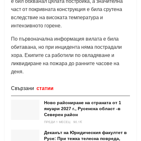
е бил обхванал цялата постройка, а значителна
част от покривната конструкция е била срутена
вследствие на високата температура и
интензивното горене.
По първоначална информация вилата е била
обитавана, но при инцидента няма пострадали
хора. Екипите са работили по овладяване и
ликвидиране на пожара до ранните часове на
деня.
Свързани
статии
Ново райониране на страната от 1
януари 2027 г., Русенска област -в
Северен район
ПРЕДИ 1 МЕСЕЦ
90.1K
Деканът на Юридическия факултет в
Русе: При тежка телесна повреда,