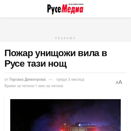
РЕКЛАМА
Пожар унищожи вила в
Русе тази нощ
от
Гергана Димитрова
преди 3 месеца
A
A
Време за четене:1 мин за четене