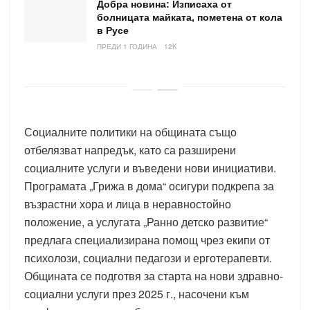
Добра новина: Изписаха от
болницата майката, пометена от кола
в Русе
ПРЕДИ 1 ГОДИНА
12K
Социалните политики на общината също
отбелязват напредък, като са разширени
социалните услуги и въведени нови инициативи.
Програмата „Грижа в дома“ осигури подкрепа за
възрастни хора и лица в неравностойно
положение, а услугата „Ранно детско развитие“
предлага специализирана помощ чрез екипи от
психолози, социални педагози и ерготерапевти.
Общината се подготвя за старта на нови здравно-
социални услуги през 2025 г., насочени към