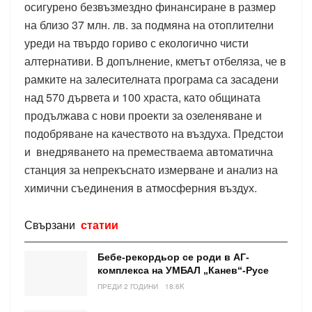
осигурено безвъзмездно финансиране в размер
на близо 37 млн. лв. за подмяна на отоплителни
уреди на твърдо гориво с екологично чисти
алтернативи. В допълнение, кметът отбеляза, че в
рамките на залесителната програма са засадени
над 570 дървета и 100 храста, като общината
продължава с нови проекти за озеленяване и
подобряване на качеството на въздуха. Предстои
и внедряването на преместваема автоматична
станция за непрекъснато измерване и анализ на
химични съединения в атмосферния въздух.
Свързани
статии
Бебе-рекордьор се роди в АГ-
комплекса на УМБАЛ „Канев“-Русе
ПРЕДИ 2 ГОДИНИ
18.6K