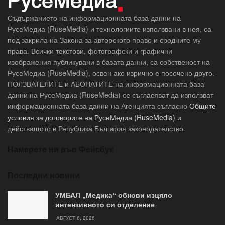
Съдържанието на информационната база данни на
РусеМедиа (RuseMedia) и технологиите използвани в нея, са
под закрила на Закона за авторското право и сродните му
права. Всички текстови, фотографски и графични
изображения публикувани в базата данни, са собственост на
РусеМедиа (RuseMedia), освен ако изрично е посочено друго.
ПОЛЗВАТЕЛИТЕ и АБОНАТИТЕ на информационната база
данни на РусеМедиа (RuseMedia) се съгласяват да използват
информационната база данни на Агенцията съгласно
Общите
условия за договорите на РусеМедиа (RuseMedia)
и
действащото в Република България законодателство.
Намерете ни във Фейсбук
Последни новини
УМБАЛ „Медика“ обнови изцяло
интензивното си отделение
АВГУСТ 6, 2026