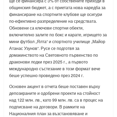
ще се финансира с 3% от собствените приходи в
общинския бюджет, а с приетата нова наредба за
финансиране на спортните клубове ще осигури
по-ефективно разпределение на средствата.
Обновени са ключови спортни обекти,
включително залите по бокс и карате, игрището за
мини футбол „Ялта“ и спортното училище „Майор
Атанас Узунов“. Русе се подготвя за
домакинството на Световното първенство по
драконови лодки през 2025 г., а първото
международно състезание в този формат вече
беше успешно проведено през 2024 г.
Основен акцент в отчета беше поставен върху
депозираните и одобрени проекти на стойност
над 122 млн. лв., като 99 млн. лв. са в процес на
подписване на договори. В рамките на
Националния план за възстановяване и