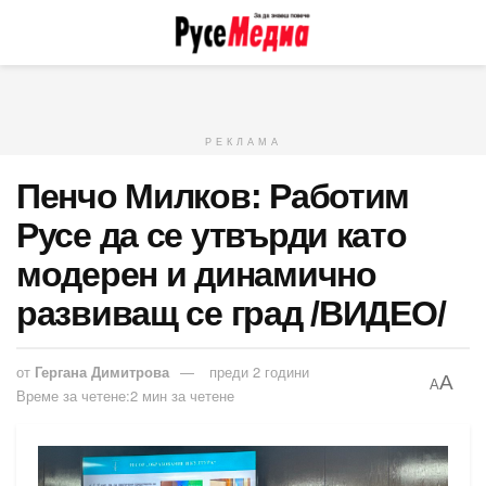
РЕКЛАМА
Пенчо Милков: Работим
Русе да се утвърди като
модерен и динамично
развиващ се град /ВИДЕО/
от
Гергана Димитрова
преди 2 години
A
A
Време за четене:2 мин за четене