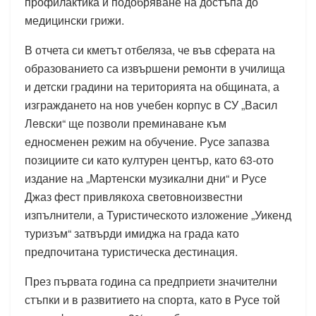
профилактика и подобряване на достъпа до
медицински грижи.
В отчета си кметът отбеляза, че във сферата на
образованието са извършени ремонти в училища
и детски градини на територията на общината, а
изграждането на нов учебен корпус в СУ „Васил
Левски“ ще позволи преминаване към
едносменен режим на обучение. Русе запазва
позициите си като културен център, като 63-ото
издание на „Мартенски музикални дни“ и Русе
Джаз фест привлякоха световноизвестни
изпълнители, а Туристическото изложение „Уикенд
туризъм“ затвърди имиджа на града като
предпочитана туристическа дестинация.
През първата година са предприети значителни
стъпки и в развитието на спорта, като в Русе той