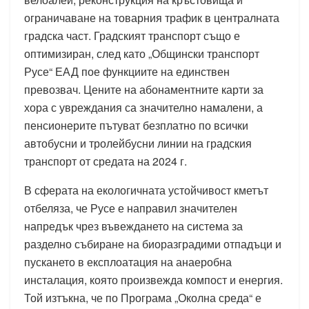
ограничаване на товарния трафик в централната
градска част. Градският транспорт също е
оптимизиран, след като „Общински транспорт
Русе“ ЕАД пое функциите на единствен
превозвач. Цените на абонаментните карти за
хора с увреждания са значително намалени, а
пенсионерите пътуват безплатно по всички
автобусни и тролейбусни линии на градския
транспорт от средата на 2024 г.
В сферата на екологичната устойчивост кметът
отбеляза, че Русе е направил значителен
напредък чрез въвеждането на система за
разделно събиране на биоразградими отпадъци и
пускането в експлоатация на анаеробна
инсталация, която произвежда компост и енергия.
Той изтъкна, че по Програма „Околна среда“ е