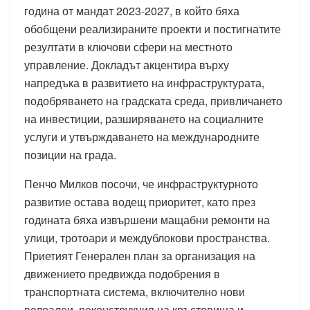
година от мандат 2023-2027, в който бяха
обобщени реализираните проекти и постигнатите
резултати в ключови сфери на местното
управление. Докладът акцентира върху
напредъка в развитието на инфраструктурата,
подобряването на градската среда, привличането
на инвестиции, разширяването на социалните
услуги и утвърждаването на международните
позиции на града.
Пенчо Милков посочи, че инфраструктурното
развитие остава водещ приоритет, като през
годината бяха извършени мащабни ремонти на
улици, тротоари и междублокови пространства.
Приетият Генерален план за организация на
движението предвижда подобрения в
транспортната система, включително нови
велоалеи, реконструкция на кръстовища и