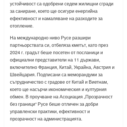
устойчивост са одобрени седем жилищни сгради
за саниране, което ще осигури енергийна
ефективност и намаляване на разходите за
отопление.
На международно ниво Русе разшири
партньорствата си, отбеляза кметът, като през
2024 г. градът беше посетен от посланици и
официални представители на 11 държави,
включително Франция, Китай, Украйна, Австрия и
Швейцария. Подписани са меморандуми за
сътрудничество с градове от Китай и Виетнам,
което ще насърчи икономическия и културния
обмен. В проучване на Асоциация „Прозрачност
без граници“ Русе беше отличен за добри
управленски практики, ефективност и
прозрачност на администрацията.