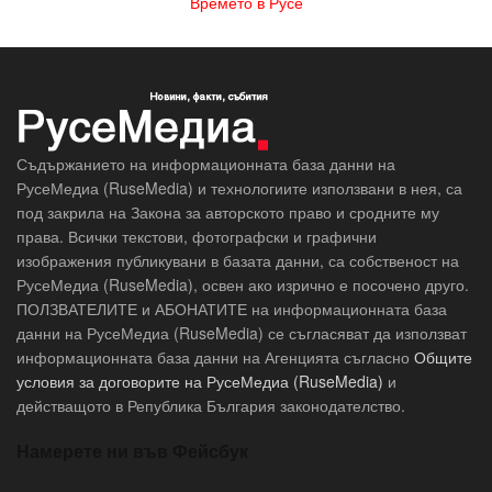
Времето в Русе
Съдържанието на информационната база данни на
РусеМедиа (RuseMedia) и технологиите използвани в нея, са
под закрила на Закона за авторското право и сродните му
права. Всички текстови, фотографски и графични
изображения публикувани в базата данни, са собственост на
РусеМедиа (RuseMedia), освен ако изрично е посочено друго.
ПОЛЗВАТЕЛИТЕ и АБОНАТИТЕ на информационната база
данни на РусеМедиа (RuseMedia) се съгласяват да използват
информационната база данни на Агенцията съгласно
Общите
условия за договорите на РусеМедиа (RuseMedia)
и
действащото в Република България законодателство.
Намерете ни във Фейсбук