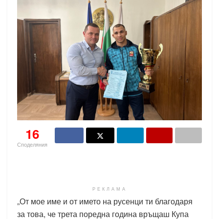
16
Споделяния
РЕКЛАМА
„От мое име и от името на русенци ти благодаря
за това, че трета поредна година връщаш Купа