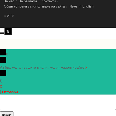
За нас
За реклама
Контакти
Общи условия за използване на сайта
News in Еnglish
© 2023
0
Аз бих желал вашите мисли, моля, коментирайте.
x
(
)
x
|
Отговори
Insert