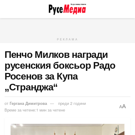
РЕКЛАМА
Пенчо Милков награди
русенския боксьор Радо
Росенов за Купа
„Странджа“
от
Гергана Димитрова
преди 2 години
A
A
Време за четене:1 мин за четене