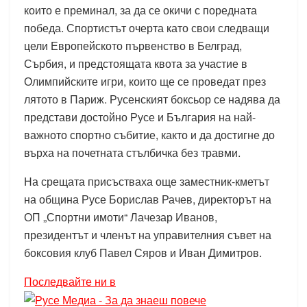
които е преминал, за да се окичи с поредната
победа. Спортистът очерта като свои следващи
цели Европейското първенство в Белград,
Сърбия, и предстоящата квота за участие в
Олимпийските игри, които ще се проведат през
лятото в Париж. Русенският боксьор се надява да
представи достойно Русе и България на най-
важното спортно събитие, както и да достигне до
върха на почетната стълбичка без травми.
На срещата присъстваха още заместник-кметът
на община Русе Борислав Рачев, директорът на
ОП „Спортни имоти“ Лачезар Иванов,
президентът и членът на управителния съвет на
боксовия клуб Павел Сяров и Иван Димитров.
Последвайте ни в