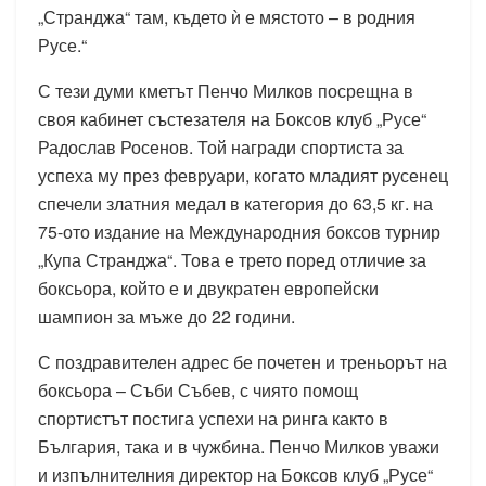
„Странджа“ там, където ѝ е мястото – в родния
Русе.“
С тези думи кметът Пенчо Милков посрещна в
своя кабинет състезателя на Боксов клуб „Русе“
Радослав Росенов. Той награди спортиста за
успеха му през февруари, когато младият русенец
спечели златния медал в категория до 63,5 кг. на
75-ото издание на Международния боксов турнир
„Купа Странджа“. Това е трето поред отличие за
боксьора, който е и двукратен европейски
шампион за мъже до 22 години.
С поздравителен адрес бе почетен и треньорът на
боксьора – Съби Събев, с чиято помощ
спортистът постига успехи на ринга както в
България, така и в чужбина. Пенчо Милков уважи
и изпълнителния директор на Боксов клуб „Русе“