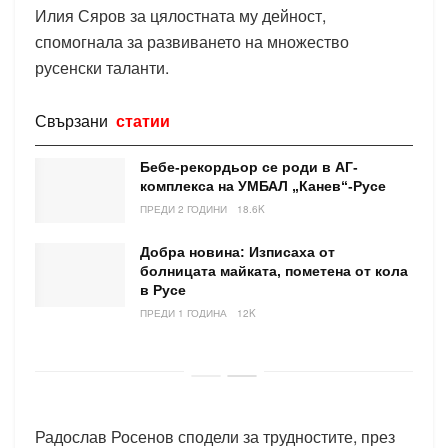
Илия Сяров за цялостната му дейност,
спомогнала за развиването на множество
русенски таланти.
Свързани
статии
Бебе-рекордьор се роди в АГ-
комплекса на УМБАЛ „Канев“-Русе
ПРЕДИ 2 ГОДИНИ
18.6K
Добра новина: Изписаха от
болницата майката, пометена от кола
в Русе
ПРЕДИ 1 ГОДИНА
12K
Радослав Росенов сподели за трудностите, през