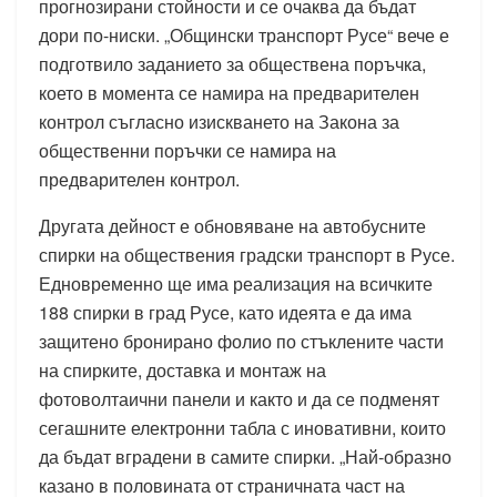
прогнозирани стойности и се очаква да бъдат
дори по-ниски. „Общински транспорт Русе“ вече е
подготвило заданието за обществена поръчка,
което в момента се намира на предварителен
контрол съгласно изискването на Закона за
общественни поръчки се намира на
предварителен контрол.
Другата дейност е обновяване на автобусните
спирки на обществения градски транспорт в Русе.
Едновременно ще има реализация на всичките
188 спирки в град Русе, като идеята е да има
защитено бронирано фолио по стъклените части
на спирките, доставка и монтаж на
фотоволтаични панели и както и да се подменят
сегашните електронни табла с иновативни, които
да бъдат вградени в самите спирки. „Най-образно
казано в половината от страничната част на