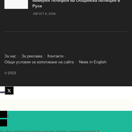
намерен телефон на Общинска полиция в
Русе
АВГУСТ 8, 2026
За нас
За реклама
Контакти
Общи условия за използване на сайта
News in Еnglish
© 2023
0
Аз бих желал вашите мисли, моля, коментирайте.
x