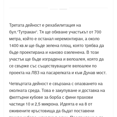
Третата дейност е рехабилитация на
бул.“Тутракан“. Тя ще обхване участъкът от 700
метра, който е останал неремонтиран, а около
1400 кв.м ще бъде зелена площ, която трябва да
бъде проектирана и наново озеленена. В този
участък ще бъде изградена и велоалея, която да
се свърже със съществуващите велоалеи по
проекта на ЛВЗ на пасарелката и към Дунав мост.
Четвъртата дейност е свързана с опазването на
околната среда. Това е закупуване и доставка на
филтърни кубове за борба с фини прахови
частици 10 и 2,5 микрона. Идеята е на 8 от
оживените кръстовища да бъдат поставени