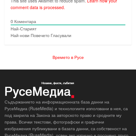
This site uses Akismet to reduce spam.
Learn how your
comment data is processed.
0
Коментара
Най-Старият
Най-нови
Повечето Гласували
Времето в Русе
Съдържанието на информационната база данни на
РусеМедиа (RuseMedia) и технологиите използвани в нея, са
под закрила на Закона за авторското право и сродните му
права. Всички текстови, фотографски и графични
изображения публикувани в базата данни, са собственост на
РусеМедиа (RuseMedia), освен ако изрично е посочено друго.