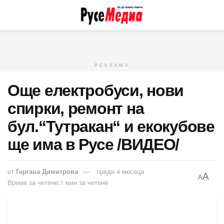
РЕКЛАМА
Още електробуси, нови
спирки, ремонт на
бул.“Тутракан“ и екокубове
ще има в Русе /ВИДЕО/
от
Гергана Димитрова
преди 4 месеца
A
A
Време за четене:1 мин за четене