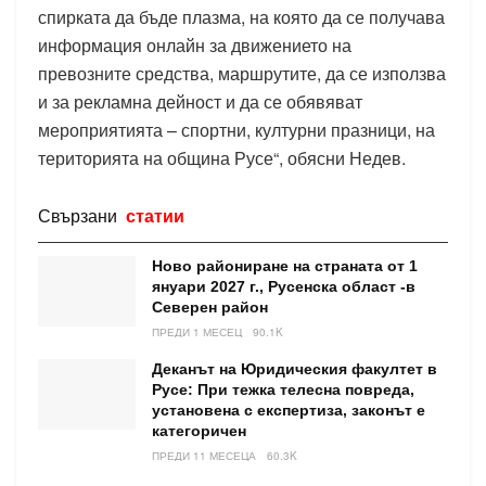
спирката да бъде плазма, на която да се получава
информация онлайн за движението на
превозните средства, маршрутите, да се използва
и за рекламна дейност и да се обявяват
мероприятията – спортни, културни празници, на
територията на община Русе“, обясни Недев.
Свързани
статии
Ново райониране на страната от 1
януари 2027 г., Русенска област -в
Северен район
ПРЕДИ 1 МЕСЕЦ
90.1K
Деканът на Юридическия факултет в
Русе: При тежка телесна повреда,
установена с експертиза, законът е
категоричен
ПРЕДИ 11 МЕСЕЦА
60.3K