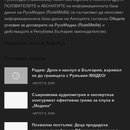
ПОЛЗВАТЕЛИТЕ и АБОНАТИТЕ на информационната база
данни на РусеМедиа (RuseMedia) се съгласяват да използват
информационната база данни на Агенцията съгласно
Общите
условия за договорите на РусеМедиа (RuseMedia)
и
действащото в Република България законодателство.
Намерете ни във Фейсбук
Последни новини
Радев: Дрон е нахлул в България, взривил
се до границата с Румъния /ВИДЕО/
АВГУСТ 8, 2026
Съвременна аудиометрия и експертиза
осигуряват ефективна грижа за слуха в
„Медика“
АВГУСТ 8, 2026
Похвална постъпка: Деца предадоха