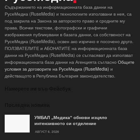
Съдържанието на информационната база данни на
РусеМедиа (RuseMedia) и технологиите използвани в нея, са
под закрила на Закона за авторското право и сродните му
права. Всички текстови, фотографски и графични
изображения публикувани в базата данни, са собственост на
РусеМедиа (RuseMedia), освен ако изрично е посочено друго.
ПОЛЗВАТЕЛИТЕ и АБОНАТИТЕ на информационната база
данни на РусеМедиа (RuseMedia) се съгласяват да използват
информационната база данни на Агенцията съгласно
Общите
условия за договорите на РусеМедиа (RuseMedia)
и
действащото в Република България законодателство.
Намерете ни във Фейсбук
Последни новини
УМБАЛ „Медика“ обнови изцяло
интензивното си отделение
АВГУСТ 6, 2026