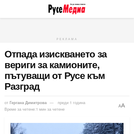
РЕКЛАМА
Отпада изискването за
вериги за камионите,
пътуващи от Русе към
Разград
от
Гергана Димитрова
преди 1 година
A
A
Време за четене:1 мин за четене