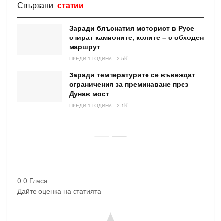
Свързани
статии
Заради блъснатия моторист в Русе
спират камионите, колите – с обходен
маршрут
ПРЕДИ 1 ГОДИНА
2.5K
Заради температурите се въвеждат
ограничения за преминаване през
Дунав мост
ПРЕДИ 1 ГОДИНА
2.1K
0
0
Гласа
Дайте оценка на статията