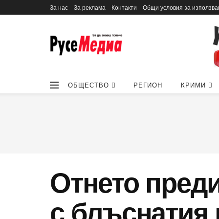
За нас
За реклама
Контакти
Общи условия за използва
ОБЩЕСТВО
РЕГИОН
КРИМИ
Отнето преди
с блъснатия