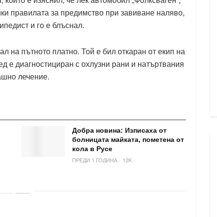
ки правилата за предимство при завиване наляво,
педист и го е блъснал.
ал на пътното платно. Той е бил откаран от екип на
ед е диагностициран с охлузни рани и натъртвания
ашно лечение.
Добра новина: Изписаха от
болницата майката, пометена от
кола в Русе
ПРЕДИ 1 ГОДИНА
12K