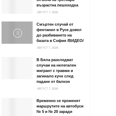
възрастна пешеходка
АВГУСТ 7, 2026
Смъртен случай от
фентанил в Русе довел
до разбиването на
базата в София /ВИДЕО/
АВГУСТ 7, 2026
В Бяла разследват
случаи на нелегален
мигрант с травми и
загинало куче след
падане от балкон
АВГУСТ 7, 2026
Временно се променят
маршрутите на автобуси
№ 5 и № 20 заради