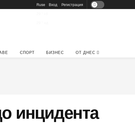
Ruse
Вход
Регистрация
29
°
сб
29
°
нд
АВЕ
СПОРТ
БИЗНЕС
ОТ ДНЕС
до инцидента