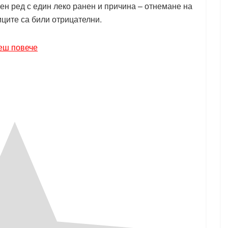
н ред с един леко ранен и причина – отнемане на
иците са били отрицателни.