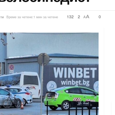
132
2
0
A
ти
Време за четене:1 мин за четене
A