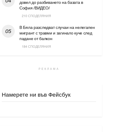
довел до разбиването на базата в
София /ВИДЕО/
210 СПОДЕЛЯНИЯ
В Бяла разследват случаи на нелегален
мигрант с травми и загинало куче след
падане от балкон
184 СПОДЕЛЯНИЯ
РЕКЛАМА
Намерете ни във Фейсбук