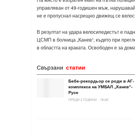
управляван от 49-годишен мъж, нарушавай
не е пропуснал насрещно движещ се велоси
В резултат на удара велосипедистът е падн
ЦСМП в болница „Канев“, където при прегл
в областта на краката. Освободен е за дом
Свързани
статии
Бебе-рекордьор се роди в АГ-
комплекса на УМБАЛ „Канев“-
Русе
ПРЕДИ 2 ГОДИНИ
18.6K