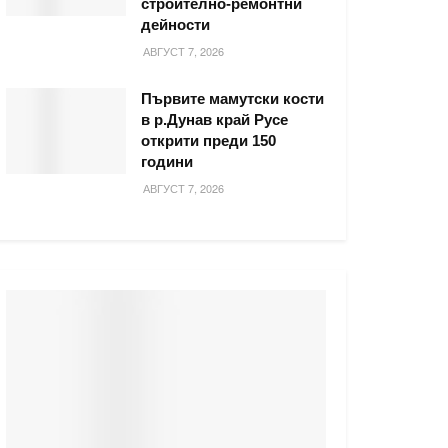
строително-ремонтни
дейности
АВГУСТ 7, 2026
Първите мамутски кости
в р.Дунав край Русе
открити преди 150
години
АВГУСТ 7, 2026