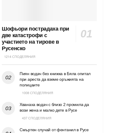
Шофьори пострадаха при
две катастрофи с
участието на тирове в
Русенско
1214 СПОДЕЛЯНИЯ
Пиян водач без книжка в Бяла опитал
при ареста да вземе оръжията на
полицаите
1008 СПОДЕЛЯНИЯ
Хванаха водач с близо 2 промила да
вози жена и малко дете в Русе
437 СПОДЕЛЯНИЯ
Смъртен случай от фентанил в Русе