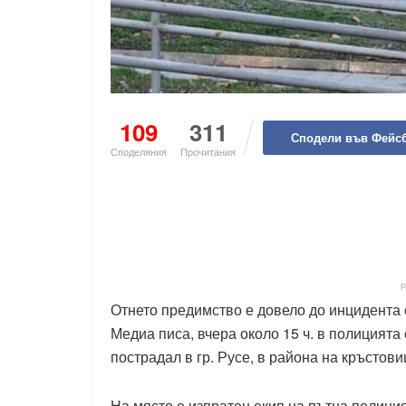
109
311
Сподели във Фейс
Споделяния
Прочитания
Отнето предимство е довело до инцидента 
Медиа писа, вчера около 15 ч. в полицията
пострадал в гр. Русе, в района на кръстови
На място е изпратен екип на пътна полиция