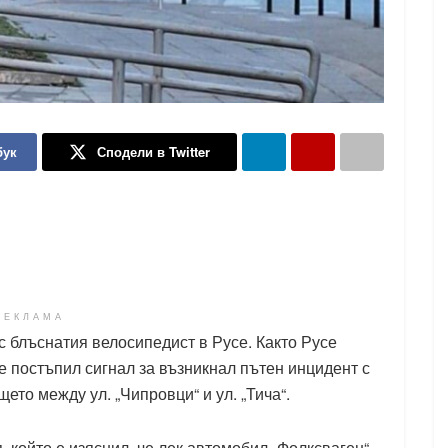
бук
Сподели в Twitter
РЕКЛАМА
с блъснатия велосипедист в Русе. Както Русе
 е постъпил сигнал за възникнал пътен инцидент с
щето между ул. „Чипровци“ и ул. „Тича“.
, който е изяснил, че лек автомобил „Фолксваген“,