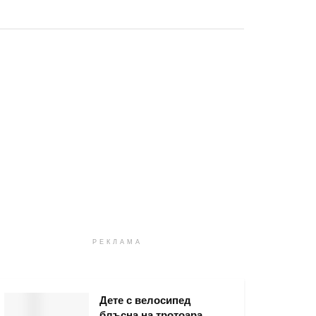
РЕКЛАМА
Дете с велосипед
блъсна на тротоара