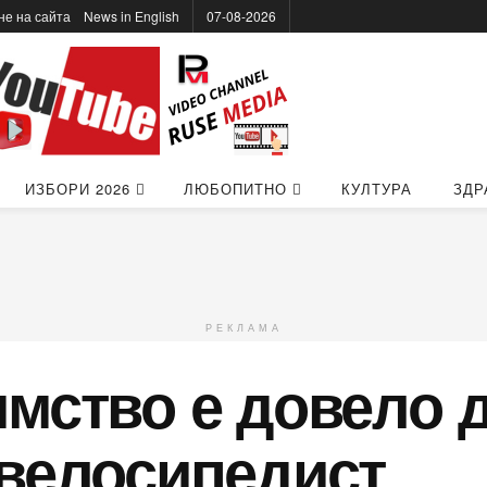
не на сайта
News in Еnglish
07-08-2026
ИЗБОРИ 2026
ЛЮБОПИТНО
КУЛТУРА
ЗДР
РЕКЛАМА
мство е довело 
 велосипедист