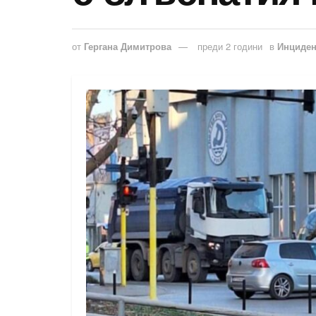
от
Гергана Димитрова
преди 2 години
в
Инциден