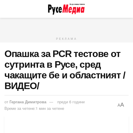
РЕКЛАМА
Опашка за PCR тестове от
сутринта в Русе, сред
чакащите бе и областният /
ВИДЕО/
от
Гергана Димитрова
преди 6 години
A
A
Време за четене:1 мин за четене