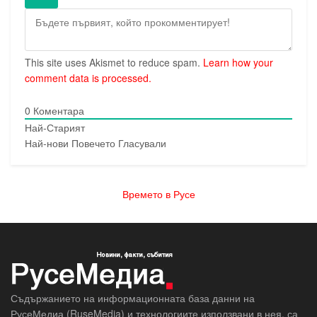
This site uses Akismet to reduce spam.
Learn how your
comment data is processed.
0
Коментара
Най-Старият
Най-нови
Повечето Гласували
Времето в Русе
Съдържанието на информационната база данни на
РусеМедиа (RuseMedia) и технологиите използвани в нея, са