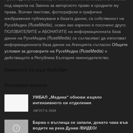
под закрила на Закона за авторското право и сродните му
права. Всички текстови, фотографски и графични
изображения публикувани в базата данни, са собственост на
РусеМедиа (RuseMedia), освен ако изрично е посочено друго.
ПОЛЗВАТЕЛИТЕ и АБОНАТИТЕ на информационната база
данни на РусеМедиа (RuseMedia) се съгласяват да използват
информационната база данни на Агенцията съгласно
Общите
условия за договорите на РусеМедиа (RuseMedia)
и
действащото в Република България законодателство.
Намерете ни във Фейсбук
Последни новини
УМБАЛ „Медика“ обнови изцяло
интензивното си отделение
АВГУСТ 6, 2026
Баржа с въглища се запали, докато чака във
водите на река Дунав /ВИДЕО/