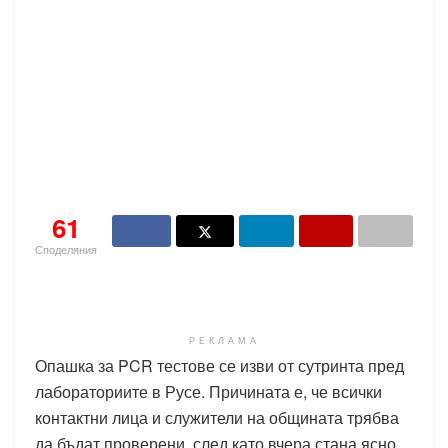
61
Споделяния
РЕКЛАМА
Опашка за PCR тестове се изви от сутринта пред
лабораториите в Русе. Причината е, че всички
контактни лица и служители на общината трябва
да бъдат проверени, след като вчера стана ясно,