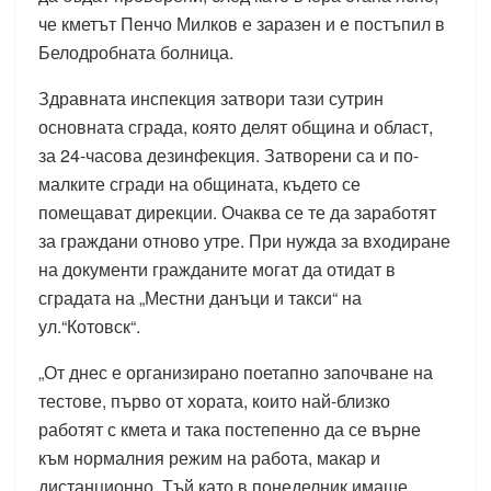
че кметът Пенчо Милков е заразен и е постъпил в
Белодробната болница.
Здравната инспекция затвори тази сутрин
основната сграда, която делят община и област,
за 24-часова дезинфекция. Затворени са и по-
малките сгради на общината, където се
помещават дирекции. Очаква се те да заработят
за граждани отново утре. При нужда за входиране
на документи гражданите могат да отидат в
сградата на „Местни данъци и такси“ на
ул.“Котовск“.
„От днес е организирано поетапно започване на
тестове, първо от хората, които най-близко
работят с кмета и така постепенно да се върне
към нормалния режим на работа, макар и
дистанционно. Тъй като в понеделник имаше