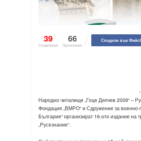
39
66
Сподели във Фейс
Споделяния
Прочитания
Народно читалище „Гоце Делчев 2009“ – Ру
Фондация „ВМРО“ и Сдружение за военно-п
България“ организират 16-ото издание на т
„Русезнание“.