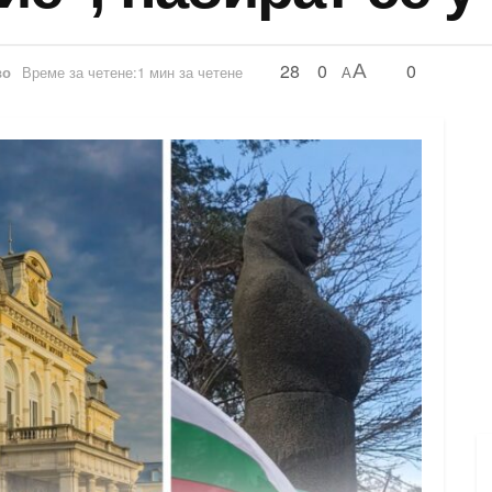
28
0
0
A
во
Време за четене:1 мин за четене
A