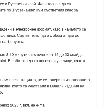
се и Русенския край. Желателно е да са
те по „Русезнание“ към съответния клас за
дадени в електронен формат, като в началото са
астника. Самият текст да е с обем от две до
 на 14 пункта.
ае 8-10 минути с включени от 15 до 20 слайда.
oint. В работата да са посочени училище, клас и
и към презентацията, не се толерира използването
такива, които са участвали в минали издания на
о.
ик) 2023 г. вкл. на e-mail: