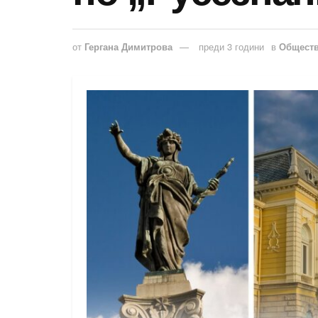
от
Гергана Димитрова
преди 3 години
в
Общест