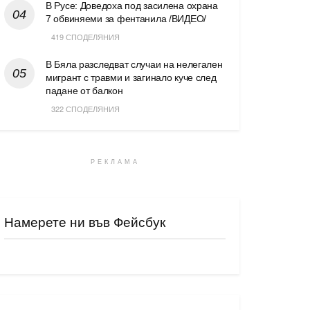
В Русе: Доведоха под засилена охрана
7 обвиняеми за фентанила /ВИДЕО/
419 СПОДЕЛЯНИЯ
В Бяла разследват случаи на нелегален
мигрант с травми и загинало куче след
падане от балкон
322 СПОДЕЛЯНИЯ
РЕКЛАМА
Намерете ни във Фейсбук