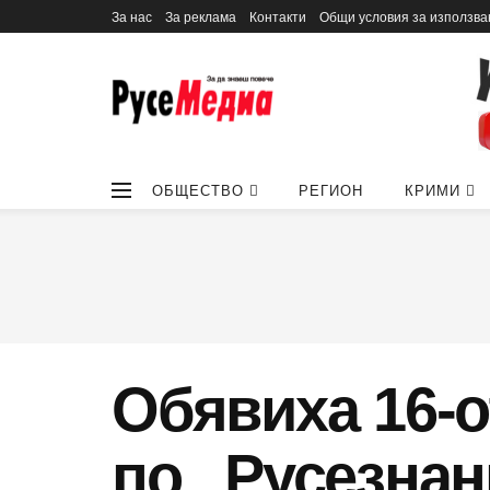
За нас
За реклама
Контакти
Общи условия за използва
ОБЩЕСТВО
РЕГИОН
КРИМИ
Обявиха 16-о
по „Русезнан