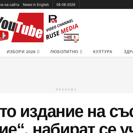
не на сайта
News in Еnglish
08-08-2026
ИЗБОРИ 2026
ЛЮБОПИТНО
КУЛТУРА
ЗДР
РЕКЛАМА
то издание на съ
ие“, набират се 