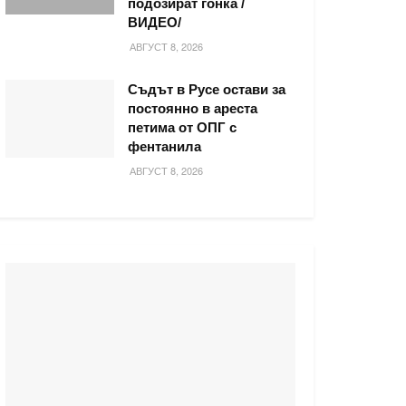
подозират гонка /
ВИДЕО/
АВГУСТ 8, 2026
Съдът в Русе остави за
постоянно в ареста
петима от ОПГ с
фентанила
АВГУСТ 8, 2026