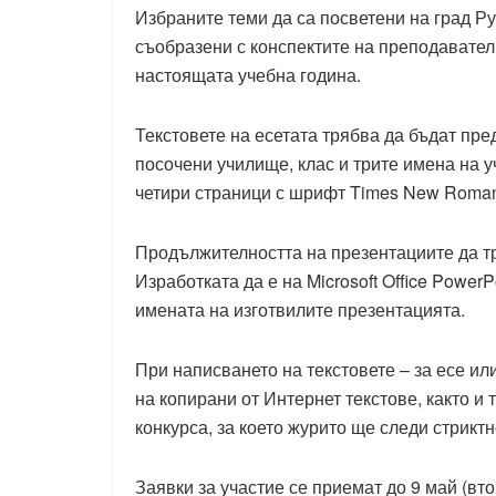
Избраните теми да са посветени на град Ру
съобразени с конспектите на преподаватели
настоящата учебна година.
Текстовете на есетата трябва да бъдат пре
посочени училище, клас и трите имена на уч
четири страници с шрифт Times New Roman
Продължителността на презентациите да тр
Изработката да е на Microsoft Office PowerP
имената на изготвилите презентацията.
При написването на текстовете – за есе ил
на копирани от Интернет текстове, както и 
конкурса, за което журито ще следи стриктн
Заявки за участие се приемат до 9 май (вторн