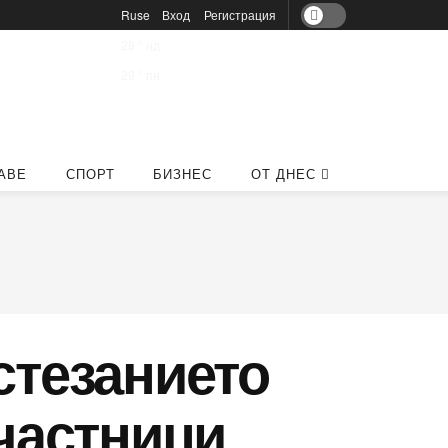
Ruse
Вход
Регистрация
28
°
нд
29
°
пн
АВЕ
СПОРТ
БИЗНЕС
ОТ ДНЕС
стезанието
участници