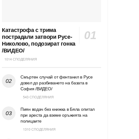
Катастрофа с трима
пострадали затвори Русе-
Николово, подозират гонка
/ВИДЕО/
1014 СПОДЕЛЯНИЯ
Смъртен случай от фентанил в Русе
довел до разбиването на базата в
София /ВИДЕО/
543 СПОДЕЛЯНИЯ
Пиян водач без книжка в Бяла опитал
при ареста да вземе оръжията на
полицаите
1310 СПОДЕЛЯНИЯ