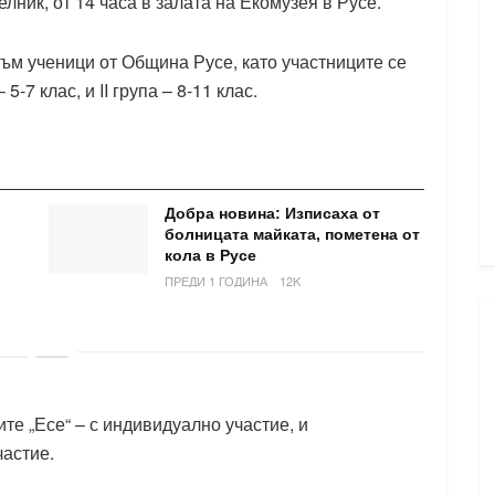
лник, от 14 часа в залата на Екомузея в Русе.
към ученици от Община Русе, като участниците се
5-7 клас, и II група – 8-11 клас.
Добра новина: Изписаха от
болницата майката, пометена от
кола в Русе
ПРЕДИ 1 ГОДИНА
12K
те „Есе“ – с индивидуално участие, и
частие.