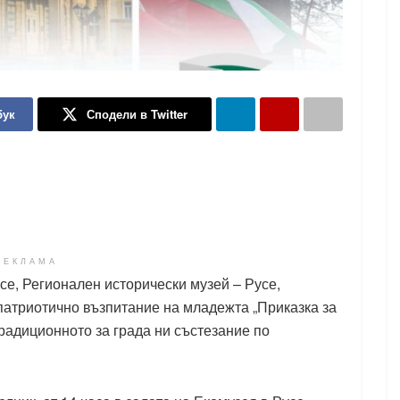
бук
Сподели в Twitter
РЕКЛАМА
се, Регионален исторически музей – Русе,
атриотично възпитание на младежта „Приказка за
радиционното за града ни състезание по