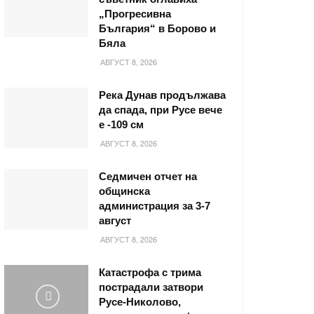
„Прогресивна
България“ в Борово и
Бяла
АВГУСТ 8, 2026
Река Дунав продължава
да спада, при Русе вече
е -109 см
АВГУСТ 8, 2026
Седмичен отчет на
общинска
администрация за 3-7
август
АВГУСТ 8, 2026
Катастрофа с трима
пострадали затвори
Русе-Николово,