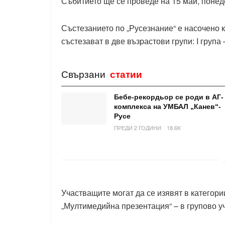
Събитието ще се проведе на 15 май, понеде
Състезанието по „Русезнание“ е насочено 
състезават в две възрастови групи: I група – 
Свързани
статии
Бебе-рекордьор се роди в АГ-
комплекса на УМБАЛ „Канев“-
Русе
ПРЕДИ 2 ГОДИНИ
18.6K
Участващите могат да се изявят в категории
„Мултимедийна презентация“ – в групово у