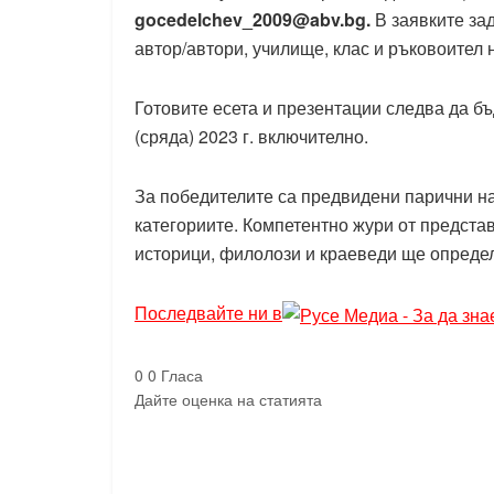
gocedelchev_2009@abv.bg
.
В заявките за
автор/автори, училище, клас и ръковоител 
Готовите есета и презентации следва да б
(сряда) 2023 г. включително.
За победителите са предвидени парични наг
категориите. Компетентно жури от предста
историци, филолози и краеведи ще определ
Последвайте ни в
0
0
Гласа
Дайте оценка на статията