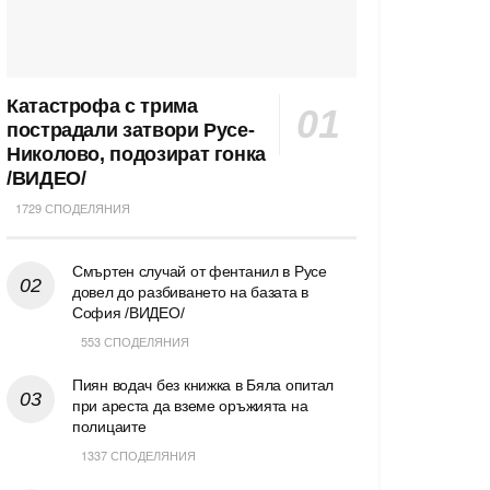
Катастрофа с трима
пострадали затвори Русе-
Николово, подозират гонка
/ВИДЕО/
1729 СПОДЕЛЯНИЯ
Смъртен случай от фентанил в Русе
довел до разбиването на базата в
София /ВИДЕО/
553 СПОДЕЛЯНИЯ
Пиян водач без книжка в Бяла опитал
при ареста да вземе оръжията на
полицаите
1337 СПОДЕЛЯНИЯ