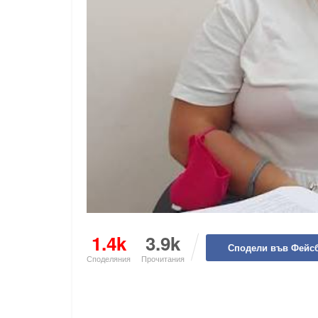
1.4k
3.9k
Сподели във Фейс
Споделяния
Прочитания