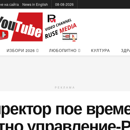
не на сайта
News in Еnglish
08-08-2026
ИЗБОРИ 2026
ЛЮБОПИТНО
КУЛТУРА
ЗДР
РЕКЛАМА
ректор пое врем
тно управление-Р