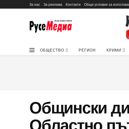
За нас
За реклама
Контакти
Общи условия за използва
ОБЩЕСТВО
РЕГИОН
КРИМИ
Общински ди
Областно пъ