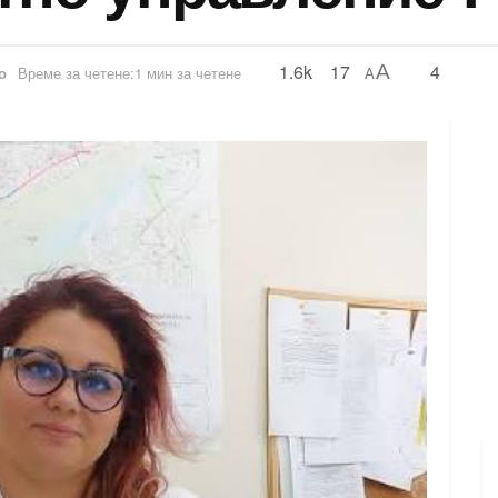
1.6k
17
4
A
о
Време за четене:1 мин за четене
A