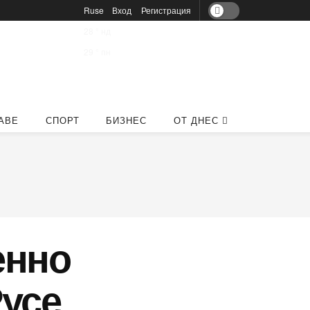
Ruse
Вход
Регистрация
28
°
нд
29
°
пн
АВЕ
СПОРТ
БИЗНЕС
ОТ ДНЕС
енно
усе