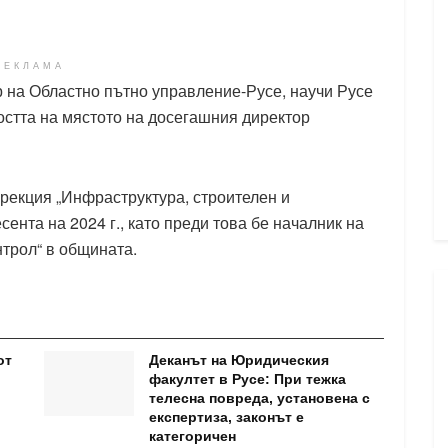
РЕКЛАМА
 на Областно пътно управление-Русе, научи Русе
остта на мястото на досегашния директор
рекция „Инфраструктура, строителен и
ента на 2024 г., като преди това бе началник на
нтрол“ в общината.
от
Деканът на Юридическия
факултет в Русе: При тежка
телесна повреда, установена с
експертиза, законът е
категоричен