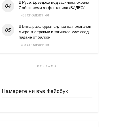
В Русе: Доведоха под засилена охрана
7 обвиняеми за фентанила /ВИДЕО/
435 СПОДЕЛЯНИЯ
В Бяла разследват случаи на нелегален
мигрант с травми и загинало куче след
падане от балкон
328 СПОДЕЛЯНИЯ
РЕКЛАМА
Намерете ни във Фейсбук