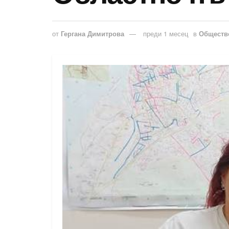
от
Гергана Димитрова
преди 1 месец
в
Обществ