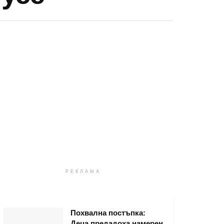
РЕКЛАМА
Похвална постъпка:
Деца предадоха намерен