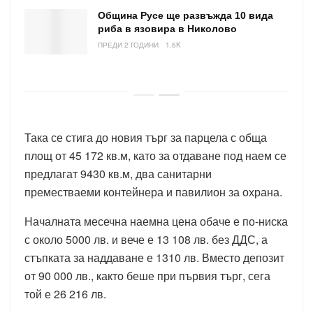
Община Русе ще развъжда 10 вида
риба в язовира в Николово
ПРЕДИ 2 ГОДИНИ
1.6K
Така се стига до новия търг за парцела с обща
площ от 45 172 кв.м, като за отдаване под наем се
предлагат 9430 кв.м, два санитарни
преместваеми контейнера и павилион за охрана.
Началната месечна наемна цена обаче е по-ниска
с около 5000 лв. и вече е 13 108 лв. без ДДС, а
стъпката за наддаване е 1310 лв. Вместо депозит
от 90 000 лв., както беше при първия търг, сега
той е 26 216 лв.