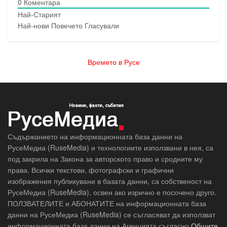
0
Коментара
Най-Старият
Най-нови
Повечето Гласували
Времето в Русе
Съдържанието на информационната база данни на
РусеМедиа (RuseMedia) и технологиите използвани в нея, са
под закрила на Закона за авторското право и сродните му
права. Всички текстови, фотографски и графични
изображения публикувани в базата данни, са собственост на
РусеМедиа (RuseMedia), освен ако изрично е посочено друго.
ПОЛЗВАТЕЛИТЕ и АБОНАТИТЕ на информационната база
данни на РусеМедиа (RuseMedia) се съгласяват да използват
информационната база данни на Агенцията съгласно
Общите