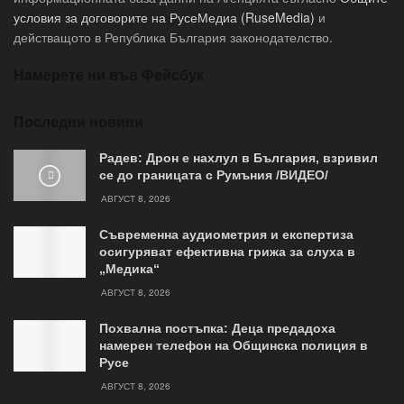
условия за договорите на РусеМедиа (RuseMedia)
и
действащото в Република България законодателство.
Намерете ни във Фейсбук
Последни новини
Радев: Дрон е нахлул в България, взривил
се до границата с Румъния /ВИДЕО/
АВГУСТ 8, 2026
Съвременна аудиометрия и експертиза
осигуряват ефективна грижа за слуха в
„Медика“
АВГУСТ 8, 2026
Похвална постъпка: Деца предадоха
намерен телефон на Общинска полиция в
Русе
АВГУСТ 8, 2026