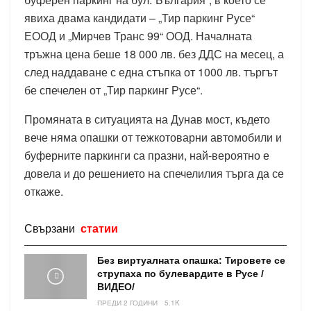
явиха двама кандидати – „Тир паркинг Русе“
ЕООД и „Мирчев Транс 99“ ООД. Началната
тръжна цена беше 18 000 лв. без ДДС на месец, а
след наддаване с една стъпка от 1000 лв. търгът
бе спечелен от „Тир паркинг Русе“.
Промяната в ситуацията на Дунав мост, където
вече няма опашки от тежкотоварни автомобили и
буферните паркинги са празни, най-вероятно е
довела и до решението на спечелилия търга да се
откаже.
Свързани
статии
Без виртуалната опашка: Тировете се
струпаха по булевардите в Русе /
ВИДЕО/
ПРЕДИ 2 ГОДИНИ
5.1K