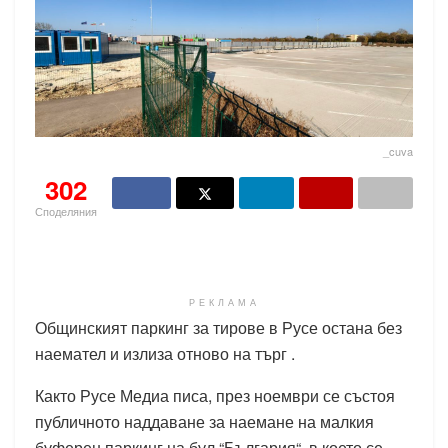
_cuva
302
Споделяния
РЕКЛАМА
Общинският паркинг за тирове в Русе остана без
наемател и излиза отново на търг .
Както Русе Медиа писа, през ноември се състоя
публичното наддаване за наемане на малкия
буферен паркинг на бул.“България“, в което се