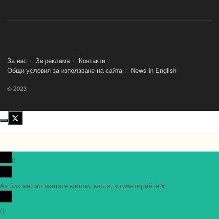
За нас
За реклама
Контакти
Общи условия за използване на сайта
News in Еnglish
© 2023
0
Аз бих желал вашите мисли, моля, коментирайте.
x
(
)