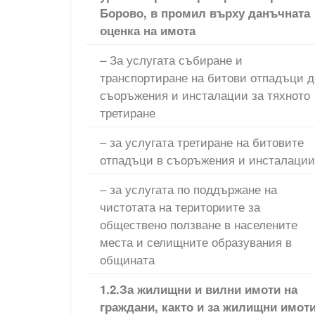
Борово, в промил върху данъчната
оценка на имота
– За услугата събиране и
транспортиране на битови отпадъци д
съоръжения и инсталации за тяхното
третиране
– за услугата третиране на битовите
отпадъци в съоръжения и инсталации
– за услугата по поддържане на
чистотата на териториите за
обществено ползване в населените
места и селищните образувания в
общината
1.2.За жилищни и вилни имоти на
граждани, както и за жилищни имот