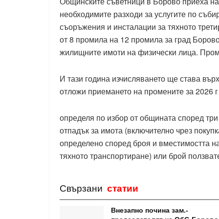
Общинските съветници в Борово приеха на
необходимите разходи за услугите по съби
съоръжения и инсталации за тяхното трети
от 8 промила на 12 промила за град Борово
жилищните имоти на физически лица. Пром
И тази година изчисляването ще става вър
отложи приемането на промените за 2026 г 
определя по избор от общината според три
отпадък за имота (включително чрез покупка
определено според броя и вместимостта на
тяхното транспортиране) или брой ползвате
Свързани
статии
Внезапно почина зам.-