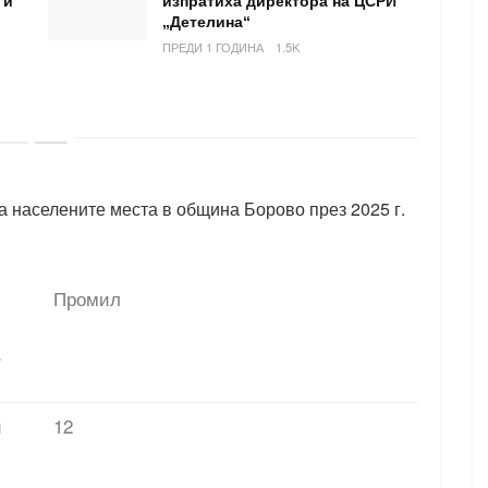
 и
изпратиха директора на ЦСРИ
„Детелина“
ПРЕДИ 1 ГОДИНА
1.5K
а населените места в община Борово през 2025 г.
Промил
12
и