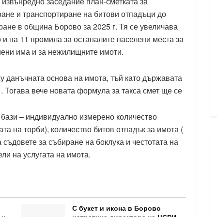
 извънредно заседание план-сметката за
ране и транспортиране на битови отпадъци до
ране в община Борово за 2025 г. Тя се увеличава
 и на 11 промила за останалите населени места за
ени има и за нежилищните имоти.
ху данъчната основа на имота, тъй като държавата
. Тогава вече новата формула за такса смет ще се
 бази – индивидуално измерено количество
та на торби), количество битов отпадък за имота (
 съдовете за събиране на боклука и честотата на
ли на услугата на имота.
С букет и икона в Борово