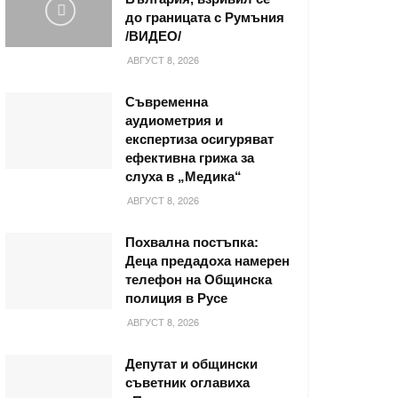
до границата с Румъния
/ВИДЕО/
АВГУСТ 8, 2026
Съвременна
аудиометрия и
експертиза осигуряват
ефективна грижа за
слуха в „Медика“
АВГУСТ 8, 2026
Похвална постъпка:
Деца предадоха намерен
телефон на Общинска
полиция в Русе
АВГУСТ 8, 2026
Депутат и общински
съветник оглавиха