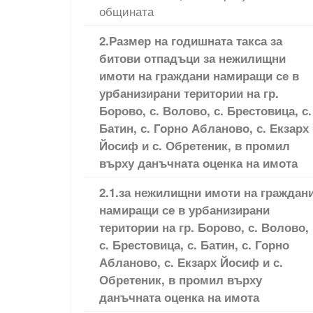
общината
2.Размер на годишната такса за
битови отпадъци за нежилищни
имоти на граждани намиращи се в
урбанизирани територии на гр.
Борово, с. Волово, с. Брестовица, с.
Батин, с. Горно Абланово, с. Екзарх
Йосиф и с. Обретеник, в промил
върху данъчната оценка на имота
2.1.за нежилищни имоти на граждан
намиращи се в урбанизирани
територии на гр. Борово, с. Волово,
с. Брестовица, с. Батин, с. Горно
Абланово, с. Екзарх Йосиф и с.
Обретеник, в промил върху
данъчната оценка на имота