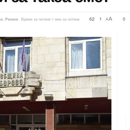
62
1
0
A
во
,
Регион
Време за четене:1 мин за четене
A