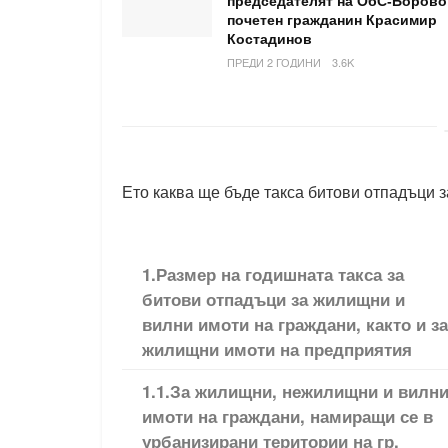
председателят на ОбС-Борово
почетен гражданин Красимир
Костадинов
ПРЕДИ 2 ГОДИНИ
3.6K
Ето каква ще бъде такса битови отпадъци з
1.Размер на годишната такса за
битови отпадъци за жилищни и
вилни имоти на граждани, както и за
жилищни имоти на предприятия
1.1.За жилищни, нежилищни и вилн
имоти на граждани, намиращи се в
урбанизирани територии на гр.