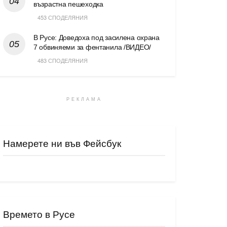
възрастна пешеходка
453 СПОДЕЛЯНИЯ
В Русе: Доведоха под засилена охрана
7 обвиняеми за фентанила /ВИДЕО/
483 СПОДЕЛЯНИЯ
РЕКЛАМА
Намерете ни във Фейсбук
Времето в Русе