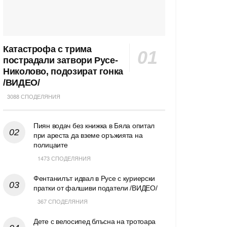
Катастрофа с трима
пострадали затвори Русе-
Николово, подозират гонка
/ВИДЕО/
3088 СПОДЕЛЯНИЯ
Пиян водач без книжка в Бяла опитал
при ареста да вземе оръжията на
полицаите
1473 СПОДЕЛЯНИЯ
Фентанилът идвал в Русе с куриерски
пратки от фалшиви податели /ВИДЕО/
367 СПОДЕЛЯНИЯ
Дете с велосипед блъсна на тротоара