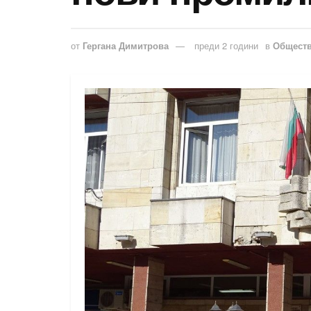
от
Гергана Димитрова
преди 2 години
в
Общест