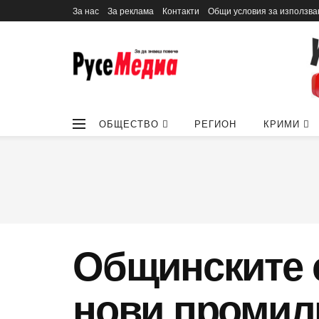
За нас
За реклама
Контакти
Общи условия за използва
ОБЩЕСТВО
РЕГИОН
КРИМИ
Общинските 
нови промили