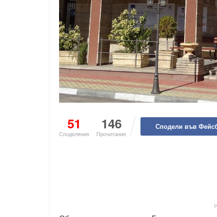
51
146
Сподели във Фейс
Споделяния
Прочитания