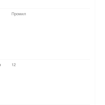
Промил
12
и