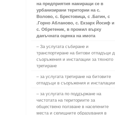
на предприятия намиращи се в
урбанизирани територии на с.
Волово, с. Брестовица, с .Батин, с
.Горно Абланово, с. Екзарх Йосиф и
с. Обретеник, в промил върху
данъчната оценка на имота
– За услугата събиране и
транспортиране на битови отпадъци д
съоръжения и инсталации за тяхното
третиране
– за услугата третиране на битовите
отпадъци в съоръжения и инсталации
– за услугата по поддържане на
чистотата на териториите за
обществено ползване в населените
места и селищните образувания в