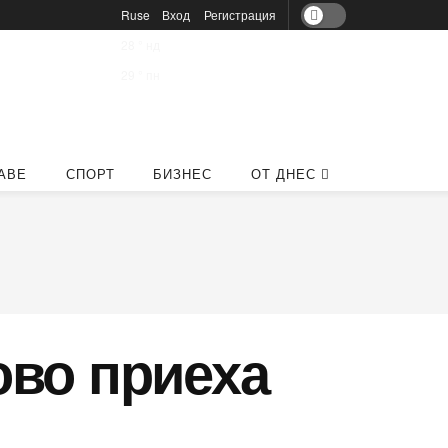
Ruse
Вход
Регистрация
28
°
нд
29
°
пн
АВЕ
СПОРТ
БИЗНЕС
ОТ ДНЕС
ово приеха