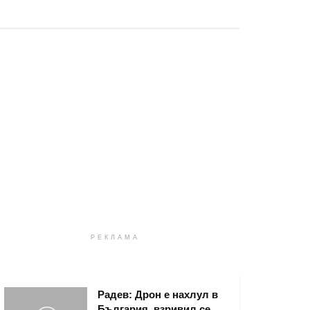
РЕКЛАМА
Радев: Дрон е нахлул в
България, взривил се