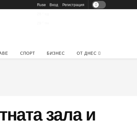
Ruse
Вход
Регистрация
28
°
нд
29
°
пн
АВЕ
СПОРТ
БИЗНЕС
ОТ ДНЕС
ната зала и