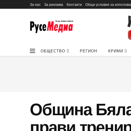
За нас
За реклама
Контакти
Общи условия за използва
ОБЩЕСТВО
РЕГИОН
КРИМИ
Община Бяла
прави трени