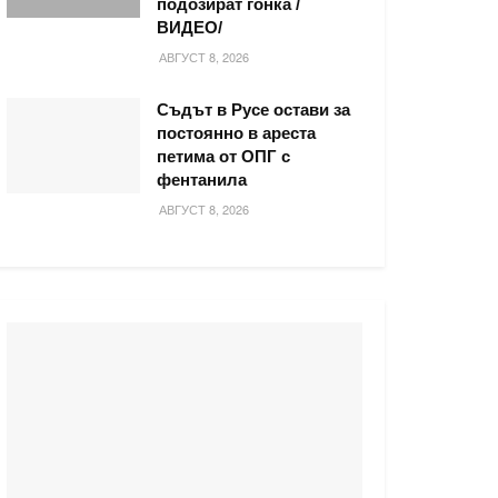
подозират гонка /
ВИДЕО/
АВГУСТ 8, 2026
Съдът в Русе остави за
постоянно в ареста
петима от ОПГ с
фентанила
АВГУСТ 8, 2026