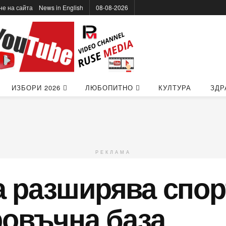
не на сайта
News in Еnglish
08-08-2026
ИЗБОРИ 2026
ЛЮБОПИТНО
КУЛТУРА
ЗДР
РЕКЛАМА
 разширява спорт
ровъчна база