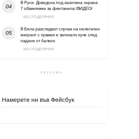
В Русе: Доведоха под засилена охрана
7 обвиняеми за фентанила /ВИДЕО/
426 СПОДЕЛЯНИЯ
В Бяла разследват случаи на нелегален
мигрант с травми и загинало куче след
падане от балкон
325 СПОДЕЛЯНИЯ
РЕКЛАМА
Намерете ни във Фейсбук