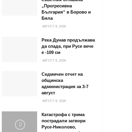
„Прогресивна
България“ в Борово и
Бяла
АВГУСТ 8, 2026
Река Дунав продължава
да спада, при Русе вече
е -109 см
АВГУСТ 8, 2026
Седмичен отчет на
общинска
администрация за 3-7
август
АВГУСТ 8, 2026
Катастрофа с трима
пострадали затвори
Русе-Николово,