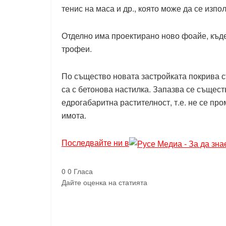
тенис на маса и др., която може да се изпо
Отделно има проектирано ново фоайе, къде
трофеи.
По същество новата застройката покрива 
са с бетонова настилка. Запазва се същес
едрогабаритна растителност, т.е. не се п
имота.
Последвайте ни в
0
0
Гласа
Дайте оценка на статията