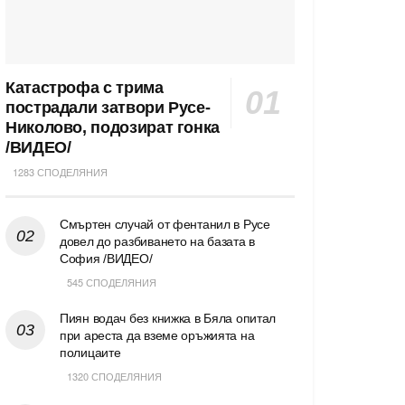
Катастрофа с трима
пострадали затвори Русе-
Николово, подозират гонка
/ВИДЕО/
1283 СПОДЕЛЯНИЯ
Смъртен случай от фентанил в Русе
довел до разбиването на базата в
София /ВИДЕО/
545 СПОДЕЛЯНИЯ
Пиян водач без книжка в Бяла опитал
при ареста да вземе оръжията на
полицаите
1320 СПОДЕЛЯНИЯ