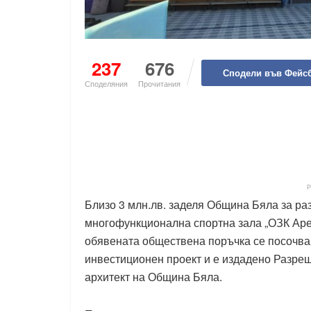
237
676
Сподели във Фейс
Споделяния
Прочитания
Близо 3 млн.лв. заделя Община Бяла за р
многофункционална спортна зала „ОЗК Аре
обявената обществена поръчка се посочва, 
инвестиционен проект и е издадено Разреше
архитект на Община Бяла.