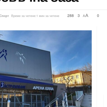
288
3
0
A
Спорт
Време за четене:1 мин за четене
A