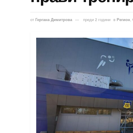
от
Гергана Димитрова
преди 2 години
в
Регион
,