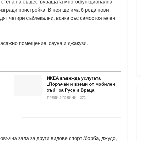
 стена на съществуващата многофункционална
изгради пристройка. В нея ще има 8 реда нови
адят четири съблекални, всяка със самостоятелен
масажно помещение, сауна и джакузи.
ИКЕА въвежда услугата
„Поръчай и вземи от мобилен
хъб“ за Русе и Враца
ПРЕДИ 2 ГОДИНИ
272
въчна зала за други видове спорт /борба, джудо,