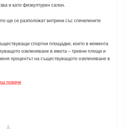
лзва и като физкултурен салон.
то ще се разположат витрини със спечелените
съществуващи спортни площадки, които в момента
твуващото озеленяване в имота – тревни площи и
роменя процентът на съществуващото озеленяване в