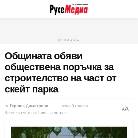
РЕКЛАМА
Общината обяви
обществена поръчка за
строителство на част от
скейт парка
от
Гергана Димитрова
преди 3 години
A
A
Време за четене:1 мин за четене