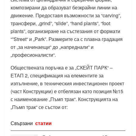
композирани да образуват безкрайни линии на
движение. Предоставя възможности за “carving”,
трансфери, „grind”, “slide”, “hand plants”, “foot
plants”, организиране на състезания от формати
“”Street“ и „Park”. Размерите са с плавна градация
от „за начинаещи“ до „напреднали“ и
„професионалисти“.
Обществената поръчка е за „СКЕЙТ ПАРК“ –
ЕТАП 2, спецификация на елементите за
изпълнение, в техническия инвестиционен проект
(част Конструкции) е отбелязан като позиция №15
с наименование „Пъмп трак“. Конструкцията на
„Пъмп трак“ се състои от:
Свързани
статии