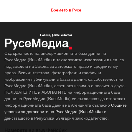
Времето в Русе
Съдържанието на информационната база данни на
РусеМедиа (RuseMedia) и технологиите използвани в нея, са
под закрила на Закона за авторското право и сродните му
права. Всички текстови, фотографски и графични
изображения публикувани в базата данни, са собственост на
РусеМедиа (RuseMedia), освен ако изрично е посочено друго.
ПОЛЗВАТЕЛИТЕ и АБОНАТИТЕ на информационната база
данни на РусеМедиа (RuseMedia) се съгласяват да използват
информационната база данни на Агенцията съгласно
Общите
условия за договорите на РусеМедиа (RuseMedia)
и
действащото в Република България законодателство.
Намерете ни във Фейсбук