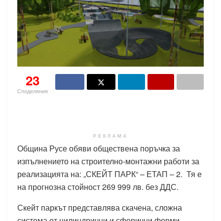
23
Споделяния
РЕКЛАМА
Община Русе обяви обществена поръчка за
изпълнението на строително-монтажни работи за
реализацията на: „СКЕЙТ ПАРК“ – ЕТАП – 2. Тя е
на прогнозна стойност 269 999 лв. без ДДС.
Скейт паркът представлява скачена, сложна
система от цилиндрични и сферични форми,