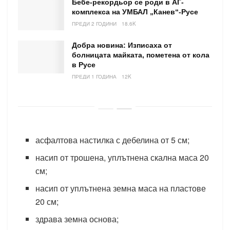
Бебе-рекордьор се роди в АГ-
комплекса на УМБАЛ „Канев“-Русе
ПРЕДИ 2 ГОДИНИ
18.6K
Добра новина: Изписаха от
болницата майката, пометена от кола
в Русе
ПРЕДИ 1 ГОДИНА
12K
асфалтова настилка с дебелина от 5 см;
насип от трошена, уплътнена скална маса 20
см;
насип от уплътнена земна маса на пластове
20 см;
здрава земна основа;