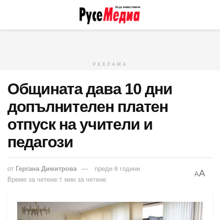
РЕКЛАМА
Общината дава 10 дни
допълнителен платен
отпуск на учители и
педагози
от
Гергана Димитрова
преди 6 години
A
A
Време за четене:1 мин за четене