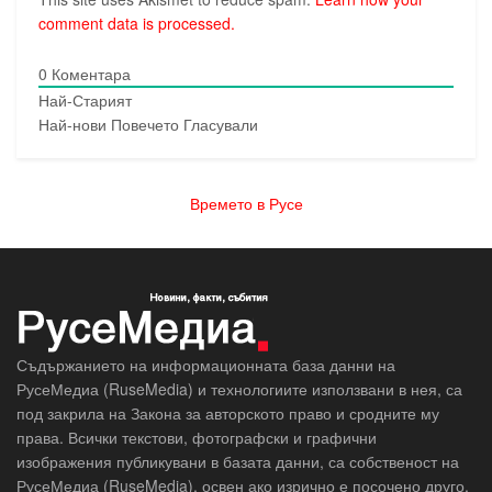
comment data is processed.
0
Коментара
Най-Старият
Най-нови
Повечето Гласували
Времето в Русе
Съдържанието на информационната база данни на
РусеМедиа (RuseMedia) и технологиите използвани в нея, са
под закрила на Закона за авторското право и сродните му
права. Всички текстови, фотографски и графични
изображения публикувани в базата данни, са собственост на
РусеМедиа (RuseMedia), освен ако изрично е посочено друго.