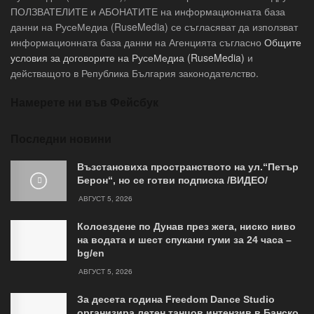
ПОЛЗВАТЕЛИТЕ и АБОНАТИТЕ на информационната база
данни на РусеМедиа (RuseMedia) се съгласяват да използват
информационната база данни на Агенцията съгласно
Общите
условия за договорите на РусеМедиа (RuseMedia)
и
действащото в Република България законодателство.
Намерете ни във Фейсбук
Последни новини
Възстановиха пространството на ул.“Петър
Берон“, но се готви подписка /ВИДЕО/
АВГУСТ 5, 2026
Колоездене по Дунав през жега, ниско ниво
на водата и шест спукани гуми за 24 часа –
bg/en
АВГУСТ 5, 2026
За десета година Freedom Dance Studio
организира летен танцов интензив в Банско