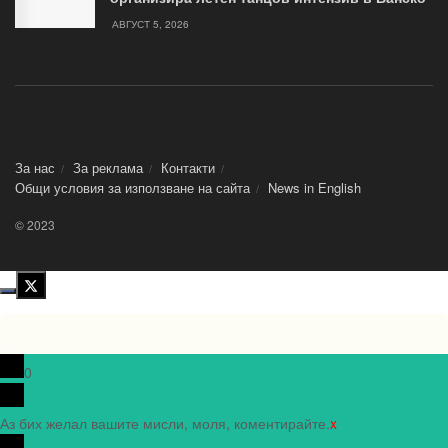
АВГУСТ 5, 2026
За нас
За реклама
Контакти
Общи условия за използване на сайта
News in Еnglish
© 2023
0
Аз бих желал вашите мисли, моля, коментирайте.
x