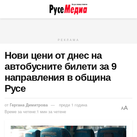
РЕКЛАМА
Нови цени от днес на
автобусните билети за 9
направления в община
Русе
от
Гергана Димитрова
преди 1 година
A
A
Време за четене:1 мин за четене