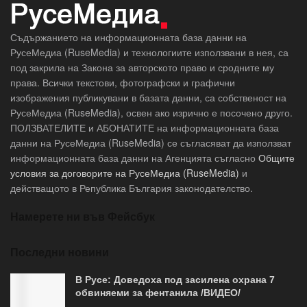
Съдържанието на информационната база данни на
РусеМедиа (RuseMedia) и технологиите използвани в нея, са
под закрила на Закона за авторското право и сродните му
права. Всички текстови, фотографски и графични
изображения публикувани в базата данни, са собственост на
РусеМедиа (RuseMedia), освен ако изрично е посочено друго.
ПОЛЗВАТЕЛИТЕ и АБОНАТИТЕ на информационната база
данни на РусеМедиа (RuseMedia) се съгласяват да използват
информационната база данни на Агенцията съгласно
Общите
условия за договорите на РусеМедиа (RuseMedia)
и
действащото в Република България законодателство.
Намерете ни във Фейсбук
Последни новини
В Русе: Доведоха под засилена охрана 7
обвиняеми за фентанила /ВИДЕО/