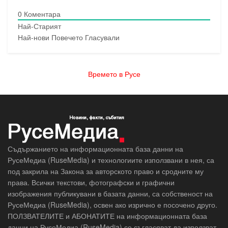
0
Коментара
Най-Старият
Най-нови
Повечето Гласували
Времето в Русе
Съдържанието на информационната база данни на
РусеМедиа (RuseMedia) и технологиите използвани в нея, са
под закрила на Закона за авторското право и сродните му
права. Всички текстови, фотографски и графични
изображения публикувани в базата данни, са собственост на
РусеМедиа (RuseMedia), освен ако изрично е посочено друго.
ПОЛЗВАТЕЛИТЕ и АБОНАТИТЕ на информационната база
данни на РусеМедиа (RuseMedia) се съгласяват да използват