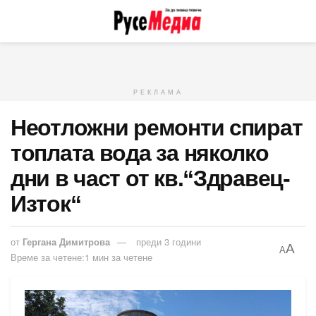
РЕКЛАМА
Неотложни ремонти спират
топлата вода за няколко
дни в част от кв.“Здравец-
Изток“
от
Гергана Димитрова
преди 3 години
A
A
Време за четене:1 мин за четене