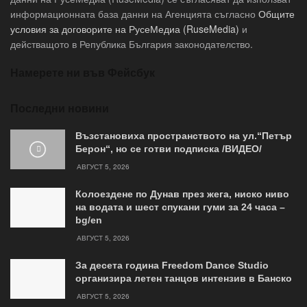
информационната база данни на Агенцията съгласно
Общите
условия за договорите на РусеМедиа (RuseMedia)
и
действащото в Република България законодателство.
Намерете ни във Фейсбук
Последни новини
Възстановиха пространството на ул.“Петър
Берон“, но се готви подписка /ВИДЕО/
АВГУСТ 5, 2026
Колоездене по Дунав през жега, ниско ниво
на водата и шест спукани гуми за 24 часа –
bg/en
АВГУСТ 5, 2026
За десета година Freedom Dance Studio
организира летен танцов интензив в Банско
АВГУСТ 5, 2026