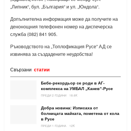
„Липник“, бул. „България“ и ул. „Юндола“.
Допълнителна информация може да получите на
денонощния телефонен номер на диспечерска
служба (082) 841 905.
Ръководството на „Топлофикация Русе” АД се
извинява за създадените неудобства!
Свързани
статии
Бебе-рекордьор се роди в АГ-
комплекса на УМБАЛ „Канев“-Русе
ПРЕДИ 2 ГОДИНИ
18.6K
Добра новина: Изписаха от
болницата майката, пометена от кола
в Русе
ПРЕДИ 1 ГОДИНА
12K