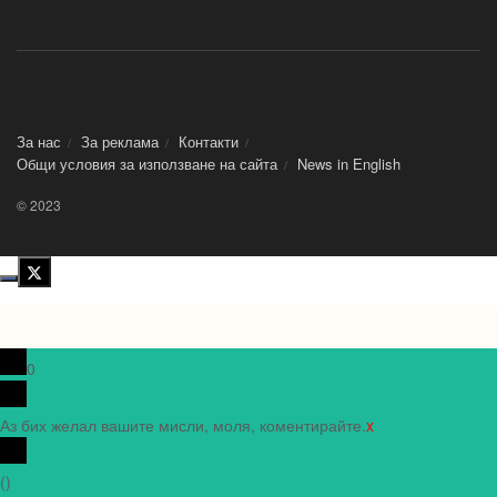
За нас
За реклама
Контакти
Общи условия за използване на сайта
News in Еnglish
© 2023
0
Аз бих желал вашите мисли, моля, коментирайте.
x
(
)