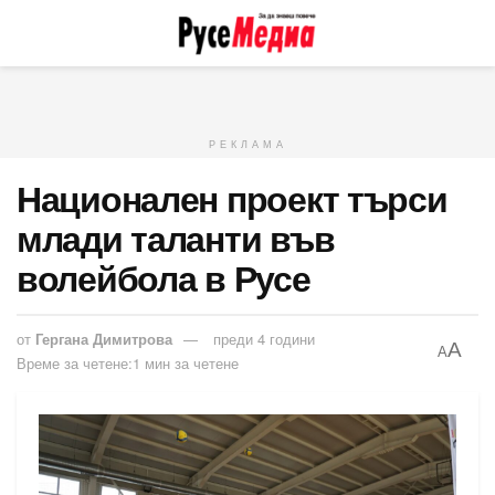
РЕКЛАМА
Национален проект търси
млади таланти във
волейбола в Русе
от
Гергана Димитрова
преди 4 години
A
A
Време за четене:1 мин за четене