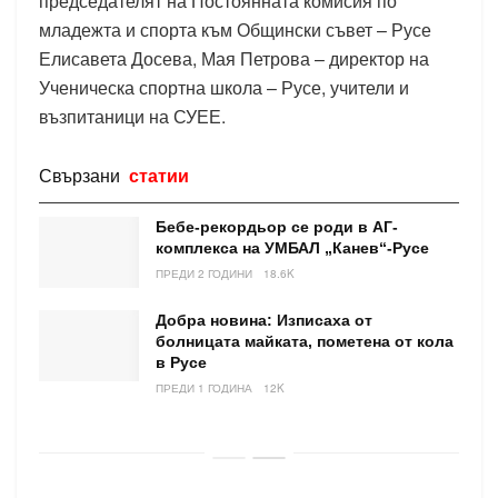
председателят на Постоянната комисия по
младежта и спорта към Общински съвет – Русе
Елисавета Досева, Мая Петрова – директор на
Ученическа спортна школа – Русе, учители и
възпитаници на СУЕЕ.
Свързани
статии
Бебе-рекордьор се роди в АГ-
комплекса на УМБАЛ „Канев“-Русе
ПРЕДИ 2 ГОДИНИ
18.6K
Добра новина: Изписаха от
болницата майката, пометена от кола
в Русе
ПРЕДИ 1 ГОДИНА
12K