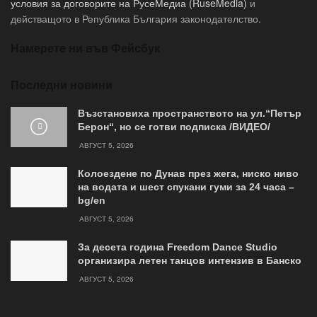
условия за договорите на РусеМедиа (RuseMedia)
и
действащото в Република България законодателство.
Намерете ни във Фейсбук
Последни новини
Възстановиха пространството на ул.“Петър
Берон“, но се готви подписка /ВИДЕО/
АВГУСТ 5, 2026
Колоездене по Дунав през жега, ниско ниво
на водата и шест спукани гуми за 24 часа –
bg/en
АВГУСТ 5, 2026
За десета година Freedom Dance Studio
организира летен танцов интензив в Банско
АВГУСТ 5, 2026