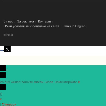
За нас
За реклама
Контакти
Общи условия за използване на сайта
News in Еnglish
© 2023
0
Аз бих желал вашите мисли, моля, коментирайте.
x
(
)
x
|
Отговори