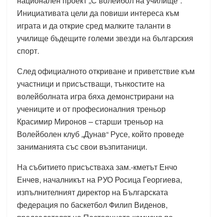
национален проект „С волейбол на училище“.
Инициативата цели да повиши интереса към
играта и да открие сред малките таланти в
училище бъдещите големи звезди на българския
спорт.
След официалното откриване и приветствие към
участници и присъстващи, тънкостите на
волейболната игра бяха демонстрирани на
учениците и от професионалния треньор
Красимир Миронов – старши треньор на
Волейболен клуб „Дунав“ Русе, който проведе
заниманията със свои възпитаници.
На събитието присъстваха зам.-кметът Енчо
Енчев, началникът на РУО Росица Георгиева,
изпълнителният директор на Българската
федерация по баскетбол Филип Виденов,