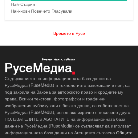
Най-Старият
Най-нови
Повечето Гласували
Времето в Русе
Съдържанието на информационната база данни на
РусеМедиа (RuseMedia) и технологиите използвани в нея, са
под закрила на Закона за авторското право и сродните му
права. Всички текстови, фотографски и графични
изображения публикувани в базата данни, са собственост на
РусеМедиа (RuseMedia), освен ако изрично е посочено друго.
ПОЛЗВАТЕЛИТЕ и АБОНАТИТЕ на информационната база
данни на РусеМедиа (RuseMedia) се съгласяват да използват
информационната база данни на Агенцията съгласно
Общите