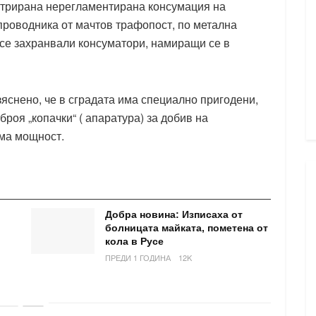
истрирана нерегламентирана консумация на
 проводника от мачтов трафопост, по метална
 се захранвали консуматори, намиращи се в
зяснено, че в сградата има специално пригодени,
роя „копачки“ ( апаратура) за добив на
яма мощност.
Добра новина: Изписаха от
болницата майката, пометена от
кола в Русе
ПРЕДИ 1 ГОДИНА
12K