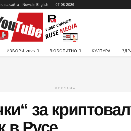
не на сайта
News in Еnglish
07-08-2026
ИЗБОРИ 2026
ЛЮБОПИТНО
КУЛТУРА
ЗДР
РЕКЛАМА
чки“ за криптова
к в Русе