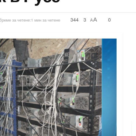
344
3
0
A
Време за четене:1 мин за четене
A