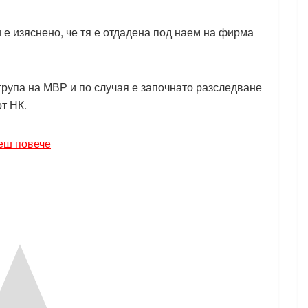
 е изяснено, че тя е отдадена под наем на фирма
група на МВР и по случая е започнато разследване
от НК.