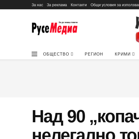
За нас
За реклама
Контакти
Общи условия за използва
ОБЩЕСТВО
РЕГИОН
КРИМИ
Над 90 „копа
нелегално то