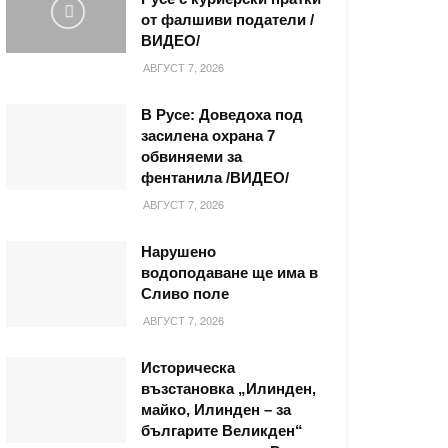
от фалшиви податели /
ВИДЕО/
АВГУСТ 7, 2026
В Русе: Доведоха под
засилена охрана 7
обвиняеми за
фентанила /ВИДЕО/
АВГУСТ 7, 2026
Нарушено
водоподаване ще има в
Сливо поле
АВГУСТ 7, 2026
Историческа
възстановка „Илинден,
майко, Илинден – за
българите Великден“