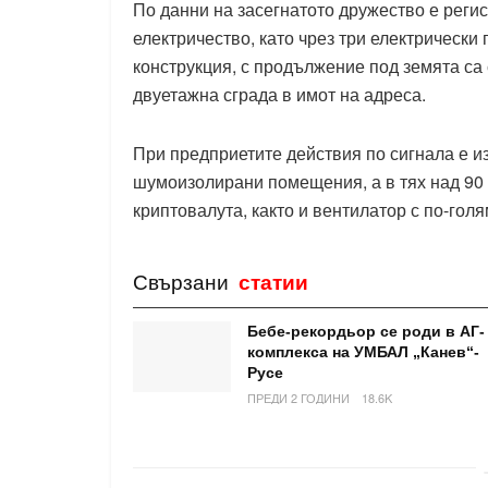
По данни на засегнатото дружество е рег
електричество, като чрез три електрически
конструкция, с продължение под земята са
двуетажна сграда в имот на адреса.
При предприетите действия по сигнала е и
шумоизолирани помещения, а в тях над 90 б
криптовалута, както и вентилатор с по-гол
Свързани
статии
Бебе-рекордьор се роди в АГ-
комплекса на УМБАЛ „Канев“-
Русе
ПРЕДИ 2 ГОДИНИ
18.6K