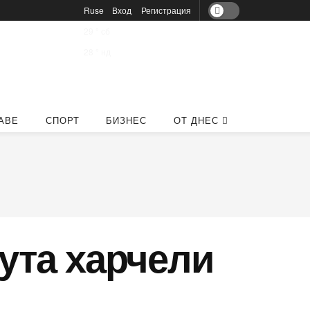
Ruse
Вход
Регистрация
29
°
сб
28
°
нд
АВЕ
СПОРТ
БИЗНЕС
ОТ ДНЕС
лута харчели