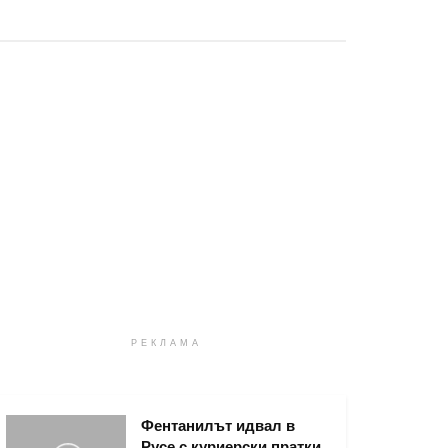
РЕКЛАМА
Фентанилът идвал в
Русе с куриерски пратки