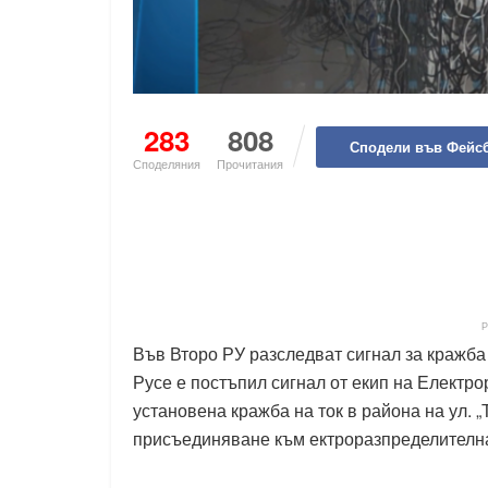
283
808
Сподели във Фейс
Споделяния
Прочитания
Във Второ РУ разследват сигнал за кражба
Русе е постъпил сигнал от екип на Електр
установена кражба на ток в района на ул. 
присъединяване към ектроразпределителн