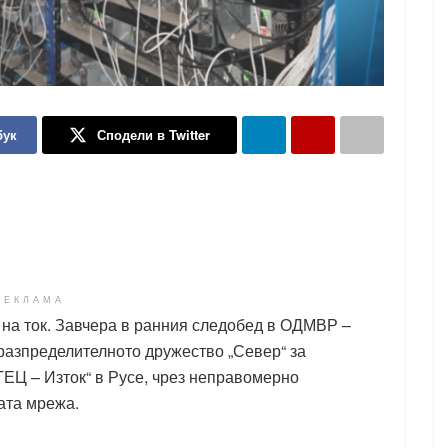
бук
Сподели в Twitter
РЕКЛАМА
 на ток. Завчера в ранния следобед в ОДМВР –
оразпределителното дружество „Север“ за
„ТЕЦ – Изток“ в Русе, чрез неправомерно
ата мрежа.