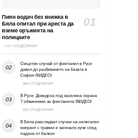
Пиян водач без книжка в
Бяла опитал при ареста да
вземе оръжията на
полицаите
1161 СПОДЕЛЯНИЯ
Смъртен случай от фентанил в Русе
довел до разбиването на базата в
София /ВИДЕО/
484 СПОДЕЛЯНИЯ
В Русе: Доведоха под засилена охрана
7 обвиняеми за фентанила /ВИДЕО/
322 СПОДЕЛЯНИЯ
В Бяла разследват случаи на нелегален
мигрант с травми и загинало куче след
падане от балкон