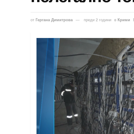
от
Гергана Димитрова
преди 2 години
в
Крими