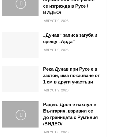
се изгражда в Русе /
ВИДЕО/
АВГУСТ 9, 2026
„Дунав“ записа загуба и
срещу „Арда“
АВГУСТ 9, 2026
Река Дунав при Русе е в
застой, има покачване от
1 см в други участъци
АВГУСТ 9, 2026
Радев: Дрон е нахлул в
България, взривил се
до границата с Румъния
/ВИДЕО/
АВГУСТ 8, 2026