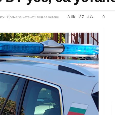
3.6k
37
0
A
нти
Време за четене:1 мин за четене
A