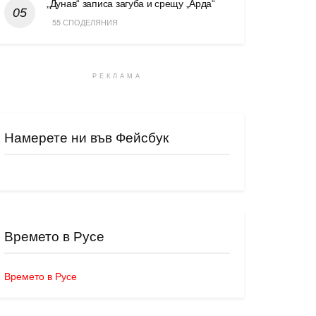
„Дунав“ записа загуба и срещу „Арда“
55 СПОДЕЛЯНИЯ
РЕКЛАМА
Намерете ни във Фейсбук
Времето в Русе
Времето в Русе