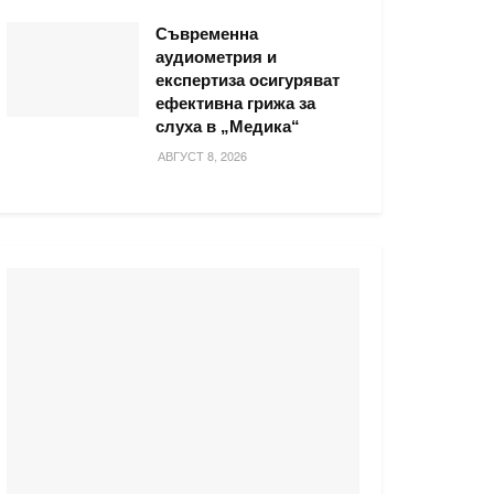
Съвременна
аудиометрия и
експертиза осигуряват
ефективна грижа за
слуха в „Медика“
АВГУСТ 8, 2026