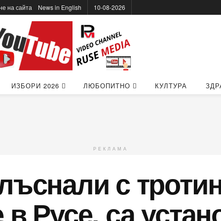
не на сайта
News in Еnglish
10-08-2026
ИЗБОРИ 2026
ЛЮБОПИТНО
КУЛТУРА
ЗДР
РЕКЛАМА
лъснали с тротин
 в Русе, са устан