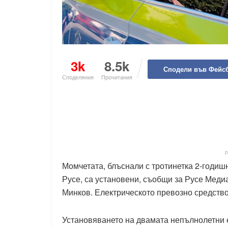
3k
8.5k
Сподели във Фейс
Споделяния
Прочитания
Момчетата, блъснали с тротинетка 2-годиш
Русе, са установени, съобщи за Русе Мед
Минков. Електрическото превозно средство
Установяването на двамата непълнолетни е