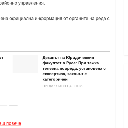
 районно управления.
вена официална информация от органите на реда с
от
Деканът на Юридическия
факултет в Русе: При тежка
телесна повреда, установена с
експертиза, законът е
категоричен
ПРЕДИ 11 МЕСЕЦА
60.3K