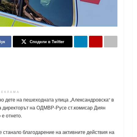
бук
Сподели в Twitter
РЕКЛАМА
но дете на пешеходната улица „Александровска“ в
иа директорът на ОДМВР-Русе ст.комисар Диян
 е отнето.
 станало благодарение на активните действия на