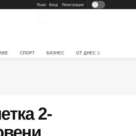
Ruse
Вход
Регистрация
29
°
вт
29
°
ср
АВЕ
СПОРТ
БИЗНЕС
ОТ ДНЕС
етка 2-
овени