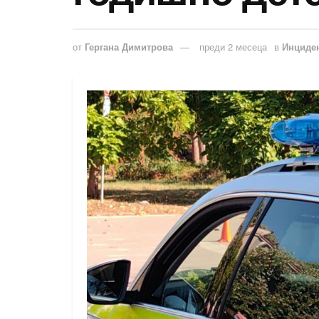
от
Гергана Димитрова
преди 2 месеца
в
Инциде