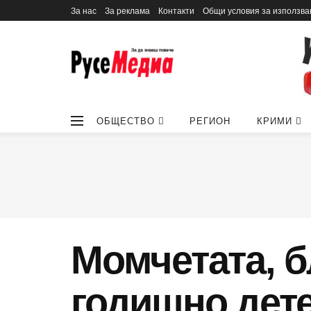
За нас
За реклама
Контакти
Общи условия за използва
ОБЩЕСТВО
РЕГИОН
КРИМИ
Момчетата, б
годишно дете