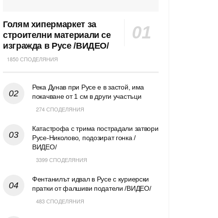
Голям хипермаркет за
строителни материали се
изгражда в Русе /ВИДЕО/
1850 СПОДЕЛЯНИЯ
Река Дунав при Русе е в застой, има
покачване от 1 см в други участъци
274 СПОДЕЛЯНИЯ
Катастрофа с трима пострадали затвори
Русе-Николово, подозират гонка /
ВИДЕО/
3399 СПОДЕЛЯНИЯ
Фентанилът идвал в Русе с куриерски
пратки от фалшиви податели /ВИДЕО/
483 СПОДЕЛЯНИЯ