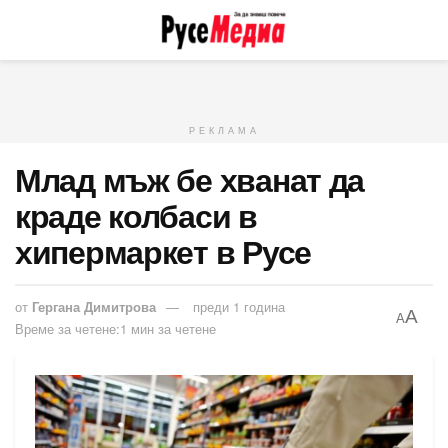
РЕКЛАМА
Млад мъж бе хванат да
краде колбаси в
хипермаркет в Русе
от
Гергана Димитрова
преди 1 година
A
A
Време за четене:1 мин за четене