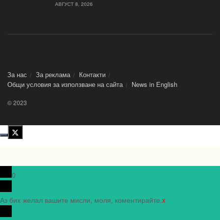
АВГУСТ 8, 2026
За нас
За реклама
Контакти
Общи условия за използване на сайта
News in Еnglish
© 2023
0
Аз бих желал вашите мисли, моля, коментирайте.
x