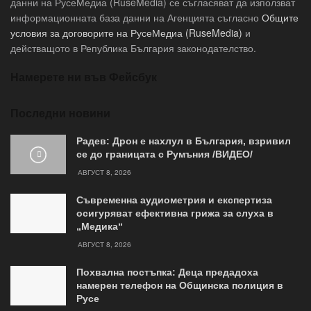
данни на РусеМедиа (RuseMedia) се съгласяват да използват
информационната база данни на Агенцията съгласно
Общите
условия за договорите на РусеМедиа (RuseMedia)
и
действащото в Република България законодателство.
Намерете ни във Фейсбук
Последни новини
Радев: Дрон е нахлул в България, взривил
се до границата с Румъния /ВИДЕО/
АВГУСТ 8, 2026
Съвременна аудиометрия и експертиза
осигуряват ефективна грижа за слуха в
„Медика“
АВГУСТ 8, 2026
Похвална постъпка: Деца предадоха
намерен телефон на Общинска полиция в
Русе