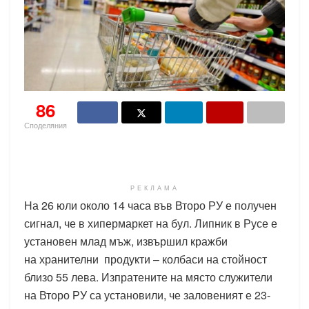
86
Споделяния
РЕКЛАМА
На 26 юли около 14 часа във Второ РУ е получен
сигнал, че в хипермаркет на бул. Липник в Русе е
установен млад мъж, извършил кражби
на хранителни продукти – колбаси на стойност
близо 55 лева. Изпратените на място служители
на Второ РУ са установили, че заловеният е 23-