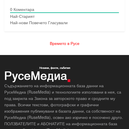
0
Коментара
Най-Старият
Най-нови
Повечето Гласували
Времето в Русе
Съдържанието на информационната база данни на
РусеМедиа (RuseMedia) и технологиите използвани в нея, са
под закрила на Закона за авторското право и сродните му
права. Всички текстови, фотографски и графични
изображения публикувани в базата данни, са собственост на
РусеМедиа (RuseMedia), освен ако изрично е посочено друго.
ПОЛЗВАТЕЛИТЕ и АБОНАТИТЕ на информационната база