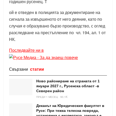
годишен русенец. Т
ой е отведен в полицията за документиране на
сигнала за извършеното от него деяние, като по
случая е образувано бързо производство, с оглед
разследване на престъпление по чл. 194, ал. 1 от
НК.
Последвайте ни в
Свързани
статии
Ново райониране на страната от 1
януари 2027 г., Русенска област -в
Северен район
ПРЕДИ 1 МЕСЕЦ
90.1K
Деканът на Юридическия факултет в
Русе: При тежка телесна повреда,
установена с експертиза, законът е