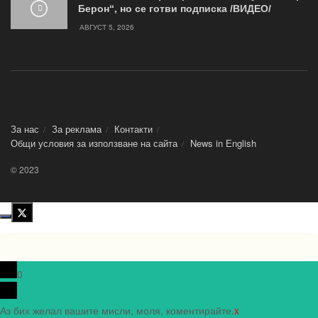
Берон“, но се готви подписка /ВИДЕО/
АВГУСТ 5, 2026
За нас
За реклама
Контакти
Общи условия за използване на сайта
News in Еnglish
© 2023
0
Аз бих желал вашите мисли, моля, коментирайте.
x