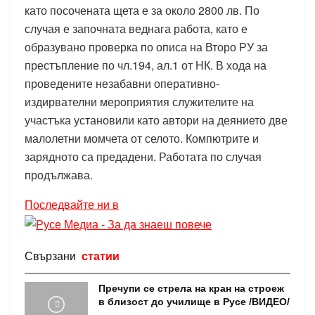
като посочената щета е за около 2800 лв. По
случая е започната веднага работа, като е
образувано проверка по описа на Второ РУ за
престъпление по чл.194, ал.1 от НК. В хода на
проведените незабавни оперативно-
издирвателни мероприятия служителите на
участъка установили като автори на деянието две
малолетни момчета от селото. Компютрите и
зарядното са предадени. Работата по случая
продължава.
Последвайте ни в
Свързани
статии
Пречупи се стрела на кран на строеж
в близост до училище в Русе /ВИДЕО/