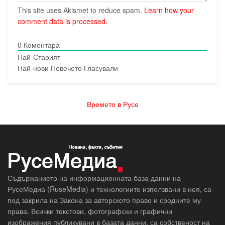
This site uses Akismet to reduce spam.
Learn how your
comment data is processed.
0
Коментара
Най-Старият
Най-нови
Повечето Гласували
Времето в Русе
Съдържанието на информационната база данни на
РусеМедиа (RuseMedia) и технологиите използвани в нея, са
под закрила на Закона за авторското право и сродните му
права. Всички текстови, фотографски и графични
изображения публикувани в базата данни, са собственост на