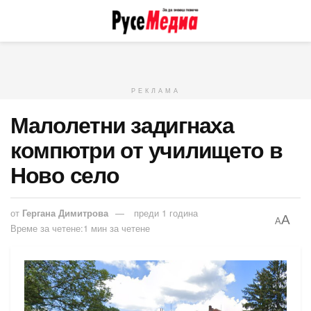
РЕКЛАМА
Малолетни задигнаха
компютри от училището в
Ново село
от
Гергана Димитрова
преди 1 година
A
A
Време за четене:1 мин за четене