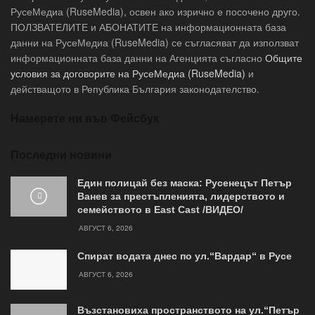
РусеМедиа (RuseMedia), освен ако изрично е посочено друго.
ПОЛЗВАТЕЛИТЕ и АБОНАТИТЕ на информационната база
данни на РусеМедиа (RuseMedia) се съгласяват да използват
информационната база данни на Агенцията съгласно
Общите
условия за договорите на РусеМедиа (RuseMedia)
и
действащото в Република България законодателство.
Намерете ни във Фейсбук
Последни новини
Един полицай без маска: Русенецът Петър
Ванев за престъпленията, лидерството и
семейството в East Cast /ВИДЕО/
АВГУСТ 6, 2026
Спират водата днес по ул.“Вардар“ в Русе
АВГУСТ 6, 2026
Възстановиха пространството на ул.“Петър