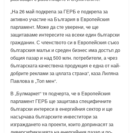
„На 26 май подкрепа за ГЕРБ е подкрепа за
активно участие на България в Европейския
парламент. Може да сте уверени, че ще
защитаваме интересите на всеки един български
гражданин. С членството си в Европейския съюз
българския малък и среден бизнес има достъп до
общия пазар и над 500 млн. потребители, а чрез
българската качествена продукция е една от най-
добрите реклами за цялата страна“, каза Лиляна
Павлова в „Топ мен“.
В „Булмаркет“ тя подчерта, че в Европейския
парламент ГЕРБ ще защитава специфичните
български интереси в енергийния сектор и ще
насърчава българските инвеститори за
изграждането на проекти, които допринасят за
диверсификацията на енергийния пазар и по-