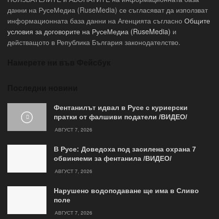
данни на РусеМедиа (RuseMedia) се съгласяват да използват
информационната база данни на Агенцията съгласно
Общите
условия за договорите на РусеМедиа (RuseMedia)
и
действащото в Република България законодателство.
Намерете ни във Фейсбук
Последни новини
Фентанилът идвал в Русе с куриерски
пратки от фалшиви податели /ВИДЕО/
АВГУСТ 7, 2026
В Русе: Доведоха под засилена охрана 7
обвиняеми за фентанила /ВИДЕО/
АВГУСТ 7, 2026
Нарушено водоподаване ще има в Сливо
поле
АВГУСТ 7, 2026