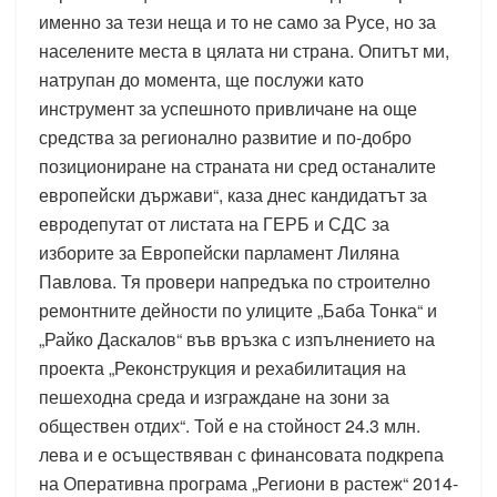
именно за тези неща и то не само за Русе, но за
населените места в цялата ни страна. Опитът ми,
натрупан до момента, ще послужи като
инструмент за успешното привличане на още
средства за регионално развитие и по-добро
позициониране на страната ни сред останалите
европейски държави“, каза днес кандидатът за
евродепутат от листата на ГЕРБ и СДС за
изборите за Европейски парламент Лиляна
Павлова. Тя провери напредъка по строително
ремонтните дейности по улиците „Баба Тонка“ и
„Райко Даскалов“ във връзка с изпълнението на
проекта „Реконструкция и рехабилитация на
пешеходна среда и изграждане на зони за
обществен отдих“. Той е на стойност 24.3 млн.
лева и е осъществяван с финансовата подкрепа
на Оперативна програма „Региони в растеж“ 2014-