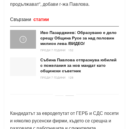
продължават”, добави г-жа Павлова.
Свързани
статии
Иво Пазарджиев: Образувано е дело
срещу Община Русе за над половин
милион лева /ВИДЕО/
ПРЕДИ 7 ГОДИНИ
152
Събина Павлова отпразнува юбилей
с пожелания за нов мандат като
общински съветник
ПРЕДИ 7 ГОДИНИ
128
Кандидатът за евродепутат от ГЕРБ и СДС посети
и няколко русенски фирми, където се срещна и
разговаря с работниците и служителите.