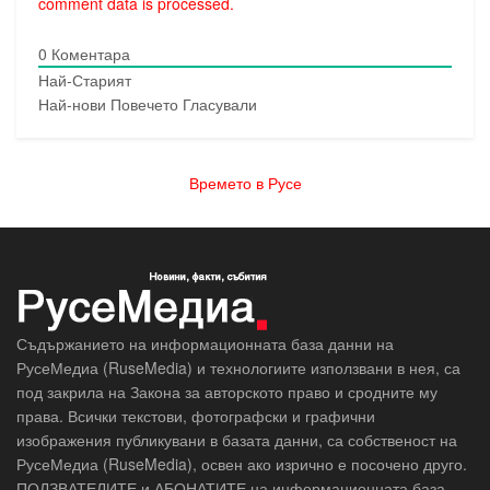
comment data is processed.
0
Коментара
Най-Старият
Най-нови
Повечето Гласували
Времето в Русе
Съдържанието на информационната база данни на
РусеМедиа (RuseMedia) и технологиите използвани в нея, са
под закрила на Закона за авторското право и сродните му
права. Всички текстови, фотографски и графични
изображения публикувани в базата данни, са собственост на
РусеМедиа (RuseMedia), освен ако изрично е посочено друго.
ПОЛЗВАТЕЛИТЕ и АБОНАТИТЕ на информационната база