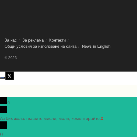
За нас
За реклама
Контакти
Общи условия за използване на сайта
News in Еnglish
© 2023
0
Аз бих желал вашите мисли, моля, коментирайте.
x
(
)