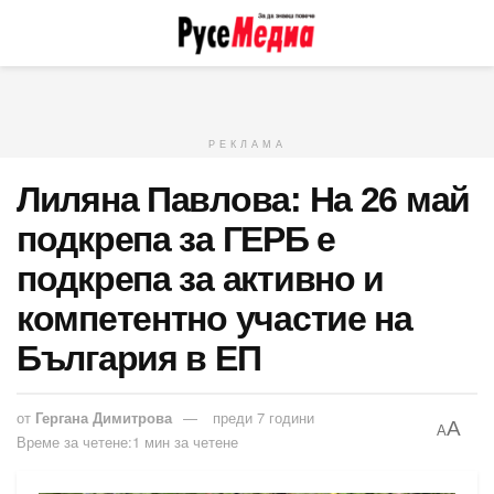
РЕКЛАМА
Лиляна Павлова: На 26 май
подкрепа за ГЕРБ е
подкрепа за активно и
компетентно участие на
България в ЕП
от
Гергана Димитрова
преди 7 години
A
A
Време за четене:1 мин за четене