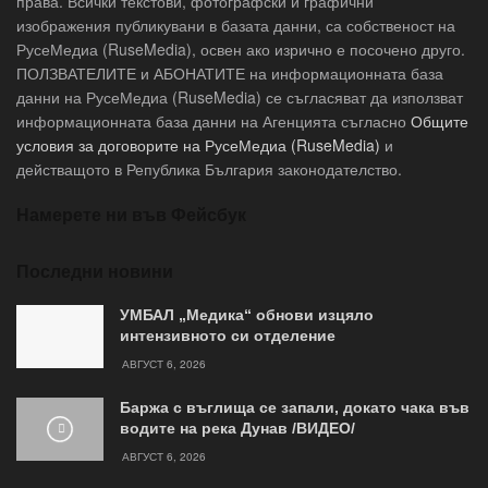
права. Всички текстови, фотографски и графични
изображения публикувани в базата данни, са собственост на
РусеМедиа (RuseMedia), освен ако изрично е посочено друго.
ПОЛЗВАТЕЛИТЕ и АБОНАТИТЕ на информационната база
данни на РусеМедиа (RuseMedia) се съгласяват да използват
информационната база данни на Агенцията съгласно
Общите
условия за договорите на РусеМедиа (RuseMedia)
и
действащото в Република България законодателство.
Намерете ни във Фейсбук
Последни новини
УМБАЛ „Медика“ обнови изцяло
интензивното си отделение
АВГУСТ 6, 2026
Баржа с въглища се запали, докато чака във
водите на река Дунав /ВИДЕО/
АВГУСТ 6, 2026