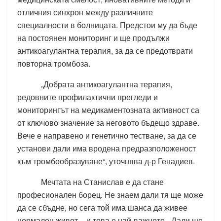
отличния синхрон между различните
специалности в болницата. Предстои му да бъде
на постоянен мониторинг и ще продължи
антикоагулантна терапия, за да се предотврати
повторна тромбоза.
„Добрата антикоагулантна терапия,
редовните профилактични прегледи и
мониторингът на медикаментозната активност са
от ключово значение за неговото бъдещо здраве.
Вече е направено и генетично тестване, за да се
установи дали има вродена предразположеност
към тромбообразуване“, уточнява д-р Генадиев.
Мечтата на Станислав е да стане
професионален борец. Не знаем дали тя ще може
да се сбъдне, но сега той има шанса да живее
нормален живот – и това е най-важното. „Дали ще