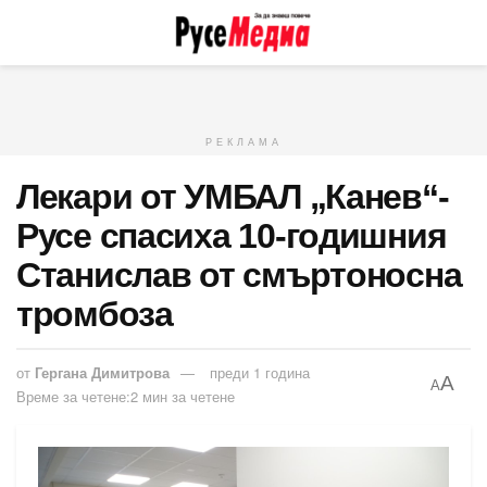
РЕКЛАМА
Лекари от УМБАЛ „Канев“-
Русе спасиха 10-годишния
Станислав от смъртоносна
тромбоза
от
Гергана Димитрова
преди 1 година
A
A
Време за четене:2 мин за четене