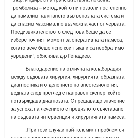
тромболиза – метод, който ни позволи постепенно
да намалим налягането във венозната система и
да спасим максимално възможна част от червата.
Предизвикателството след това беше да се
избере точният момент за оперативната намеса,
когато вече беше ясно кои тъкани са необратимо
увредени“, обяснява д-р Генадиев.
Благодарение на отличната колаборация
между съдовата хирургия, хирургията, образната
диагностика и отделението по анестезиология,
веднага след преглед е направен скенер, който
потвърждава диагнозата. От решаващо значение
за успеха на лечението е прецизното съчетаване
на съдовата интервенция и хирургичната намеса.
„При тези случаи най-големият проблем си
остава навременното поставяне на диагноза и