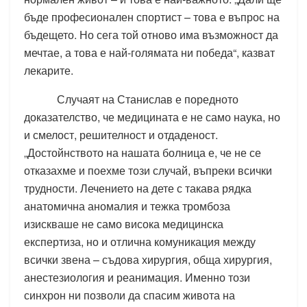
бъде професионален спортист – това е въпрос на
бъдещето. Но сега той отново има възможност да
мечтае, а това е най-голямата ни победа“, казват
лекарите.
Случаят на Станислав е поредното
доказателство, че медицината е не само наука, но
и смелост, решителност и отдаденост.
„Достойнството на нашата болница е, че не се
отказахме и поехме този случай, въпреки всички
трудности. Лечението на дете с такава рядка
анатомична аномалия и тежка тромбоза
изискваше не само висока медицинска
експертиза, но и отлична комуникация между
всички звена – съдова хирургия, обща хирургия,
анестезиология и реанимация. Именно този
синхрон ни позволи да спасим живота на