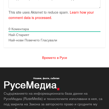
This site uses Akismet to reduce spam.
Learn how your
comment data is processed.
0
Коментара
Най-Старият
Най-нови
Повечето Гласували
Времето в Русе
Съдържанието на информационната база данни на
РусеМедиа (RuseMedia) и технологиите използвани в нея, са
под закрила на Закона за авторското право и сродните му