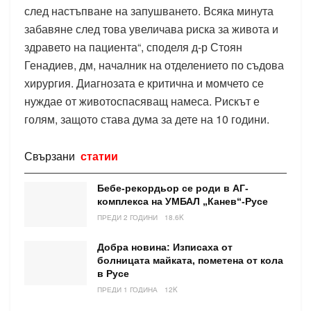
след настъпване на запушването. Всяка минута
забавяне след това увеличава риска за живота и
здравето на пациента“, споделя д-р Стоян
Генадиев, дм, началник на отделението по съдова
хирургия. Диагнозата е критична и момчето се
нуждае от животоспасяващ намеса. Рискът е
голям, защото става дума за дете на 10 години.
Свързани
статии
Бебе-рекордьор се роди в АГ-
комплекса на УМБАЛ „Канев“-Русе
ПРЕДИ 2 ГОДИНИ
18.6K
Добра новина: Изписаха от
болницата майката, пометена от кола
в Русе
ПРЕДИ 1 ГОДИНА
12K