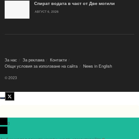
Спират водата в част от Две могили
АВГУСТ 6, 2026
За нас
За реклама
Контакти
Общи условия за използване на сайта
News in Еnglish
© 2023
0
Аз бих желал вашите мисли, моля, коментирайте.
x