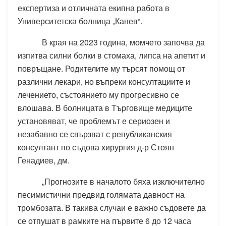
експертиза и отличната екипна работа в
Университетска болница „Канев“.
В края на 2023 година, момчето започва да
изпитва силни болки в стомаха, липса на апетит и
повръщане. Родителите му търсят помощ от
различни лекари, но въпреки консултациите и
лечението, състоянието му прогресивно се
влошава. В болницата в Търговище медиците
установяват, че проблемът е сериозен и
незабавно се свързват с републиканския
консултант по съдова хирургия д-р Стоян
Генадиев, дм.
„Прогнозите в началото бяха изключително
песимистични предвид голямата давност на
тромбозата. В такива случаи е важно съдовете да
се отпушат в рамките на първите 6 до 12 часа