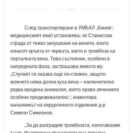
След транспортиране в УМБАЛ „Канев“,
медицинският екип установява, че Станислав
страда от тежко запушване на вените, които
изнасят кръвта от червата, както и тромбоза на
порталната вена. Това състояние, особено в
напреднала фаза, застрашава живота му.
„Случаят се оказва още по-сложен, защото
момчето няма долна куха вена – изключително
рядка вродена аномалия, която прави лечението
особено предизвикателно.“, коментира
началникът на хирургичното отделение д-р
Симеон Симеонов.
„За да разградим тромбозата, използвахме
т.нар. Индиректна транскатетърна локална