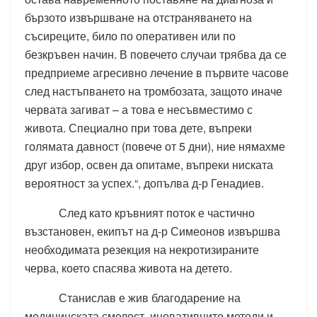
бързото извършване на отстраняването на
съсиреците, било по оперативен или по
безкръвен начин. В повечето случаи трябва да се
предприеме агресивно лечение в първите часове
след настъпването на тромбозата, защото иначе
червата загиват – а това е несъвместимо с
живота. Специално при това дете, въпреки
голямата давност (повече от 5 дни), ние нямахме
друг избор, освен да опитаме, въпреки ниската
вероятност за успех.“, допълва д-р Генадиев.
След като кръвният поток е частично
възстановен, екипът на д-р Симеонов извършва
необходимата резекция на некротизираните
черва, което спасява живота на детето.
Станислав е жив благодарение на
медицинската смелост, иновативните методи и