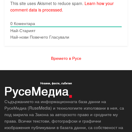
This site uses Akismet to reduce spam.
Learn how your
comment data is processed.
0
Коментара
Най-Старият
Най-нови
Повечето Гласували
Времето в Русе
Съдържанието на информационната база данни на
РусеМедиа (RuseMedia) и технологиите използвани в нея, са
под закрила на Закона за авторското право и сродните му
права. Всички текстови, фотографски и графични
изображения публикувани в базата данни, са собственост на