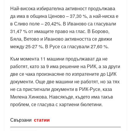
Най-висока избирателна активност продължава
да има в община Ценово – 37,30 %, а най-ниска е
в Сливо поле – 20,42%. В Иваново са гласували
31,47 % от имащите право на глас. В Борово,
Бяла, Ветово и Иваново активността се движи
между 25-27 %. В Русе са гласували 27,60 %.
Към момента 11 машини продължават да не
работят, като за 9 има решение на РИК, а за други
две се чака произнасяне по изпратените до ЦИК
документи. Още две машини не работят, но за тях
не са пристигнали документи в РИК-Русе, каза
Милена Хинкова. Навсякъде, където има такъв
проблем, се гласува с хартиени бюлетини.
Свързани
статии