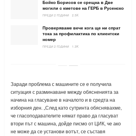
Бойко Борисов се срещна в Две
могили с кметове на ГЕРБ в Русенско
ПРЕДИ 2 ГОДИНИ
2.5K
Проверяваме вече кога ще ни спрат
тока за профилактика по клиентски
номер
ПРЕДИ 2 ГОДИНИ
1.3K
Заради проблема с машините се е получила
ситуация с разминаване между обясненията за
начина на гласуване в началото и в средта на
изборния ден. „След като сутринта обяснявахме,
че гласоподавателите нямат право да гласуват
втори път с машина, дойде писмо от ЦИК, че ако
не може да се установи вотът, се съставя