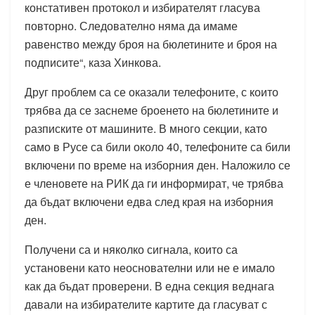
констативен протокол и избирателят гласува
повторно. Следователно няма да имаме
равенство между броя на бюлетините и броя на
подписите“, каза Хинкова.
Друг проблем са се оказали телефоните, с които
трябва да се заснеме броенето на бюлетините и
разписките от машините. В много секции, като
само в Русе са били около 40, телефоните са били
включени по време на изборния ден. Наложило се
е членовете на РИК да ги информират, че трябва
да бъдат включени едва след края на изборния
ден.
Получени са и няколко сигнала, които са
установени като неоснователни или не е имало
как да бъдат проверени. В една секция веднага
давали на избирателите картите да гласуват с