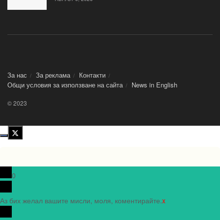
За нас
За реклама
Контакти
Общи условия за използване на сайта
News in Еnglish
© 2023
0
Аз бих желал вашите мисли, моля, коментирайте.
x