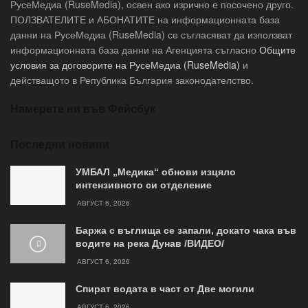
РусеМедиа (RuseMedia), освен ако изрично е посочено друго.
ПОЛЗВАТЕЛИТЕ и АБОНАТИТЕ на информационната база
данни на РусеМедиа (RuseMedia) се съгласяват да използват
информационната база данни на Агенцията съгласно
Общите
условия за договорите на РусеМедиа (RuseMedia)
и
действащото в Република България законодателство.
Намерете ни във Фейсбук
Последни новини
УМБАЛ „Медика“ обнови изцяло
интензивното си отделение
АВГУСТ 6, 2026
Баржа с въглища се запали, докато чака във
водите на река Дунав /ВИДЕО/
АВГУСТ 6, 2026
Спират водата в част от Две могили
АВГУСТ 6, 2026