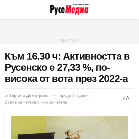
РЕКЛАМА
Към 16.30 ч: Активността в
Русенско е 27,33 %, по-
висока от вота през 2022-а
от
Гергана Димитрова
преди 3 години
A
A
Време за четене:1 мин за четене