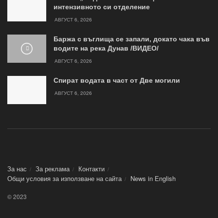
интензивното си отделение
АВГУСТ 6, 2026
Баржа с въглища се запали, докато чака във
водите на река Дунав /ВИДЕО/
АВГУСТ 6, 2026
Спират водата в част от Две могили
АВГУСТ 6, 2026
За нас
За реклама
Контакти
Общи условия за използване на сайта
News in Еnglish
© 2023