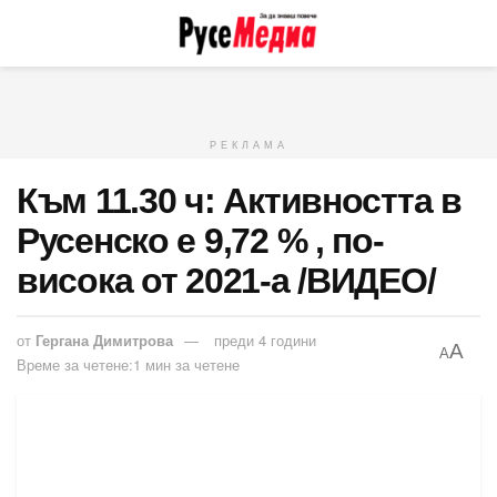
РЕКЛАМА
Към 11.30 ч: Активността в
Русенско е 9,72 % , по-
висока от 2021-а /ВИДЕО/
от
Гергана Димитрова
преди 4 години
A
A
Време за четене:1 мин за четене