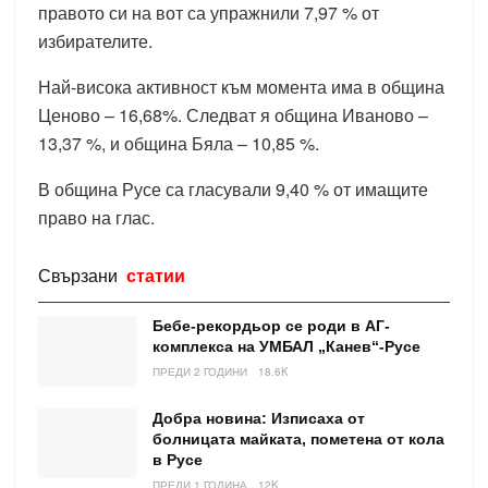
правото си на вот са упражнили 7,97 % от
избирателите.
Най-висока активност към момента има в община
Ценово – 16,68%. Следват я община Иваново –
13,37 %, и община Бяла – 10,85 %.
В община Русе са гласували 9,40 % от имащите
право на глас.
Свързани
статии
Бебе-рекордьор се роди в АГ-
комплекса на УМБАЛ „Канев“-Русе
ПРЕДИ 2 ГОДИНИ
18.6K
Добра новина: Изписаха от
болницата майката, пометена от кола
в Русе
ПРЕДИ 1 ГОДИНА
12K