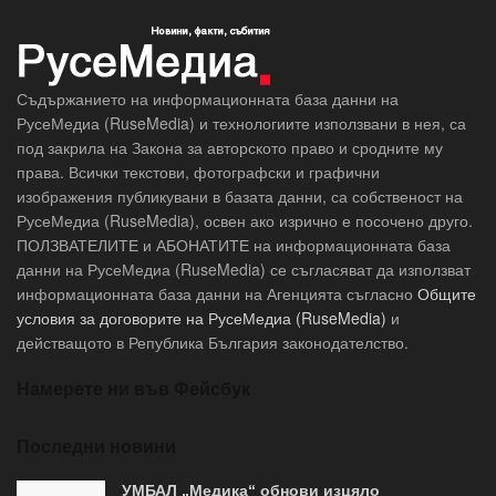
Съдържанието на информационната база данни на
РусеМедиа (RuseMedia) и технологиите използвани в нея, са
под закрила на Закона за авторското право и сродните му
права. Всички текстови, фотографски и графични
изображения публикувани в базата данни, са собственост на
РусеМедиа (RuseMedia), освен ако изрично е посочено друго.
ПОЛЗВАТЕЛИТЕ и АБОНАТИТЕ на информационната база
данни на РусеМедиа (RuseMedia) се съгласяват да използват
информационната база данни на Агенцията съгласно
Общите
условия за договорите на РусеМедиа (RuseMedia)
и
действащото в Република България законодателство.
Намерете ни във Фейсбук
Последни новини
УМБАЛ „Медика“ обнови изцяло