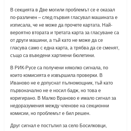
В секцията в Две могили проблемът се е оказал
по-различен – след първия гласувал машината е
изписала, че не може да прочете картата. Най-
вероятно втората и третата карта за гласуване са
от други машини, а тъй като не може да се
гласува само с една карта, а трябва да се сменят,
също са въведени хартиени бюлетини.
В РИК-Русе са получени няколко сигнала, по
които комисията е извършила проверки. В
Иваново не е допуснат пълномощник, тъй като
първоначално не е носил бадж, но това е
коригирано. В Малко Враново е имало сигнал за
недоразумения между членове на секционни
комисии, но проблемът е бил решен.
Друг сигнал е постъпил за село Босилковци,