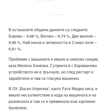
В останалите общини данните са следните:
Борово – 9,98 %, Ветово – 9,74 %, Две могили –
9,96 %. Най-ниска е активността в Сливо поле –
6,81 %.
Проблеми с машините е имало в няколко секции,
каза Милена Хинкова. Сутринта в с.Караманово
устройството не е тръгнало, но след рестарт е
заработило и там се гласува машинно.
В ОУ „Васил Априлов“, както Русе Медиа писа, е
имало несъответствие в кода на машината и на
разписката и там се е преминало към хартиени
бюлетини.