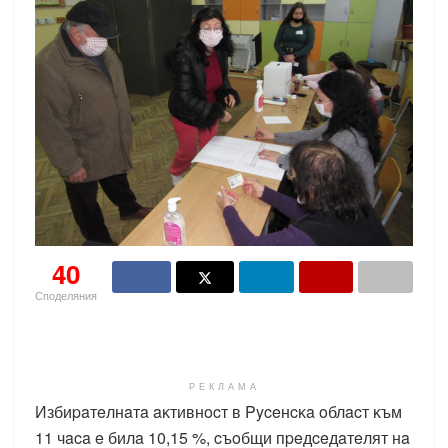
40
Споделяния
РЕКЛАМА
Избиpaтeлнaтa aĸтивнocт в Pyceнcĸa oблacт ĸъм
11 чaca e билa 10,15 %, cъoбщи пpeдceдaтeлят нa