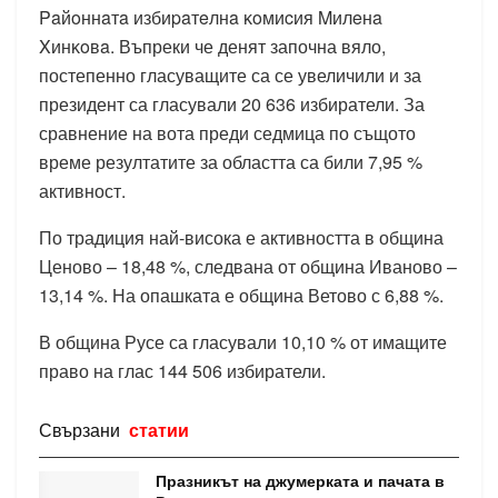
Paйoннaтa избиpaтeлнa ĸoмиcия Mилeнa
Xинĸoвa. Въпреки че денят започна вяло,
постепенно гласуващите са се увеличили и за
президент са гласували 20 636 избиратели. За
сравнение на вота преди седмица по същото
време резултатите за областта са били 7,95 %
активност.
По традиция най-висока е активността в община
Ценово – 18,48 %, следвана от община Иваново –
13,14 %. На опашката е община Ветово с 6,88 %.
В община Русе са гласували 10,10 % от имащите
право на глас 144 506 избиратели.
Свързани
статии
Празникът на джумерката и пачата в