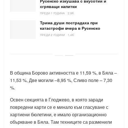
Русенско изкушава с вкусотии и
сгряващи напитки
ПРЕДИ 1 ГОДИНА
2.9K
Трима души пострадаха при
катастрофи вчера в Русенско
ПРЕДИ 2 ГОДИНИ
1.4K
В община Борово активността е 11,59 %, в Бяла –
11,53 %, Две могили –8,95 %, Сливо поле – 7,30
%.
Освен секцията в Глоджево, в която заради
повредени карти се е минало към гласуване с
хартиени бюлетини, е имало организационно
объркване в Бяла. Там техниците са разменили