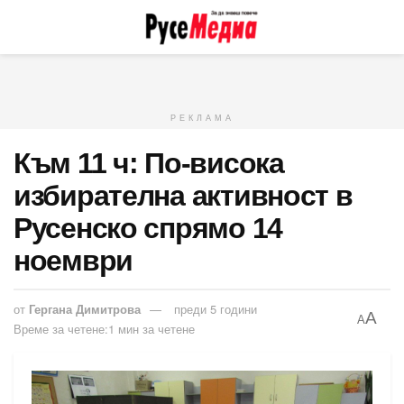
РЕКЛАМА
Към 11 ч: По-висока
избирателна активност в
Русенско спрямо 14
ноември
от
Гергана Димитрова
преди 5 години
A
A
Време за четене:1 мин за четене