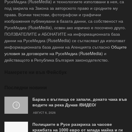
РусеМедиа (RuseMedia) и технологиите използвани в нея, са
под закрила на Закона за авторското право и сродните му
права. Всички текстови, фотографски и графични
изображения публикувани в базата данни, са собственост на
РусеМедиа (RuseMedia), освен ако изрично е посочено друго.
ПОЛЗВАТЕЛИТЕ и АБОНАТИТЕ на информационната база
данни на РусеМедиа (RuseMedia) се съгласяват да използват
информационната база данни на Агенцията съгласно
Общите
условия за договорите на РусеМедиа (RuseMedia)
и
действащото в Република България законодателство.
Намерете ни във Фейсбук
Последни новини
Баржа с въглища се запали, докато чака във
водите на река Дунав /ВИДЕО/
АВГУСТ 6, 2026
Полицаите в Русе разкриха за часове
кражбата на 1000 евро от млада майка и ги