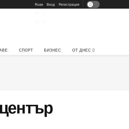
Ruse
Вход
Регистрация
29
°
сб
28
°
нд
АВЕ
СПОРТ
БИЗНЕС
ОТ ДНЕС
 център