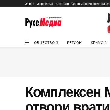
За нас
За реклама
Контакти
Общи условия за използва
ОБЩЕСТВО
РЕГИОН
КРИМИ
Комплексен 
отвори врати