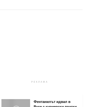
РЕКЛАМА
Фентанилът идвал в
Русе с куриерски пратки