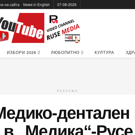
не на сайта
News in Еnglish
07-08-2026
ИЗБОРИ 2026
ЛЮБОПИТНО
КУЛТУРА
ЗДР
РЕКЛАМА
Медико-дентален
 в „Медика“-Русе