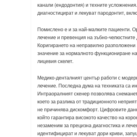
канали (ендодонтия) и техните усложнения
диагностицират и лекуват пародонтит, вкл
Помислено е и за най-малките пациенти. Ор
лечение и превенция на зъбно-челюстните 
Коригирането на неправилно разположени зъ
значение за нормалното функциониране на
лицевия скелет.
Медико-денталният център работи с модерн
лечение. Последна дума на техниката са и
Интраоралният скенер позволява снемането
което за разлика от традиционното неприят
не причинява дискомфорт. Цифровите данн
който гарантира високото качество на коро
незаменим за прецизна диагностика и лечен
идентифицират и лекуват дори криви, запу