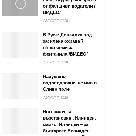
от фалшиви податели /
ВИДЕО/
АВГУСТ 7, 2026
В Русе: Доведоха под
засилена охрана 7
обвиняеми за
фентанила /ВИДЕО/
АВГУСТ 7, 2026
Нарушено
водоподаване ще има в
Сливо поле
АВГУСТ 7, 2026
Историческа
възстановка „Илинден,
майко, Илинден – за
българите Великден“