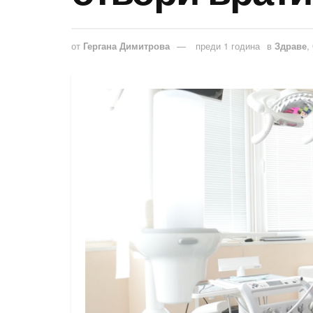
от
Гергана Димитрова
преди 1 година
в
Здраве
,