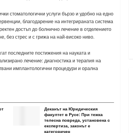
ки стоматологични услуги бързо и удобно на едно
ервенции, благодарение на интегрираната система
ектен достъп до болнично лечение в отделението
не, без стрес и с грижа на най-високо ниво.
гат последните постижения на науката и
ализирано лечение: диагностика и терапия на
твани имплантологични процедури и орална
от
Деканът на Юридическия
факултет в Русе: При тежка
телесна повреда, установена с
експертиза, законът е
категоричен