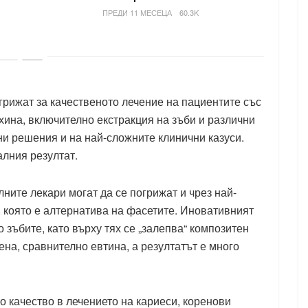
ПРЕДИ 11 МЕСЕЦА
60.3K
грижат за качественото лечение на пациентите със
хина, включително екстракция на зъби и различни
и решения и на най-сложните клинични казуси.
алния резултат.
ните лекари могат да се погрижат и чрез най-
 която е алтернатива на фасетите. Иновативният
 зъбите, като върху тях се „залепва“ композитен
на, сравнително евтина, а резултатът е много
качество в лечението на кариеси, коренови