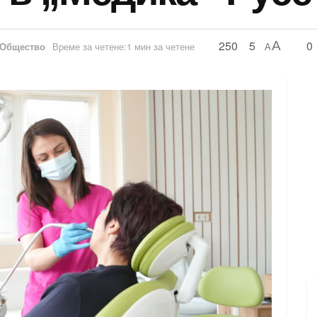
250
5
0
A
Общество
Време за четене:1 мин за четене
A