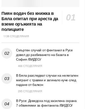
Пиян водач без книжка в
Бяла опитал при ареста да
вземе оръжията на
полицаите
1138 СПОДЕЛЯНИЯ
Смъртен случай от фентанил в Русе
довел до разбиването на базата в
София /ВИДЕО/
466 СПОДЕЛЯНИЯ
В Бяла разследват случаи на нелегален
мигрант с травми и загинало куче след
падане от балкон
295 СПОДЕЛЯНИЯ
В Русе: Доведоха под засилена охрана
7 обвиняеми за фентанила /ВИДЕО/