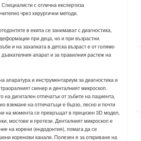
. Специалисти с отлична експертиза
ючително чрез хирургични методи.
тодонтите в екипа се занимават с диагностика,
деформации при деца, но и при възрастни.
би и на захапката в детска възраст е от голямо
 дъвкателния апарат и за правилния растеж на
а апаратура и инструментариум за диагностика и
нтраоралният скенер и денталният микроскоп.
 на дигитален отпечатък от зъбите на пациента,
но вземане на отпечатъци е бързо, лесно и почти
и на момента се превръщат в прецизен 3D модел,
нки, мостове и протези. Денталният микроскоп е
ие на корени (ендодонтия), помага да се
шени коренови канали. Полезен е за откриване на