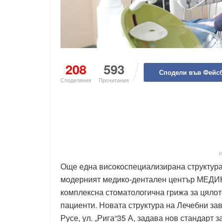
208
593
Сподели във Фейс
Споделяния
Прочитания
Още една високоспециализирана структура
модерният медико-дентален център МЕДИ
комплексна стоматологична грижа за цялот
пациенти. Новата структура на Лечебни за
Русе, ул. „Рига“35 А, задава нов стандарт 