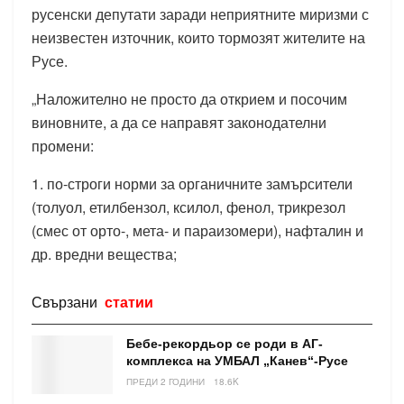
русенски депутати заради неприятните миризми с
неизвестен източник, които тормозят жителите на
Русе.
„Наложително не просто да открием и посочим
виновните, а да се направят законодателни
промени
:
1. по-строги норми за органичните замърсители
(толуол, етилбензол, ксилол, фенол, трикрезол
(смес от орто-, мета- и параизомери), нафталин и
др. вредни вещества;
Свързани
статии
Бебе-рекордьор се роди в АГ-
комплекса на УМБАЛ „Канев“-Русе
ПРЕДИ 2 ГОДИНИ
18.6K