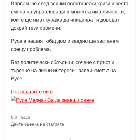
Вярвам, че след всички политически кризи и честа
смяна на управляващи в момента има личности,
които ще имат куража да инициират и доведат
докрай тези промени.
Русе е нашият общ дом и заедно ще застанем
срещу проблема.
Без политически сблъсъци, сочене с пръст и
търсене на лични интереси“, заяви кметът на
Русе.
Последвайте ни в
0
0
Гласа
Дайте оценка на статията