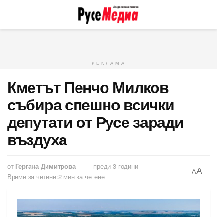
РЕКЛАМА
Кметът Пенчо Милков
събира спешно всички
депутати от Русе заради
въздуха
от
Гергана Димитрова
преди 3 години
A
A
Време за четене:2 мин за четене