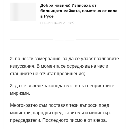
Добра новина: Изписаха от
болницата майката, пометена от кола
в Русе
ПРЕДИ 1 ГОДИНА
12K
2. по-чести замервания, за да се улавят залповите
изпускания. В момента се осреднява на час и
станциите не отчитат превишения;
3. да се въведе законодателство за неприятните
миризми.
Многократно съм поставял тези въпроси пред
министри, народни представители и министър-
председатели. Последното писмо е от вчера.