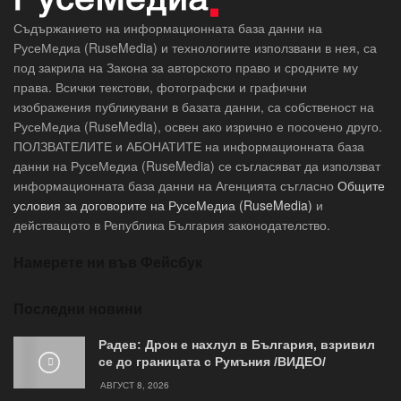
Съдържанието на информационната база данни на
РусеМедиа (RuseMedia) и технологиите използвани в нея, са
под закрила на Закона за авторското право и сродните му
права. Всички текстови, фотографски и графични
изображения публикувани в базата данни, са собственост на
РусеМедиа (RuseMedia), освен ако изрично е посочено друго.
ПОЛЗВАТЕЛИТЕ и АБОНАТИТЕ на информационната база
данни на РусеМедиа (RuseMedia) се съгласяват да използват
информационната база данни на Агенцията съгласно
Общите
условия за договорите на РусеМедиа (RuseMedia)
и
действащото в Република България законодателство.
Намерете ни във Фейсбук
Последни новини
Радев: Дрон е нахлул в България, взривил
се до границата с Румъния /ВИДЕО/
АВГУСТ 8, 2026