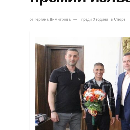
от
Гергана Димитрова
преди 3 години
в
Спорт