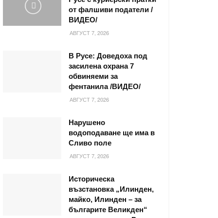
от фалшиви податели /
ВИДЕО/
АВГУСТ 7, 2026
В Русе: Доведоха под
засилена охрана 7
обвиняеми за
фентанила /ВИДЕО/
АВГУСТ 7, 2026
Нарушено
водоподаване ще има в
Сливо поле
АВГУСТ 7, 2026
Историческа
възстановка „Илинден,
майко, Илинден – за
българите Великден“