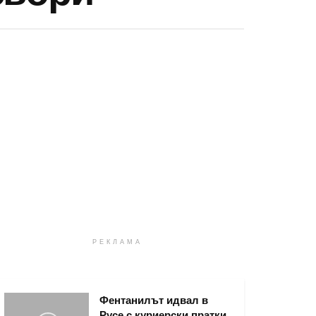
РЕКЛАМА
Фентанилът идвал в
Русе с куриерски пратки