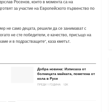
дослав Росенов, които в момента са на
дготвят за участие на Европейското първенство по
мер не само децата, решили да се занимават с
когато не сте победители, е качество, присъщо на
ваме и в подрастващите“, каза кметът.
Добра новина: Изписаха от
болницата майката, пометена от
кола в Русе
ПРЕДИ 1 ГОДИНА
12K