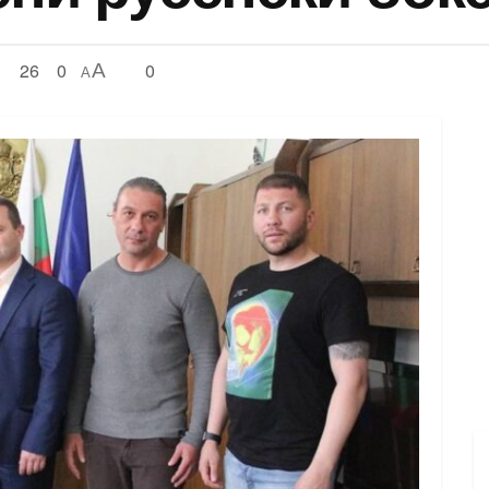
26
0
0
A
A