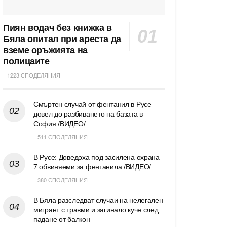
Пиян водач без книжка в
Бяла опитал при ареста да
вземе оръжията на
полицаите
1223 СПОДЕЛЯНИЯ
Смъртен случай от фентанил в Русе
довел до разбиването на базата в
София /ВИДЕО/
511 СПОДЕЛЯНИЯ
В Русе: Доведоха под засилена охрана
7 обвиняеми за фентанила /ВИДЕО/
380 СПОДЕЛЯНИЯ
В Бяла разследват случаи на нелегален
мигрант с травми и загинало куче след
падане от балкон