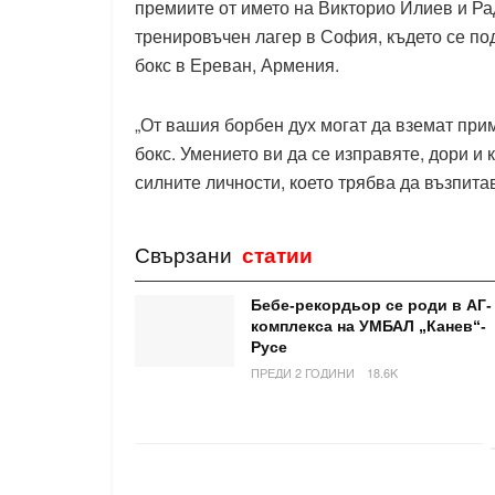
премиите от името на Викторио Илиев и Ра
тренировъчен лагер в София, където се по
бокс в Ереван, Армения.
„От вашия борбен дух могат да вземат при
бокс. Умението ви да се изправяте, дори и 
силните личности, което трябва да възпита
Свързани
статии
Бебе-рекордьор се роди в АГ-
комплекса на УМБАЛ „Канев“-
Русе
ПРЕДИ 2 ГОДИНИ
18.6K