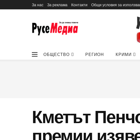
За нас
За реклама
Контакти
Общи условия за използва
ОБЩЕСТВО
РЕГИОН
КРИМИ
Кметът Пенч
премии изяв