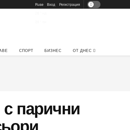
Ruse
Вход
Регистрация
28
°
нд
29
°
пн
АВЕ
СПОРТ
БИЗНЕС
ОТ ДНЕС
 с парични
сьори