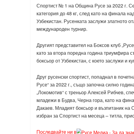
Спортист № 1 на Община Русе за 2022 г. С
категория до 48 кг, след като на финала н
Узбекистан. Русенката заслужи златното от
международен турнир.
Другият представител на Боксов клуб „Русе
като за втора поредна година триумфира съ
боксьор от Узбекистан, с което заслужи и ку
Друг русенски спортист, попаднал в почетн
Русе“ за 2022 г., също започна силно годин
„Локомотив“ с треньор Алексей Рибчев, спе
младежи в Будва, Черна гора, като на фина
Дакаев. Младият боксьор и възпитаник на 
избран за Спортист на месеца – титла, пр
Последвайте ни в