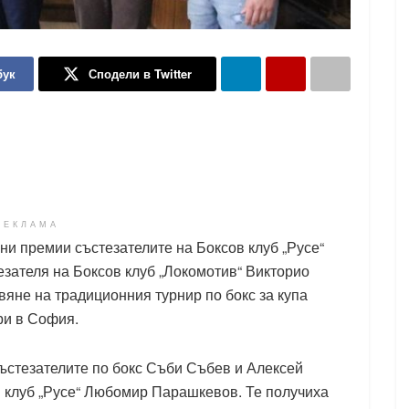
бук
Сподели в Twitter
РЕКЛАМА
ни премии състезателите на Боксов клуб „Русе“
зателя на Боксов клуб „Локомотив“ Викторио
вяне на традиционния турнир по бокс за купа
ри в София.
ъстезателите по бокс Съби Събев и Алексей
в клуб „Русе“ Любомир Парашкевов. Те получиха