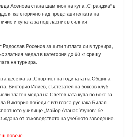
евда Асенова стана шампион на купа „Странджа“ в
адделя категорично над представителката на
личие и купата за подгласник в силния
“ Радослав Росенов защити титлата си в турнира,
с златния медал в категория до 60 кг срещу
пата на турнира.
ата десетка за „Спортист на годината на Община
ата. Викторио Илиев, състезател на боксов клуб
чели златен медал на Световната купа по бокс за
ла Викторио победи с 5:0 гласа руснака Билал
Спортното училище „Майор Атанас Узунов“ бе
исъждана от ръководството на учебното заведение.