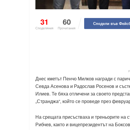
31
60
Сподели във Фейс
Споделяния
Прочитания
Днес кметът Пенчо Милков награди с парич
Севда Асенова и Радослав Росенов и състе
Илиев. Те бяха отличени за своето предста
„Странджа“, който се проведе през февруа
На срещата присъстваха и треньорите на с
Рибчев, както и вицепрезидентът на Боксо